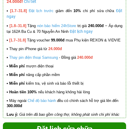
24.000đ!
Chi tiết
Đặt
•
[1.7–31.8]
Đặt lịch trước
giảm đến
10%
chi phí sửa chữa
ngay
–
•
[1.8–31.8]
Tặng
nón bảo hiểm 24hStore
trị giá
240.000đ
Áp dụng
Đặt lịch ngay
tại 162A Ba Cu & 70 Nguyễn An Ninh
•
[1.7–31.8]
Tặng voucher
99.000đ
mua Phụ kiện REXON & VIDVIE
•
Thay pin iPhone giá từ
24.000đ
•
Thay pin điện thoại Samsung
- Đồng giá
240.000đ
• Miễn phí
mượn điện thoại
• Miễn phí
nâng cấp phần mềm
•
Miễn phí
kiểm tra, vệ sinh và báo lỗi thiết bị
• Hoàn tiền 100%
nếu khách hàng không hài lòng
•
Máy ngoài
Chế độ bảo hành
đều có chính sách hỗ trợ giá lên đến
300.000đ
Lưu ý:
Giá trên đã bao gồm công thợ, không phát sinh chi phí khác
Đặt lịch sửa chữa