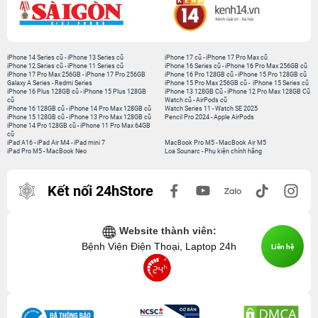
iPhone 14 Series cũ
-
iPhone 13 Series cũ
iPhone 17 cũ
-
iPhone 17 Pro Max cũ
iPhone 12 Series cũ
-
iPhone 11 Series cũ
iPhone 16 Series cũ
-
iPhone 16 Pro Max 256GB cũ
iPhone 17 Pro Max 256GB
-
iPhone 17 Pro 256GB
iPhone 16 Pro 128GB cũ
-
iPhone 15 Pro 128GB cũ
Galaxy A Series
-
Redmi Series
iPhone 15 Pro Max 256GB cũ
-
iPhone 15 Series cũ
iPhone 16 Plus 128GB cũ
-
iPhone 15 Plus 128GB
iPhone 13 128GB Cũ
-
iPhone 12 Pro Max 128GB Cũ
cũ
Watch cũ
-
AirPods cũ
iPhone 16 128GB cũ
-
iPhone 14 Pro Max 128GB cũ
Watch Series 11
-
Watch SE 2025
iPhone 15 128GB cũ
-
iPhone 13 Pro Max 128GB cũ
Pencil Pro 2024
-
Apple AirPods
iPhone 14 Pro 128GB cũ
-
iPhone 11 Pro Max 64GB
cũ
iPad A16
-
iPad Air M4
-
iPad mini 7
MacBook Pro M5
-
MacBook Air M5
iPad Pro M5
-
MacBook Neo
Loa Sounarc
-
Phụ kiện chính hãng
Kết nối 24hStore
Website thành viên:
Bệnh Viện Điện Thoại, Laptop 24h
Liên hệ