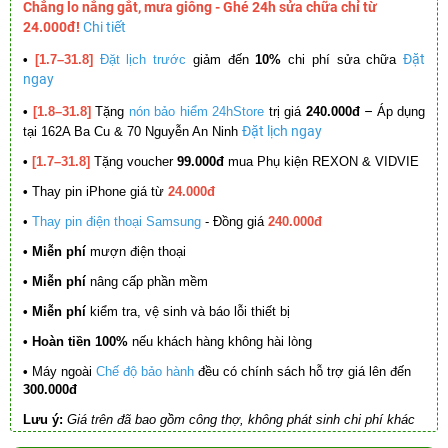
Chẳng lo nắng gắt, mưa giông - Ghé 24h sửa chữa chỉ từ
24.000đ!
Chi tiết
Đặt
•
[1.7–31.8]
Đặt lịch trước
giảm đến
10%
chi phí sửa chữa
ngay
–
•
[1.8–31.8]
Tặng
nón bảo hiểm 24hStore
trị giá
240.000đ
Áp dụng
Đặt lịch ngay
tại 162A Ba Cu & 70 Nguyễn An Ninh
•
[1.7–31.8]
Tặng voucher
99.000đ
mua Phụ kiện REXON & VIDVIE
•
Thay pin iPhone giá từ
24.000đ
•
Thay pin điện thoại Samsung
- Đồng giá
240.000đ
• Miễn phí
mượn điện thoại
• Miễn phí
nâng cấp phần mềm
•
Miễn phí
kiểm tra, vệ sinh và báo lỗi thiết bị
• Hoàn tiền 100%
nếu khách hàng không hài lòng
•
Máy ngoài
Chế độ bảo hành
đều có chính sách hỗ trợ giá lên đến
300.000đ
Lưu ý:
Giá trên đã bao gồm công thợ, không phát sinh chi phí khác