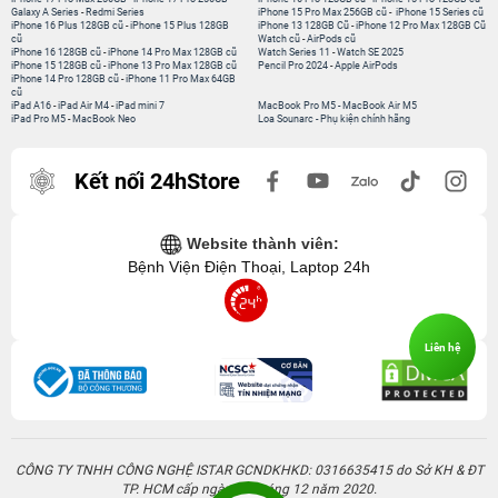
Galaxy A Series
-
Redmi Series
iPhone 15 Pro Max 256GB cũ
-
iPhone 15 Series cũ
iPhone 16 Plus 128GB cũ
-
iPhone 15 Plus 128GB
iPhone 13 128GB Cũ
-
iPhone 12 Pro Max 128GB Cũ
cũ
Watch cũ
-
AirPods cũ
iPhone 16 128GB cũ
-
iPhone 14 Pro Max 128GB cũ
Watch Series 11
-
Watch SE 2025
iPhone 15 128GB cũ
-
iPhone 13 Pro Max 128GB cũ
Pencil Pro 2024
-
Apple AirPods
iPhone 14 Pro 128GB cũ
-
iPhone 11 Pro Max 64GB
cũ
iPad A16
-
iPad Air M4
-
iPad mini 7
MacBook Pro M5
-
MacBook Air M5
iPad Pro M5
-
MacBook Neo
Loa Sounarc
-
Phụ kiện chính hãng
Kết nối 24hStore
Website thành viên:
Bệnh Viện Điện Thoại, Laptop 24h
Liên hệ
CÔNG TY TNHH CÔNG NGHỆ ISTAR GCNDKHKD: 0316635415 do Sở KH & ĐT
TP. HCM cấp ngày 11 tháng 12 năm 2020.