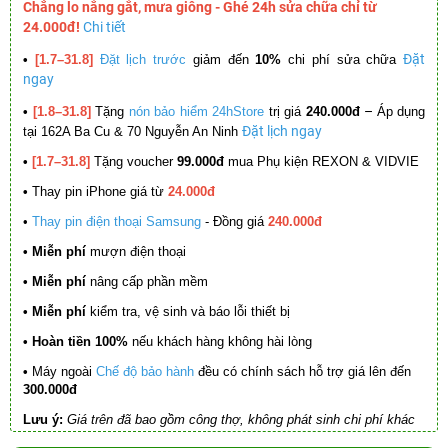
Chẳng lo nắng gắt, mưa giông - Ghé 24h sửa chữa chỉ từ
24.000đ!
Chi tiết
Đặt
•
[1.7–31.8]
Đặt lịch trước
giảm đến
10%
chi phí sửa chữa
ngay
–
•
[1.8–31.8]
Tặng
nón bảo hiểm 24hStore
trị giá
240.000đ
Áp dụng
Đặt lịch ngay
tại 162A Ba Cu & 70 Nguyễn An Ninh
•
[1.7–31.8]
Tặng voucher
99.000đ
mua Phụ kiện REXON & VIDVIE
•
Thay pin iPhone giá từ
24.000đ
•
Thay pin điện thoại Samsung
- Đồng giá
240.000đ
• Miễn phí
mượn điện thoại
• Miễn phí
nâng cấp phần mềm
•
Miễn phí
kiểm tra, vệ sinh và báo lỗi thiết bị
• Hoàn tiền 100%
nếu khách hàng không hài lòng
•
Máy ngoài
Chế độ bảo hành
đều có chính sách hỗ trợ giá lên đến
300.000đ
Lưu ý:
Giá trên đã bao gồm công thợ, không phát sinh chi phí khác