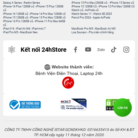
Galaxy A Series
-
Redmi Series
iPhone 15 Pro Max 256GB cũ
-
iPhone 15 Series cũ
iPhone 16 Plus 128GB cũ
-
iPhone 15 Plus 128GB
iPhone 13 128GB Cũ
-
iPhone 12 Pro Max 128GB Cũ
cũ
Watch cũ
-
AirPods cũ
iPhone 16 128GB cũ
-
iPhone 14 Pro Max 128GB cũ
Watch Series 11
-
Watch SE 2025
iPhone 15 128GB cũ
-
iPhone 13 Pro Max 128GB cũ
Pencil Pro 2024
-
Apple AirPods
iPhone 14 Pro 128GB cũ
-
iPhone 11 Pro Max 64GB
cũ
iPad A16
-
iPad Air M4
-
iPad mini 7
MacBook Pro M5
-
MacBook Air M5
iPad Pro M5
-
MacBook Neo
Loa Sounarc
-
Phụ kiện chính hãng
Kết nối 24hStore
Website thành viên:
Bệnh Viện Điện Thoại, Laptop 24h
Liên hệ
CÔNG TY TNHH CÔNG NGHỆ ISTAR GCNDKHKD: 0316635415 do Sở KH & ĐT
TP. HCM cấp ngày 11 tháng 12 năm 2020.