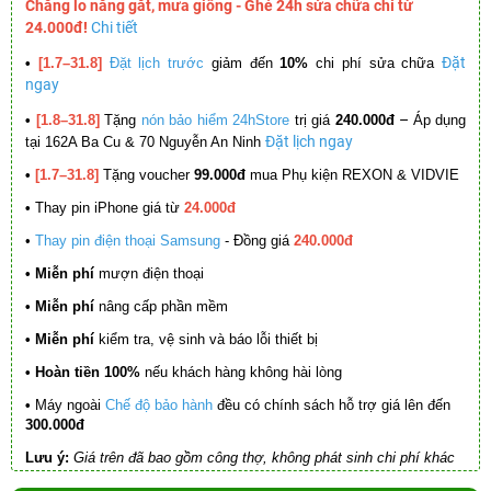
Chẳng lo nắng gắt, mưa giông - Ghé 24h sửa chữa chỉ từ
24.000đ!
Chi tiết
Đặt
•
[1.7–31.8]
Đặt lịch trước
giảm đến
10%
chi phí sửa chữa
ngay
–
•
[1.8–31.8]
Tặng
nón bảo hiểm 24hStore
trị giá
240.000đ
Áp dụng
Đặt lịch ngay
tại 162A Ba Cu & 70 Nguyễn An Ninh
•
[1.7–31.8]
Tặng voucher
99.000đ
mua Phụ kiện REXON & VIDVIE
•
Thay pin iPhone giá từ
24.000đ
•
Thay pin điện thoại Samsung
- Đồng giá
240.000đ
• Miễn phí
mượn điện thoại
• Miễn phí
nâng cấp phần mềm
•
Miễn phí
kiểm tra, vệ sinh và báo lỗi thiết bị
• Hoàn tiền 100%
nếu khách hàng không hài lòng
•
Máy ngoài
Chế độ bảo hành
đều có chính sách hỗ trợ giá lên đến
300.000đ
Lưu ý:
Giá trên đã bao gồm công thợ, không phát sinh chi phí khác