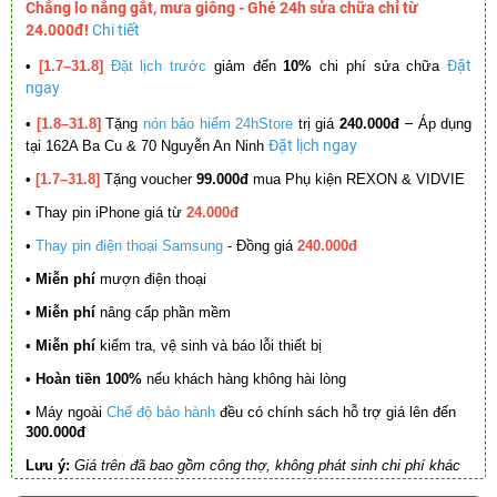
Chẳng lo nắng gắt, mưa giông - Ghé 24h sửa chữa chỉ từ
24.000đ!
Chi tiết
Đặt
•
[1.7–31.8]
Đặt lịch trước
giảm đến
10%
chi phí sửa chữa
ngay
–
•
[1.8–31.8]
Tặng
nón bảo hiểm 24hStore
trị giá
240.000đ
Áp dụng
Đặt lịch ngay
tại 162A Ba Cu & 70 Nguyễn An Ninh
•
[1.7–31.8]
Tặng voucher
99.000đ
mua Phụ kiện REXON & VIDVIE
•
Thay pin iPhone giá từ
24.000đ
•
Thay pin điện thoại Samsung
- Đồng giá
240.000đ
• Miễn phí
mượn điện thoại
• Miễn phí
nâng cấp phần mềm
•
Miễn phí
kiểm tra, vệ sinh và báo lỗi thiết bị
• Hoàn tiền 100%
nếu khách hàng không hài lòng
•
Máy ngoài
Chế độ bảo hành
đều có chính sách hỗ trợ giá lên đến
300.000đ
Lưu ý:
Giá trên đã bao gồm công thợ, không phát sinh chi phí khác