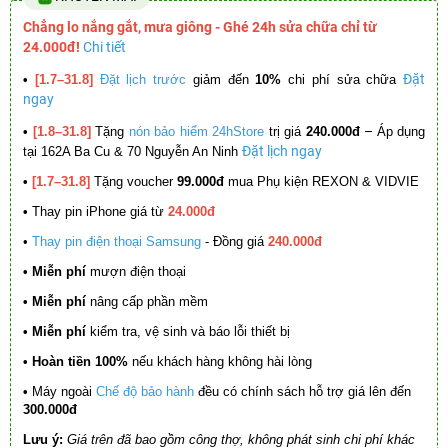
Chẳng lo nắng gắt, mưa giông - Ghé 24h sửa chữa chỉ từ
24.000đ!
Chi tiết
Đặt
•
[1.7–31.8]
Đặt lịch trước
giảm đến
10%
chi phí sửa chữa
ngay
–
•
[1.8–31.8]
Tặng
nón bảo hiểm 24hStore
trị giá
240.000đ
Áp dụng
Đặt lịch ngay
tại 162A Ba Cu & 70 Nguyễn An Ninh
•
[1.7–31.8]
Tặng voucher
99.000đ
mua Phụ kiện REXON & VIDVIE
•
Thay pin iPhone giá từ
24.000đ
•
Thay pin điện thoại Samsung
- Đồng giá
240.000đ
• Miễn phí
mượn điện thoại
• Miễn phí
nâng cấp phần mềm
•
Miễn phí
kiểm tra, vệ sinh và báo lỗi thiết bị
• Hoàn tiền 100%
nếu khách hàng không hài lòng
•
Máy ngoài
Chế độ bảo hành
đều có chính sách hỗ trợ giá lên đến
300.000đ
Lưu ý:
Giá trên đã bao gồm công thợ, không phát sinh chi phí khác