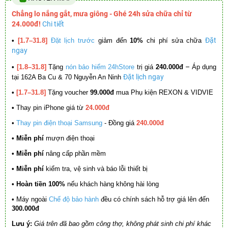
Chẳng lo nắng gắt, mưa giông - Ghé 24h sửa chữa chỉ từ
24.000đ!
Chi tiết
Đặt
•
[1.7–31.8]
Đặt lịch trước
giảm đến
10%
chi phí sửa chữa
ngay
–
•
[1.8–31.8]
Tặng
nón bảo hiểm 24hStore
trị giá
240.000đ
Áp dụng
Đặt lịch ngay
tại 162A Ba Cu & 70 Nguyễn An Ninh
•
[1.7–31.8]
Tặng voucher
99.000đ
mua Phụ kiện REXON & VIDVIE
•
Thay pin iPhone giá từ
24.000đ
•
Thay pin điện thoại Samsung
- Đồng giá
240.000đ
• Miễn phí
mượn điện thoại
• Miễn phí
nâng cấp phần mềm
•
Miễn phí
kiểm tra, vệ sinh và báo lỗi thiết bị
• Hoàn tiền 100%
nếu khách hàng không hài lòng
•
Máy ngoài
Chế độ bảo hành
đều có chính sách hỗ trợ giá lên đến
300.000đ
Lưu ý:
Giá trên đã bao gồm công thợ, không phát sinh chi phí khác