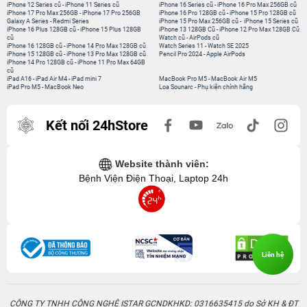
iPhone 12 Series cũ
-
iPhone 11 Series cũ
iPhone 16 Series cũ
-
iPhone 16 Pro Max 256GB cũ
iPhone 17 Pro Max 256GB
-
iPhone 17 Pro 256GB
iPhone 16 Pro 128GB cũ
-
iPhone 15 Pro 128GB cũ
Galaxy A Series
-
Redmi Series
iPhone 15 Pro Max 256GB cũ
-
iPhone 15 Series cũ
iPhone 16 Plus 128GB cũ
-
iPhone 15 Plus 128GB
iPhone 13 128GB Cũ
-
iPhone 12 Pro Max 128GB Cũ
cũ
Watch cũ
-
AirPods cũ
iPhone 16 128GB cũ
-
iPhone 14 Pro Max 128GB cũ
Watch Series 11
-
Watch SE 2025
iPhone 15 128GB cũ
-
iPhone 13 Pro Max 128GB cũ
Pencil Pro 2024
-
Apple AirPods
iPhone 14 Pro 128GB cũ
-
iPhone 11 Pro Max 64GB
cũ
iPad A16
-
iPad Air M4
-
iPad mini 7
MacBook Pro M5
-
MacBook Air M5
iPad Pro M5
-
MacBook Neo
Loa Sounarc
-
Phụ kiện chính hãng
Kết nối 24hStore
Website thành viên:
Bệnh Viện Điện Thoại, Laptop 24h
Liên hệ
CÔNG TY TNHH CÔNG NGHỆ ISTAR GCNDKHKD: 0316635415 do Sở KH & ĐT