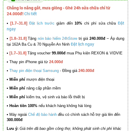
Chẳng lo nắng gắt, mưa giông - Ghé 24h sửa chữa chỉ từ
24.000đ!
Chi tiết
Đặt
•
[1.7–31.8]
Đặt lịch trước
giảm đến
10%
chi phí sửa chữa
ngay
–
•
[1.8–31.8]
Tặng
nón bảo hiểm 24hStore
trị giá
240.000đ
Áp dụng
Đặt lịch ngay
tại 162A Ba Cu & 70 Nguyễn An Ninh
•
[1.7–31.8]
Tặng voucher
99.000đ
mua Phụ kiện REXON & VIDVIE
•
Thay pin iPhone giá từ
24.000đ
•
Thay pin điện thoại Samsung
- Đồng giá
240.000đ
• Miễn phí
mượn điện thoại
• Miễn phí
nâng cấp phần mềm
•
Miễn phí
kiểm tra, vệ sinh và báo lỗi thiết bị
• Hoàn tiền 100%
nếu khách hàng không hài lòng
•
Máy ngoài
Chế độ bảo hành
đều có chính sách hỗ trợ giá lên đến
300.000đ
Lưu ý:
Giá trên đã bao gồm công thợ, không phát sinh chi phí khác