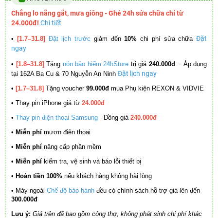
Chẳng lo nắng gắt, mưa giông - Ghé 24h sửa chữa chỉ từ
24.000đ!
Chi tiết
Đặt
•
[1.7–31.8]
Đặt lịch trước
giảm đến
10%
chi phí sửa chữa
ngay
–
•
[1.8–31.8]
Tặng
nón bảo hiểm 24hStore
trị giá
240.000đ
Áp dụng
Đặt lịch ngay
tại 162A Ba Cu & 70 Nguyễn An Ninh
•
[1.7–31.8]
Tặng voucher
99.000đ
mua Phụ kiện REXON & VIDVIE
•
Thay pin iPhone giá từ
24.000đ
•
Thay pin điện thoại Samsung
- Đồng giá
240.000đ
• Miễn phí
mượn điện thoại
• Miễn phí
nâng cấp phần mềm
•
Miễn phí
kiểm tra, vệ sinh và báo lỗi thiết bị
• Hoàn tiền 100%
nếu khách hàng không hài lòng
•
Máy ngoài
Chế độ bảo hành
đều có chính sách hỗ trợ giá lên đến
300.000đ
Lưu ý:
Giá trên đã bao gồm công thợ, không phát sinh chi phí khác