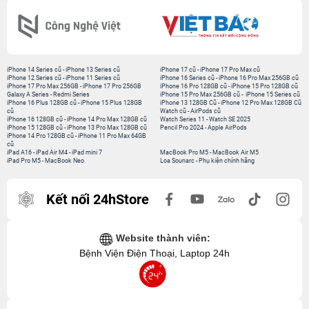
iPhone 14 Series cũ
-
iPhone 13 Series cũ
iPhone 17 cũ
-
iPhone 17 Pro Max cũ
iPhone 12 Series cũ
-
iPhone 11 Series cũ
iPhone 16 Series cũ
-
iPhone 16 Pro Max 256GB cũ
iPhone 17 Pro Max 256GB
-
iPhone 17 Pro 256GB
iPhone 16 Pro 128GB cũ
-
iPhone 15 Pro 128GB cũ
Galaxy A Series
-
Redmi Series
iPhone 15 Pro Max 256GB cũ
-
iPhone 15 Series cũ
iPhone 16 Plus 128GB cũ
-
iPhone 15 Plus 128GB
iPhone 13 128GB Cũ
-
iPhone 12 Pro Max 128GB Cũ
cũ
Watch cũ
-
AirPods cũ
iPhone 16 128GB cũ
-
iPhone 14 Pro Max 128GB cũ
Watch Series 11
-
Watch SE 2025
iPhone 15 128GB cũ
-
iPhone 13 Pro Max 128GB cũ
Pencil Pro 2024
-
Apple AirPods
iPhone 14 Pro 128GB cũ
-
iPhone 11 Pro Max 64GB
cũ
iPad A16
-
iPad Air M4
-
iPad mini 7
MacBook Pro M5
-
MacBook Air M5
iPad Pro M5
-
MacBook Neo
Loa Sounarc
-
Phụ kiện chính hãng
Kết nối 24hStore
Website thành viên:
Bệnh Viện Điện Thoại, Laptop 24h