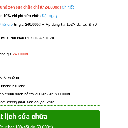
 Ghé 24h sửa chữa chỉ từ 24.000đ!
Chi tiết
Đặt ngay
ến
10%
chi phí sửa chữa
–
4hStore
trị giá
240.000đ
Áp dụng tại 162A Ba Cu & 70
mua Phụ kiện REXON & VIDVIE
ồng giá
240.000đ
lỗi thiết bị
không hài lòng
có chính sách hỗ trợ giá lên đến
300.000đ
hợ, không phát sinh chi phí khác
t lịch sửa chữa
Voucher 10% tối đa 50.000đ)