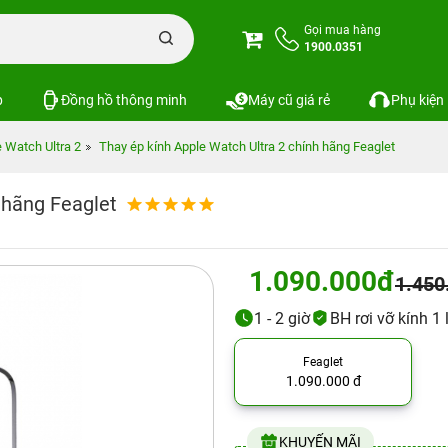
Gọi mua hàng
1900.0351
p
Đồng hồ thông minh
Máy cũ giá rẻ
Phụ kiện
 Watch Ultra 2
Thay ép kính Apple Watch Ultra 2 chính hãng Feaglet
 hãng Feaglet
1.090.000đ
1.450
1 - 2 giờ
BH rơi vỡ kính 1
Feaglet
1.090.000 đ
KHUYẾN MÃI