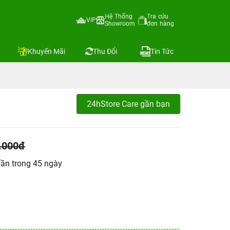
Hệ Thống
Tra cứu
VIP
Showroom
đơn hàng
Khuyến Mãi
Thu Đổi
Tin Tức
24hStore Care gần bạn
.000đ
 lần trong 45 ngày