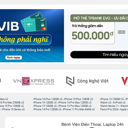
 Max cũ
iPhone 16 Plus 128GB cũ
-
iPhone 15 Plus 128GB cũ
iPhone 13 128GB Cũ
-
iP
16 Pro Max 256GB cũ
iPhone 16 128GB cũ
-
iPhone 14 Pro Max 128GB cũ
Watch cũ
-
AirPods cũ
one 15 Pro 128GB cũ
iPhone 15 128GB cũ
-
iPhone 13 Pro Max 128GB cũ
Watch Series 11
-
Watch
-
iPhone 15 Series cũ
iPhone 14 Pro 128GB cũ
-
iPhone 11 Pro Max 64GB cũ
Pencil Pro 2024
-
Apple 
Bệnh Viện Điện Thoại, Laptop 24h