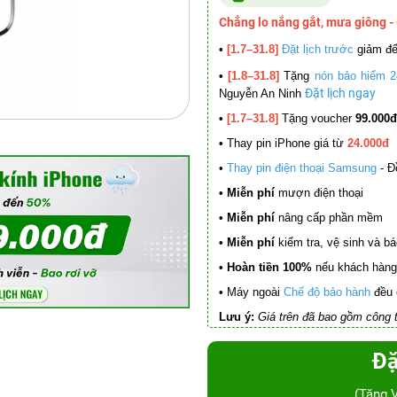
Chẳng lo nắng gắt, mưa giông -
•
[1.7–31.8]
Đặt lịch trước
giảm đ
•
[1.8–31.8]
Tặng
nón bảo hiểm 2
Đặt lịch ngay
Nguyễn An Ninh
•
[1.7–31.8]
Tặng voucher
99.000đ
•
Thay pin iPhone giá từ
24.000đ
•
Thay pin điện thoại Samsung
- Đ
• Miễn phí
mượn điện thoại
• Miễn phí
nâng cấp phần mềm
•
Miễn phí
kiểm tra, vệ sinh và báo 
• Hoàn tiền 100%
nếu khách hàng 
•
Máy ngoài
Chế độ bảo hành
đều 
Lưu ý:
Giá trên đã bao gồm công t
Đặ
(Tặng 