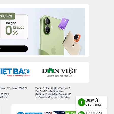
hone 12 Pro Max 128GB Cũ
iPad A16
-
iPad Air M4
-
iPad mini 7
iPad Pro M5
-
MacBook Neo
 SE 2025
MacBook Pro M5
-
MacBook Air M5
AirPods
Loa Sounarc
-
Phụ kiện chính hãng
Quay về
đầu trang
1900 0351