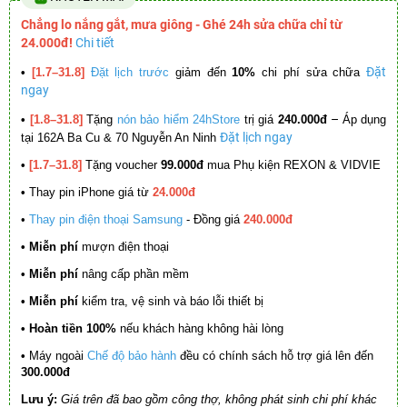
Chẳng lo nắng gắt, mưa giông - Ghé 24h sửa chữa chỉ từ
24.000đ!
Chi tiết
Đặt
•
[1.7–31.8]
Đặt lịch trước
giảm đến
10%
chi phí sửa chữa
ngay
–
•
[1.8–31.8]
Tặng
nón bảo hiểm 24hStore
trị giá
240.000đ
Áp dụng
Đặt lịch ngay
tại 162A Ba Cu & 70 Nguyễn An Ninh
•
[1.7–31.8]
Tặng voucher
99.000đ
mua Phụ kiện REXON & VIDVIE
•
Thay pin iPhone giá từ
24.000đ
•
Thay pin điện thoại Samsung
- Đồng giá
240.000đ
• Miễn phí
mượn điện thoại
• Miễn phí
nâng cấp phần mềm
•
Miễn phí
kiểm tra, vệ sinh và báo lỗi thiết bị
• Hoàn tiền 100%
nếu khách hàng không hài lòng
•
Máy ngoài
Chế độ bảo hành
đều có chính sách hỗ trợ giá lên đến
300.000đ
Lưu ý:
Giá trên đã bao gồm công thợ, không phát sinh chi phí khác