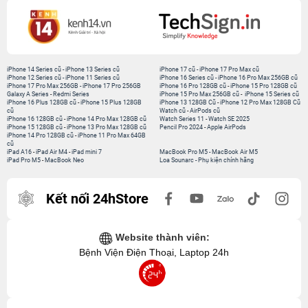
iPhone 14 Series cũ
-
iPhone 13 Series cũ
iPhone 17 cũ
-
iPhone 17 Pro Max cũ
iPhone 12 Series cũ
-
iPhone 11 Series cũ
iPhone 16 Series cũ
-
iPhone 16 Pro Max 256GB cũ
iPhone 17 Pro Max 256GB
-
iPhone 17 Pro 256GB
iPhone 16 Pro 128GB cũ
-
iPhone 15 Pro 128GB cũ
Galaxy A Series
-
Redmi Series
iPhone 15 Pro Max 256GB cũ
-
iPhone 15 Series cũ
iPhone 16 Plus 128GB cũ
-
iPhone 15 Plus 128GB
iPhone 13 128GB Cũ
-
iPhone 12 Pro Max 128GB Cũ
cũ
Watch cũ
-
AirPods cũ
iPhone 16 128GB cũ
-
iPhone 14 Pro Max 128GB cũ
Watch Series 11
-
Watch SE 2025
iPhone 15 128GB cũ
-
iPhone 13 Pro Max 128GB cũ
Pencil Pro 2024
-
Apple AirPods
iPhone 14 Pro 128GB cũ
-
iPhone 11 Pro Max 64GB
cũ
iPad A16
-
iPad Air M4
-
iPad mini 7
MacBook Pro M5
-
MacBook Air M5
iPad Pro M5
-
MacBook Neo
Loa Sounarc
-
Phụ kiện chính hãng
Kết nối 24hStore
Website thành viên:
Bệnh Viện Điện Thoại, Laptop 24h