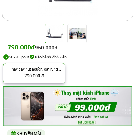
790.000đ
950.000đ
30 - 45 phút
Bảo hành vĩnh viễn
Thay dây nút nguồn, gạt rung,
Volume
790.000 đ
KHUYẾN MÃI