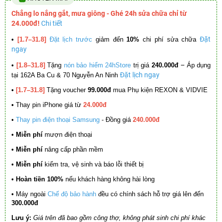
Chẳng lo nắng gắt, mưa giông - Ghé 24h sửa chữa chỉ từ
24.000đ!
Chi tiết
Đặt
•
[1.7–31.8]
Đặt lịch trước
giảm đến
10%
chi phí sửa chữa
ngay
–
•
[1.8–31.8]
Tặng
nón bảo hiểm 24hStore
trị giá
240.000đ
Áp dụng
Đặt lịch ngay
tại 162A Ba Cu & 70 Nguyễn An Ninh
•
[1.7–31.8]
Tặng voucher
99.000đ
mua Phụ kiện REXON & VIDVIE
•
Thay pin iPhone giá từ
24.000đ
•
Thay pin điện thoại Samsung
- Đồng giá
240.000đ
• Miễn phí
mượn điện thoại
• Miễn phí
nâng cấp phần mềm
•
Miễn phí
kiểm tra, vệ sinh và báo lỗi thiết bị
• Hoàn tiền 100%
nếu khách hàng không hài lòng
•
Máy ngoài
Chế độ bảo hành
đều có chính sách hỗ trợ giá lên đến
300.000đ
Lưu ý:
Giá trên đã bao gồm công thợ, không phát sinh chi phí khác