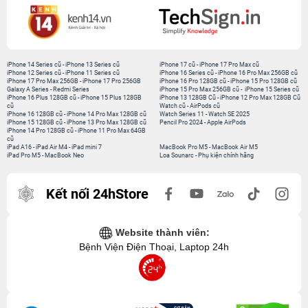
iPhone 14 Series cũ
-
iPhone 13 Series cũ
iPhone 17 cũ
-
iPhone 17 Pro Max cũ
iPhone 12 Series cũ
-
iPhone 11 Series cũ
iPhone 16 Series cũ
-
iPhone 16 Pro Max 256GB cũ
iPhone 17 Pro Max 256GB
-
iPhone 17 Pro 256GB
iPhone 16 Pro 128GB cũ
-
iPhone 15 Pro 128GB cũ
Galaxy A Series
-
Redmi Series
iPhone 15 Pro Max 256GB cũ
-
iPhone 15 Series cũ
iPhone 16 Plus 128GB cũ
-
iPhone 15 Plus 128GB
iPhone 13 128GB Cũ
-
iPhone 12 Pro Max 128GB Cũ
cũ
Watch cũ
-
AirPods cũ
iPhone 16 128GB cũ
-
iPhone 14 Pro Max 128GB cũ
Watch Series 11
-
Watch SE 2025
iPhone 15 128GB cũ
-
iPhone 13 Pro Max 128GB cũ
Pencil Pro 2024
-
Apple AirPods
iPhone 14 Pro 128GB cũ
-
iPhone 11 Pro Max 64GB
cũ
iPad A16
-
iPad Air M4
-
iPad mini 7
MacBook Pro M5
-
MacBook Air M5
iPad Pro M5
-
MacBook Neo
Loa Sounarc
-
Phụ kiện chính hãng
Kết nối 24hStore
Website thành viên:
Bệnh Viện Điện Thoại, Laptop 24h