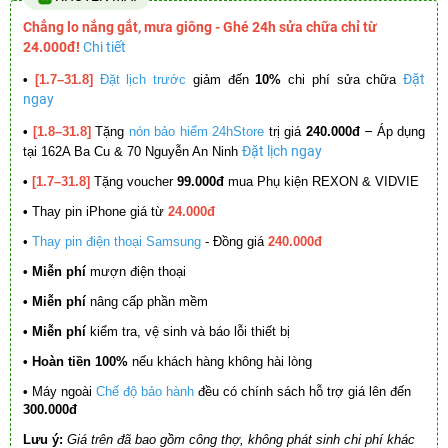
Chẳng lo nắng gắt, mưa giông - Ghé 24h sửa chữa chỉ từ
24.000đ!
Chi tiết
Đặt
•
[1.7–31.8]
Đặt lịch trước
giảm đến
10%
chi phí sửa chữa
ngay
–
•
[1.8–31.8]
Tặng
nón bảo hiểm 24hStore
trị giá
240.000đ
Áp dụng
Đặt lịch ngay
tại 162A Ba Cu & 70 Nguyễn An Ninh
•
[1.7–31.8]
Tặng voucher
99.000đ
mua Phụ kiện REXON & VIDVIE
•
Thay pin iPhone giá từ
24.000đ
•
Thay pin điện thoại Samsung
- Đồng giá
240.000đ
• Miễn phí
mượn điện thoại
• Miễn phí
nâng cấp phần mềm
•
Miễn phí
kiểm tra, vệ sinh và báo lỗi thiết bị
• Hoàn tiền 100%
nếu khách hàng không hài lòng
•
Máy ngoài
Chế độ bảo hành
đều có chính sách hỗ trợ giá lên đến
300.000đ
Lưu ý:
Giá trên đã bao gồm công thợ, không phát sinh chi phí khác