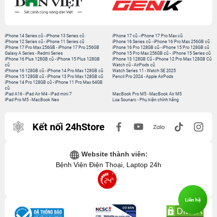
iPhone 14 Series cũ
-
iPhone 13 Series cũ
iPhone 17 cũ
-
iPhone 17 Pro Max cũ
iPhone 12 Series cũ
-
iPhone 11 Series cũ
iPhone 16 Series cũ
-
iPhone 16 Pro Max 256GB cũ
iPhone 17 Pro Max 256GB
-
iPhone 17 Pro 256GB
iPhone 16 Pro 128GB cũ
-
iPhone 15 Pro 128GB cũ
Galaxy A Series
-
Redmi Series
iPhone 15 Pro Max 256GB cũ
-
iPhone 15 Series cũ
iPhone 16 Plus 128GB cũ
-
iPhone 15 Plus 128GB
iPhone 13 128GB Cũ
-
iPhone 12 Pro Max 128GB Cũ
cũ
Watch cũ
-
AirPods cũ
iPhone 16 128GB cũ
-
iPhone 14 Pro Max 128GB cũ
Watch Series 11
-
Watch SE 2025
iPhone 15 128GB cũ
-
iPhone 13 Pro Max 128GB cũ
Pencil Pro 2024
-
Apple AirPods
iPhone 14 Pro 128GB cũ
-
iPhone 11 Pro Max 64GB
cũ
iPad A16
-
iPad Air M4
-
iPad mini 7
MacBook Pro M5
-
MacBook Air M5
iPad Pro M5
-
MacBook Neo
Loa Sounarc
-
Phụ kiện chính hãng
Kết nối 24hStore
Website thành viên:
Bệnh Viện Điện Thoại, Laptop 24h
Liên hệ