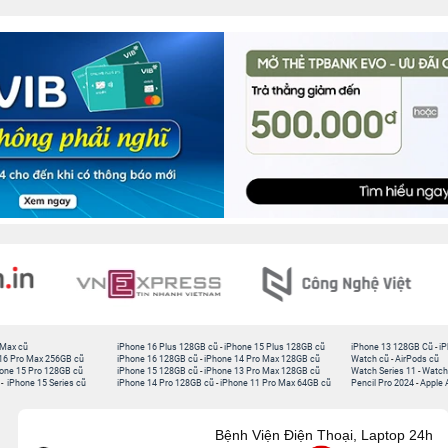
 Max cũ
iPhone 16 Plus 128GB cũ
-
iPhone 15 Plus 128GB cũ
iPhone 13 128GB Cũ
-
iP
16 Pro Max 256GB cũ
iPhone 16 128GB cũ
-
iPhone 14 Pro Max 128GB cũ
Watch cũ
-
AirPods cũ
one 15 Pro 128GB cũ
iPhone 15 128GB cũ
-
iPhone 13 Pro Max 128GB cũ
Watch Series 11
-
Watch
-
iPhone 15 Series cũ
iPhone 14 Pro 128GB cũ
-
iPhone 11 Pro Max 64GB cũ
Pencil Pro 2024
-
Apple 
Bệnh Viện Điện Thoại, Laptop 24h