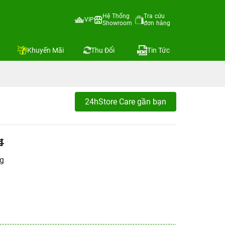
Hệ Thống
Tra cứu
VIP
Showroom
đơn hàng
Khuyến Mãi
Thu Đổi
Tin Tức
24hStore Care gần bạn
đ
ng