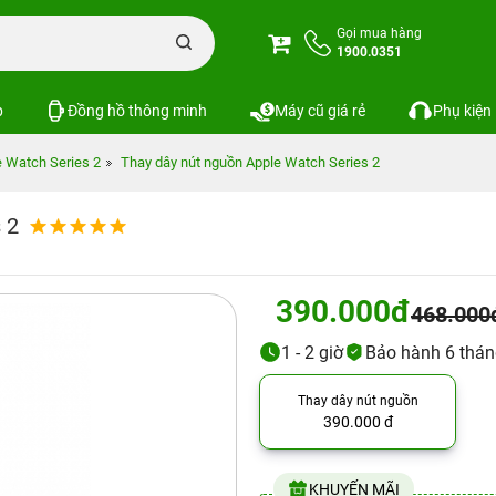
Gọi mua hàng
1900.0351
p
Đồng hồ thông minh
Máy cũ giá rẻ
Phụ kiện
e Watch Series 2
Thay dây nút nguồn Apple Watch Series 2
 2
390.000đ
468.000
1 - 2 giờ
Bảo hành 6 thá
Thay dây nút nguồn
390.000 đ
KHUYẾN MÃI