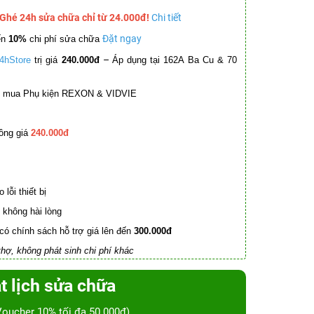
 Ghé 24h sửa chữa chỉ từ 24.000đ!
Chi tiết
Đặt ngay
ến
10%
chi phí sửa chữa
–
4hStore
trị giá
240.000đ
Áp dụng tại 162A Ba Cu & 70
mua Phụ kiện REXON & VIDVIE
ồng giá
240.000đ
lỗi thiết bị
không hài lòng
có chính sách hỗ trợ giá lên đến
300.000đ
hợ, không phát sinh chi phí khác
t lịch sửa chữa
Voucher 10% tối đa 50.000đ)