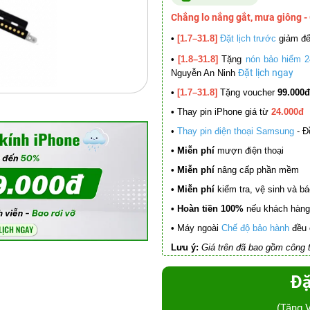
Chẳng lo nắng gắt, mưa giông -
•
[1.7–31.8]
Đặt lịch trước
giảm đ
•
[1.8–31.8]
Tặng
nón bảo hiểm 2
Đặt lịch ngay
Nguyễn An Ninh
•
[1.7–31.8]
Tặng voucher
99.000đ
•
Thay pin iPhone giá từ
24.000đ
•
Thay pin điện thoại Samsung
- Đ
• Miễn phí
mượn điện thoại
• Miễn phí
nâng cấp phần mềm
•
Miễn phí
kiểm tra, vệ sinh và báo 
• Hoàn tiền 100%
nếu khách hàng 
•
Máy ngoài
Chế độ bảo hành
đều 
Lưu ý:
Giá trên đã bao gồm công t
Đặ
(Tặng 