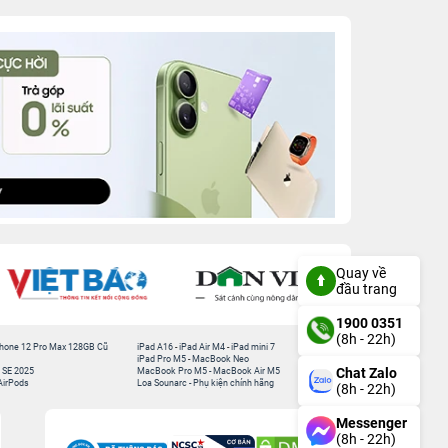
Quay về
đầu trang
1900 0351
(8h - 22h)
hone 12 Pro Max 128GB Cũ
iPad A16
-
iPad Air M4
-
iPad mini 7
iPad Pro M5
-
MacBook Neo
Chat Zalo
 SE 2025
MacBook Pro M5
-
MacBook Air M5
AirPods
Loa Sounarc
-
Phụ kiện chính hãng
(8h - 22h)
Messenger
(8h - 22h)