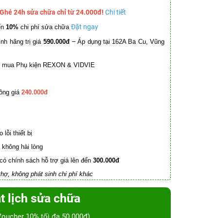
 Ghé 24h sửa chữa chỉ từ 24.000đ!
Chi tiết
Đặt ngay
ến
10%
chi phí sửa chữa
–
nh hãng trị giá
590.000đ
Áp dụng tại 162A Ba Cu, Vũng
mua Phụ kiện REXON & VIDVIE
ồng giá
240.000đ
lỗi thiết bị
không hài lòng
có chính sách hỗ trợ giá lên đến
300.000đ
hợ, không phát sinh chi phí khác
t lịch sửa chữa
Voucher 10% tối đa 50.000đ)