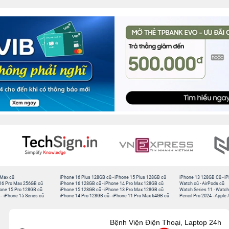
 Max cũ
iPhone 16 Plus 128GB cũ
-
iPhone 15 Plus 128GB cũ
iPhone 13 128GB Cũ
-
iP
16 Pro Max 256GB cũ
iPhone 16 128GB cũ
-
iPhone 14 Pro Max 128GB cũ
Watch cũ
-
AirPods cũ
one 15 Pro 128GB cũ
iPhone 15 128GB cũ
-
iPhone 13 Pro Max 128GB cũ
Watch Series 11
-
Watch
-
iPhone 15 Series cũ
iPhone 14 Pro 128GB cũ
-
iPhone 11 Pro Max 64GB cũ
Pencil Pro 2024
-
Apple 
Bệnh Viện Điện Thoại, Laptop 24h