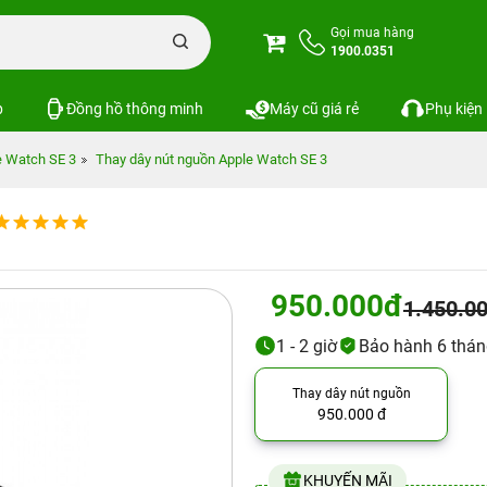
Gọi mua hàng
1900.0351
p
Đồng hồ thông minh
Máy cũ giá rẻ
Phụ kiện
e Watch SE 3
Thay dây nút nguồn Apple Watch SE 3
950.000đ
1.450.0
1 - 2 giờ
Bảo hành 6 thá
Thay dây nút nguồn
950.000 đ
KHUYẾN MÃI