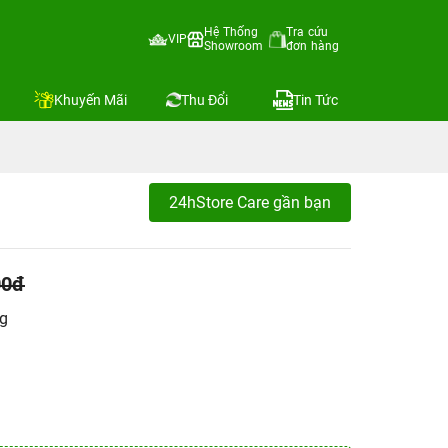
Hệ Thống
Tra cứu
VIP
Showroom
đơn hàng
Khuyến Mãi
Thu Đổi
Tin Tức
24hStore Care gần bạn
00đ
ng