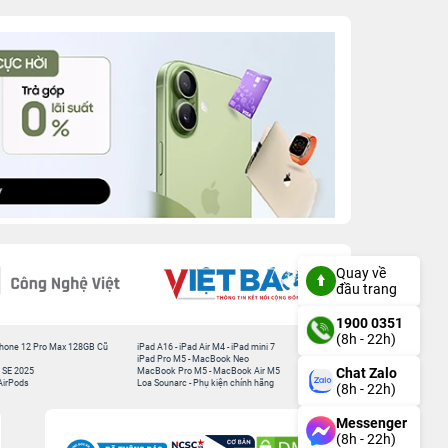
Quay về
đầu trang
1900 0351
(8h - 22h)
hone 12 Pro Max 128GB Cũ
iPad A16
-
iPad Air M4
-
iPad mini 7
iPad Pro M5
-
MacBook Neo
Chat Zalo
 SE 2025
MacBook Pro M5
-
MacBook Air M5
AirPods
Loa Sounarc
-
Phụ kiện chính hãng
(8h - 22h)
Messenger
(8h - 22h)