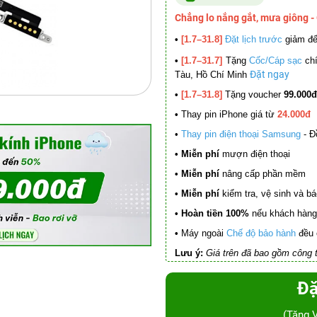
Chẳng lo nắng gắt, mưa giông -
•
[1.7–31.8]
Đặt lịch trước
giảm đ
•
[1.7–31.7]
Tặng
Cốc/Cáp sạc
chí
Đặt ngay
Tàu, Hồ Chí Minh
•
[1.7–31.8]
Tặng voucher
99.000đ
•
Thay pin iPhone giá từ
24.000đ
•
Thay pin điện thoại Samsung
- Đ
• Miễn phí
mượn điện thoại
• Miễn phí
nâng cấp phần mềm
•
Miễn phí
kiểm tra, vệ sinh và báo 
• Hoàn tiền 100%
nếu khách hàng 
•
Máy ngoài
Chế độ bảo hành
đều 
Lưu ý:
Giá trên đã bao gồm công t
Đặ
(Tặng 