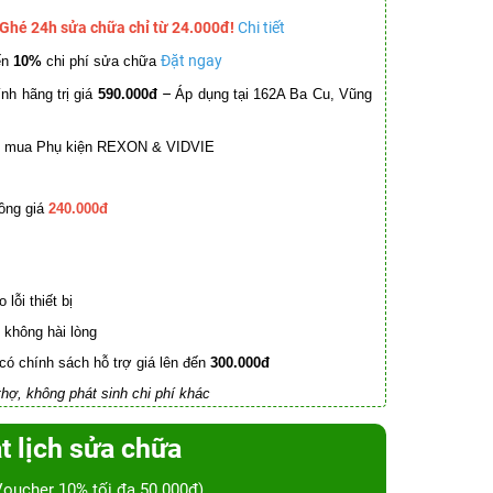
 Ghé 24h sửa chữa chỉ từ 24.000đ!
Chi tiết
Đặt ngay
ến
10%
chi phí sửa chữa
–
nh hãng trị giá
590.000đ
Áp dụng tại 162A Ba Cu, Vũng
mua Phụ kiện REXON & VIDVIE
ồng giá
240.000đ
lỗi thiết bị
không hài lòng
có chính sách hỗ trợ giá lên đến
300.000đ
hợ, không phát sinh chi phí khác
t lịch sửa chữa
Voucher 10% tối đa 50.000đ)