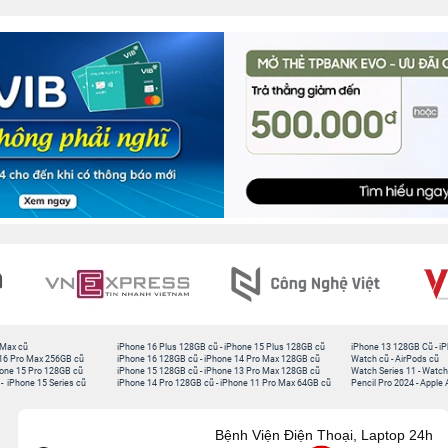
 Max cũ
iPhone 16 Plus 128GB cũ
-
iPhone 15 Plus 128GB cũ
iPhone 13 128GB Cũ
-
iP
16 Pro Max 256GB cũ
iPhone 16 128GB cũ
-
iPhone 14 Pro Max 128GB cũ
Watch cũ
-
AirPods cũ
one 15 Pro 128GB cũ
iPhone 15 128GB cũ
-
iPhone 13 Pro Max 128GB cũ
Watch Series 11
-
Watch
-
iPhone 15 Series cũ
iPhone 14 Pro 128GB cũ
-
iPhone 11 Pro Max 64GB cũ
Pencil Pro 2024
-
Apple 
Bệnh Viện Điện Thoại, Laptop 24h