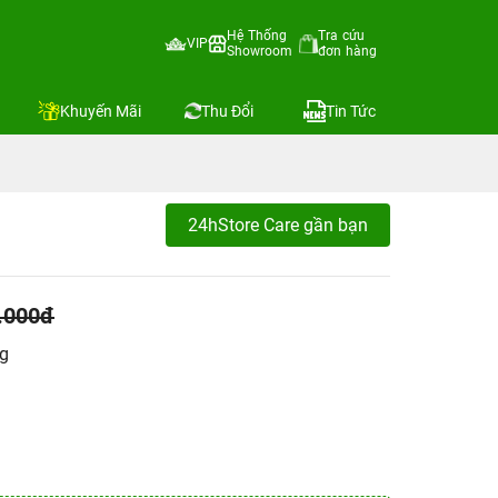
Hệ Thống
Tra cứu
VIP
Showroom
đơn hàng
Khuyến Mãi
Thu Đổi
Tin Tức
24hStore Care gần bạn
.000đ
ng