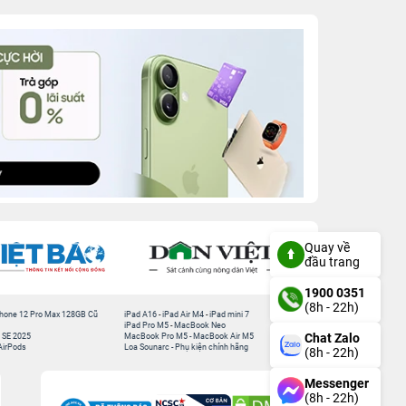
Quay về
đầu trang
1900 0351
(8h - 22h)
hone 12 Pro Max 128GB Cũ
iPad A16
-
iPad Air M4
-
iPad mini 7
iPad Pro M5
-
MacBook Neo
Chat Zalo
 SE 2025
MacBook Pro M5
-
MacBook Air M5
AirPods
Loa Sounarc
-
Phụ kiện chính hãng
(8h - 22h)
Messenger
(8h - 22h)