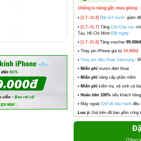
Chẳng lo nắng gắt, mưa giông -
•
[1.7–31.8]
Đặt lịch trước
giảm đ
•
[1.7–31.7]
Tặng
Cốc/Cáp sạc
chí
Đặt ngay
Tàu, Hồ Chí Minh
•
[1.7–31.8]
Tặng voucher
99.000đ
•
Thay pin iPhone giá từ
24.000đ
•
Thay pin điện thoại Samsung
- Đ
• Miễn phí
mượn điện thoại
• Miễn phí
nâng cấp phần mềm
•
Miễn phí
kiểm tra, vệ sinh và báo 
• Hoàn tiền 100%
nếu khách hàng 
•
Máy ngoài
Chế độ bảo hành
đều 
Lưu ý:
Giá trên đã bao gồm công t
Đặ
(Tặng 