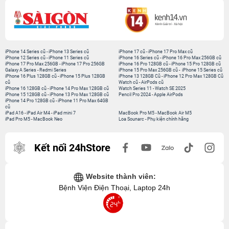
iPhone 14 Series cũ
-
iPhone 13 Series cũ
iPhone 17 cũ
-
iPhone 17 Pro Max cũ
iPhone 12 Series cũ
-
iPhone 11 Series cũ
iPhone 16 Series cũ
-
iPhone 16 Pro Max 256GB cũ
iPhone 17 Pro Max 256GB
-
iPhone 17 Pro 256GB
iPhone 16 Pro 128GB cũ
-
iPhone 15 Pro 128GB cũ
Galaxy A Series
-
Redmi Series
iPhone 15 Pro Max 256GB cũ
-
iPhone 15 Series cũ
iPhone 16 Plus 128GB cũ
-
iPhone 15 Plus 128GB
iPhone 13 128GB Cũ
-
iPhone 12 Pro Max 128GB Cũ
cũ
Watch cũ
-
AirPods cũ
iPhone 16 128GB cũ
-
iPhone 14 Pro Max 128GB cũ
Watch Series 11
-
Watch SE 2025
iPhone 15 128GB cũ
-
iPhone 13 Pro Max 128GB cũ
Pencil Pro 2024
-
Apple AirPods
iPhone 14 Pro 128GB cũ
-
iPhone 11 Pro Max 64GB
cũ
iPad A16
-
iPad Air M4
-
iPad mini 7
MacBook Pro M5
-
MacBook Air M5
iPad Pro M5
-
MacBook Neo
Loa Sounarc
-
Phụ kiện chính hãng
Kết nối 24hStore
Website thành viên:
Bệnh Viện Điện Thoại, Laptop 24h