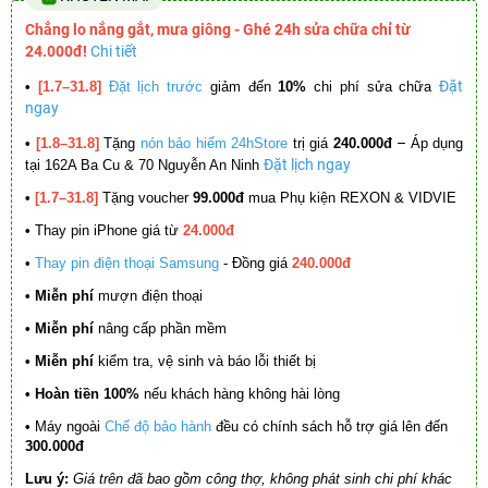
Chẳng lo nắng gắt, mưa giông - Ghé 24h sửa chữa chỉ từ
24.000đ!
Chi tiết
Đặt
•
[1.7–31.8]
Đặt lịch trước
giảm đến
10%
chi phí sửa chữa
ngay
–
•
[1.8–31.8]
Tặng
nón bảo hiểm 24hStore
trị giá
240.000đ
Áp dụng
Đặt lịch ngay
tại 162A Ba Cu & 70 Nguyễn An Ninh
•
[1.7–31.8]
Tặng voucher
99.000đ
mua Phụ kiện REXON & VIDVIE
•
Thay pin iPhone giá từ
24.000đ
•
Thay pin điện thoại Samsung
- Đồng giá
240.000đ
• Miễn phí
mượn điện thoại
• Miễn phí
nâng cấp phần mềm
•
Miễn phí
kiểm tra, vệ sinh và báo lỗi thiết bị
• Hoàn tiền 100%
nếu khách hàng không hài lòng
•
Máy ngoài
Chế độ bảo hành
đều có chính sách hỗ trợ giá lên đến
300.000đ
Lưu ý:
Giá trên đã bao gồm công thợ, không phát sinh chi phí khác