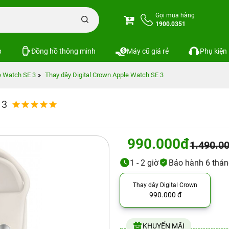
Gọi mua hàng
1900.0351
p
Đồng hồ thông minh
Máy cũ giá rẻ
Phụ kiện
e Watch SE 3
Thay dây Digital Crown Apple Watch SE 3
 3
990.000đ
1.490.0
1 - 2 giờ
Bảo hành 6 thá
Thay dây Digital Crown
990.000 đ
KHUYẾN MÃI