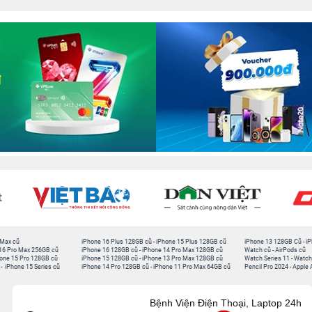
 Max cũ
iPhone 16 Plus 128GB cũ
-
iPhone 15 Plus 128GB cũ
iPhone 13 128GB Cũ
-
iP
16 Pro Max 256GB cũ
iPhone 16 128GB cũ
-
iPhone 14 Pro Max 128GB cũ
Watch cũ
-
AirPods cũ
one 15 Pro 128GB cũ
iPhone 15 128GB cũ
-
iPhone 13 Pro Max 128GB cũ
Watch Series 11
-
Watch
-
iPhone 15 Series cũ
iPhone 14 Pro 128GB cũ
-
iPhone 11 Pro Max 64GB cũ
Pencil Pro 2024
-
Apple 
Bệnh Viện Điện Thoại, Laptop 24h