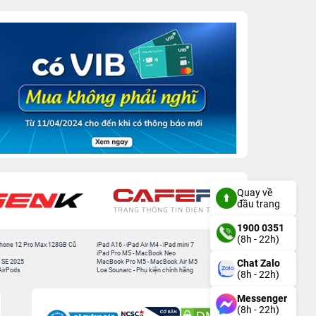
Quay về
đầu trang
1900 0351
(8h - 22h)
hone 12 Pro Max 128GB Cũ
iPad A16
-
iPad Air M4
-
iPad mini 7
iPad Pro M5
-
MacBook Neo
Chat Zalo
 SE 2025
MacBook Pro M5
-
MacBook Air M5
AirPods
Loa Sounarc
-
Phụ kiện chính hãng
(8h - 22h)
Messenger
(8h - 22h)