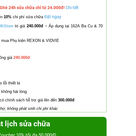
 Ghé 24h sửa chữa chỉ từ 24.000đ!
Chi tiết
Đặt ngay
ến
10%
chi phí sửa chữa
–
4hStore
trị giá
240.000đ
Áp dụng tại 162A Ba Cu & 70
mua Phụ kiện REXON & VIDVIE
ồng giá
240.000đ
lỗi thiết bị
không hài lòng
có chính sách hỗ trợ giá lên đến
300.000đ
hợ, không phát sinh chi phí khác
t lịch sửa chữa
Voucher 10% tối đa 50.000đ)