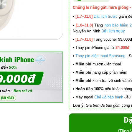
Chẳng lo nắng gắt, mưa giông -
•
[1.7–31.8]
Đặt lịch trước
giảm đ
•
[1.8–31.8]
Tặng
nón bảo hiểm 2
Đặt lịch ngay
Nguyễn An Ninh
•
[1.7–31.8]
Tặng voucher
99.000đ
•
Thay pin iPhone giá từ
24.000đ
•
Thay pin điện thoại Samsung
- Đ
• Miễn phí
mượn điện thoại
• Miễn phí
nâng cấp phần mềm
•
Miễn phí
kiểm tra, vệ sinh và báo 
• Hoàn tiền 100%
nếu khách hàng 
•
Máy ngoài
Chế độ bảo hành
đều 
Lưu ý:
Giá trên đã bao gồm công t
Đặ
(Tặng 