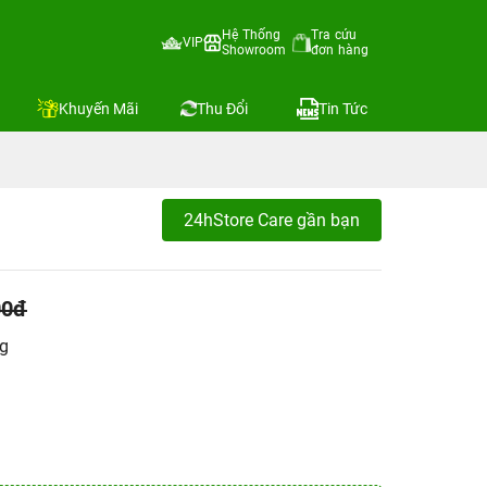
Hệ Thống
Tra cứu
VIP
Showroom
đơn hàng
Khuyến Mãi
Thu Đổi
Tin Tức
24hStore Care gần bạn
00đ
ng