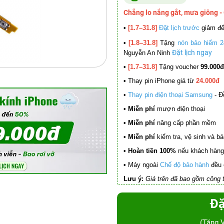
Chẳng lo nắng gắt, mưa giông -
•
[1.7–31.8]
Đặt lịch trước
giảm đ
•
[1.8–31.8]
Tặng
nón bảo hiểm 2
Đặt lịch ngay
Nguyễn An Ninh
•
[1.7–31.8]
Tặng voucher
99.000đ
•
Thay pin iPhone giá từ
24.000đ
•
Thay pin điện thoại Samsung
- Đ
• Miễn phí
mượn điện thoại
• Miễn phí
nâng cấp phần mềm
•
Miễn phí
kiểm tra, vệ sinh và báo 
• Hoàn tiền 100%
nếu khách hàng 
•
Máy ngoài
Chế độ bảo hành
đều 
Lưu ý:
Giá trên đã bao gồm công t
Đặ
(Tặng 