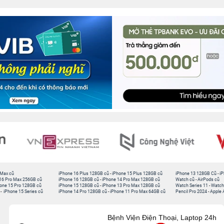
 Max cũ
iPhone 16 Plus 128GB cũ
-
iPhone 15 Plus 128GB cũ
iPhone 13 128GB Cũ
-
iP
16 Pro Max 256GB cũ
iPhone 16 128GB cũ
-
iPhone 14 Pro Max 128GB cũ
Watch cũ
-
AirPods cũ
one 15 Pro 128GB cũ
iPhone 15 128GB cũ
-
iPhone 13 Pro Max 128GB cũ
Watch Series 11
-
Watch
-
iPhone 15 Series cũ
iPhone 14 Pro 128GB cũ
-
iPhone 11 Pro Max 64GB cũ
Pencil Pro 2024
-
Apple 
Bệnh Viện Điện Thoại, Laptop 24h