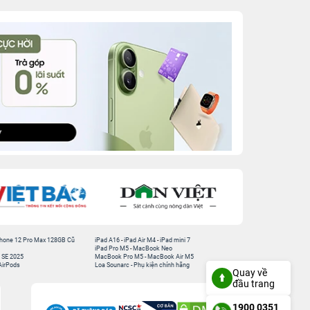
hone 12 Pro Max 128GB Cũ
iPad A16
-
iPad Air M4
-
iPad mini 7
iPad Pro M5
-
MacBook Neo
 SE 2025
MacBook Pro M5
-
MacBook Air M5
AirPods
Loa Sounarc
-
Phụ kiện chính hãng
Quay về
đầu trang
1900 0351