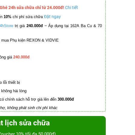
 Ghé 24h sửa chữa chỉ từ 24.000đ!
Chi tiết
Đặt ngay
ến
10%
chi phí sửa chữa
–
4hStore
trị giá
240.000đ
Áp dụng tại 162A Ba Cu & 70
mua Phụ kiện REXON & VIDVIE
ồng giá
240.000đ
lỗi thiết bị
không hài lòng
có chính sách hỗ trợ giá lên đến
300.000đ
hợ, không phát sinh chi phí khác
t lịch sửa chữa
Voucher 10% tối đa 50.000đ)