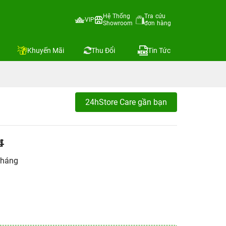
Hệ Thống
Tra cứu
VIP
Showroom
đơn hàng
Khuyến Mãi
Thu Đổi
Tin Tức
24hStore Care gần bạn
đ
tháng