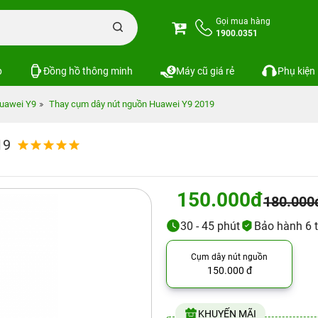
Gọi mua hàng
1900.0351
p
Đồng hồ thông minh
Máy cũ giá rẻ
Phụ kiện
uawei Y9
Thay cụm dây nút nguồn Huawei Y9 2019
19
150.000đ
180.000
30 - 45 phút
Bảo hành 6 
Cụm dây nút nguồn
150.000 đ
KHUYẾN MÃI