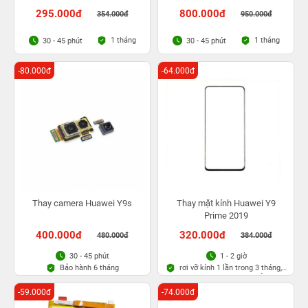
295.000đ
800.000đ
354.000đ
950.000đ
1 tháng
1 tháng
30 - 45 phút
30 - 45 phút
-80.000đ
-64.000đ
Thay camera Huawei Y9s
Thay mặt kính Huawei Y9
Prime 2019
400.000đ
320.000đ
480.000đ
384.000đ
30 - 45 phút
1 - 2 giờ
Bảo hành 6 tháng
rơi vỡ kính 1 lần trong 3 tháng,
Bảo hành bụi bọt vĩnh viễn
-59.000đ
-74.000đ