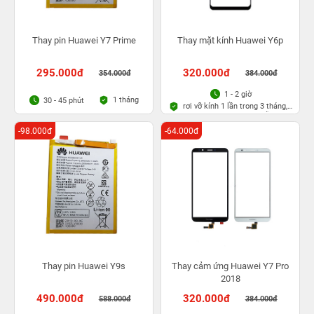
Thay pin Huawei Y7 Prime
Thay mặt kính Huawei Y6p
295.000đ
320.000đ
354.000đ
384.000đ
1 - 2 giờ
1 tháng
30 - 45 phút
rơi vỡ kính 1 lần trong 3 tháng,
Bảo hành bụi bọt vĩnh viễn
-98.000đ
-64.000đ
Thay pin Huawei Y9s
Thay cảm ứng Huawei Y7 Pro
2018
490.000đ
320.000đ
588.000đ
384.000đ