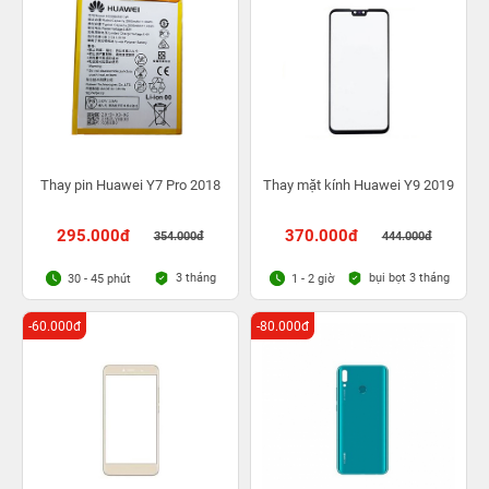
Thay pin Huawei Y7 Pro 2018
Thay mặt kính Huawei Y9 2019
295.000đ
370.000đ
354.000đ
444.000đ
3 tháng
bụi bọt 3 tháng
30 - 45 phút
1 - 2 giờ
-60.000đ
-80.000đ