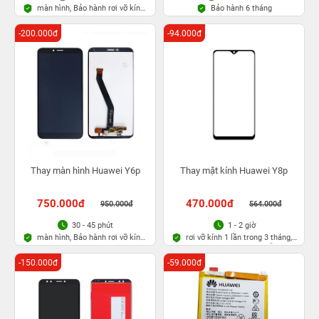
màn hình, Bảo hành rơi vỡ kính
Bảo hành 6 tháng
1 lần trong 3 tháng
-200.000đ
-94.000đ
Thay màn hình Huawei Y6p
Thay mặt kính Huawei Y8p
750.000đ
470.000đ
950.000đ
564.000đ
30 - 45 phút
1 - 2 giờ
màn hình, Bảo hành rơi vỡ kính
rơi vỡ kính 1 lần trong 3 tháng,
1 lần trong 3 tháng
Bảo hành bụi bọt vĩnh viễn
-150.000đ
-59.000đ