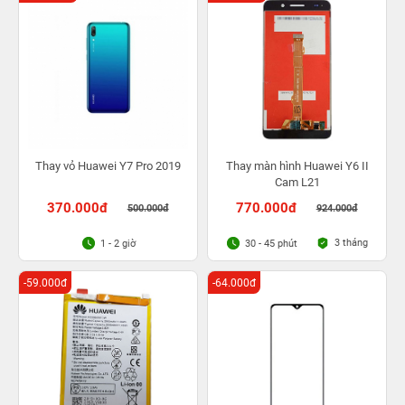
Thay vỏ Huawei Y7 Pro 2019
Thay màn hình Huawei Y6 II
Cam L21
370.000đ
770.000đ
500.000đ
924.000đ
3 tháng
1 - 2 giờ
30 - 45 phút
-59.000đ
-64.000đ