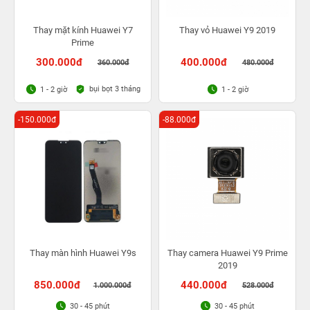
Thay mặt kính Huawei Y7
Thay vỏ Huawei Y9 2019
Prime
300.000đ
400.000đ
360.000đ
480.000đ
bụi bọt 3 tháng
1 - 2 giờ
1 - 2 giờ
-150.000đ
-88.000đ
Thay màn hình Huawei Y9s
Thay camera Huawei Y9 Prime
2019
850.000đ
440.000đ
1.000.000đ
528.000đ
30 - 45 phút
30 - 45 phút