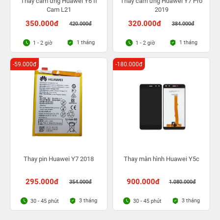
Thay cảm ứng Huawei Y6 II
Thay cảm ứng Huawei Y7 Pro
Cam L21
2019
350.000đ
320.000đ
420.000đ
384.000đ
1 tháng
1 tháng
1 - 2 giờ
1 - 2 giờ
-59.000đ
-180.000đ
Thay pin Huawei Y7 2018
Thay màn hình Huawei Y5c
295.000đ
900.000đ
354.000đ
1.080.000đ
3 tháng
3 tháng
30 - 45 phút
30 - 45 phút