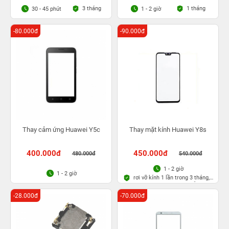
3 tháng
1 tháng
30 - 45 phút
1 - 2 giờ
-80.000đ
-90.000đ
Thay cảm ứng Huawei Y5c
Thay mặt kính Huawei Y8s
400.000đ
450.000đ
480.000đ
540.000đ
1 - 2 giờ
1 - 2 giờ
rơi vỡ kính 1 lần trong 3 tháng,
Bảo hành bụi bọt vĩnh viễn
-28.000đ
-70.000đ