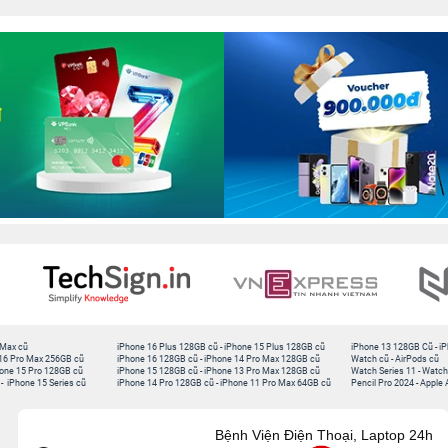
 Max cũ
iPhone 16 Plus 128GB cũ
-
iPhone 15 Plus 128GB cũ
iPhone 13 128GB Cũ
-
iP
16 Pro Max 256GB cũ
iPhone 16 128GB cũ
-
iPhone 14 Pro Max 128GB cũ
Watch cũ
-
AirPods cũ
one 15 Pro 128GB cũ
iPhone 15 128GB cũ
-
iPhone 13 Pro Max 128GB cũ
Watch Series 11
-
Watch
-
iPhone 15 Series cũ
iPhone 14 Pro 128GB cũ
-
iPhone 11 Pro Max 64GB cũ
Pencil Pro 2024
-
Apple 
Bệnh Viện Điện Thoại, Laptop 24h