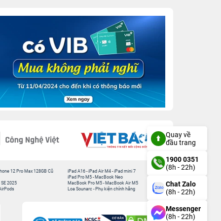
Quay về
đầu trang
1900 0351
(8h - 22h)
hone 12 Pro Max 128GB Cũ
iPad A16
-
iPad Air M4
-
iPad mini 7
iPad Pro M5
-
MacBook Neo
Chat Zalo
 SE 2025
MacBook Pro M5
-
MacBook Air M5
AirPods
Loa Sounarc
-
Phụ kiện chính hãng
(8h - 22h)
Messenger
(8h - 22h)