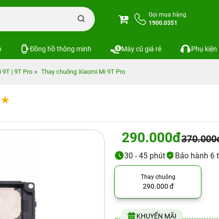
Gọi mua hàng
1900.0351
p
Đồng hồ thông minh
Máy cũ giá rẻ
Phụ kiện
 9T | 9T Pro
Thay chuông Xiaomi Mi 9T Pro
290.000đ
370.000
30 - 45 phút
Bảo hành 6 
Thay chuông
290.000 đ
KHUYẾN MÃI