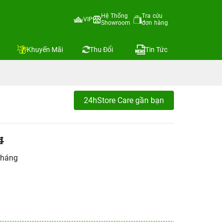
Hệ Thống
Tra cứu
VIP
Showroom
đơn hàng
Khuyến Mãi
Thu Đổi
Tin Tức
24hStore Care gần bạn
đ
tháng