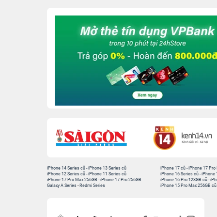
iPhone 14 Series cũ
-
iPhone 13 Series cũ
iPhone 17 cũ
-
iPhone 17 Pro
iPhone 12 Series cũ
-
iPhone 11 Series cũ
iPhone 16 Series cũ
-
iPhone 
iPhone 17 Pro Max 256GB
-
iPhone 17 Pro 256GB
iPhone 16 Pro 128GB cũ
-
iPh
Galaxy A Series
-
Redmi Series
iPhone 15 Pro Max 256GB cũ