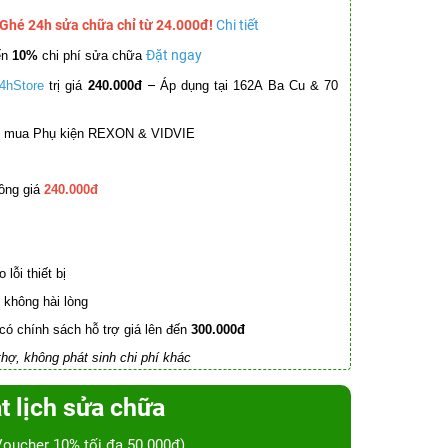
 Ghé 24h sửa chữa chỉ từ 24.000đ!
Chi tiết
Đặt ngay
ến
10%
chi phí sửa chữa
–
4hStore
trị giá
240.000đ
Áp dụng tại 162A Ba Cu & 70
mua Phụ kiện REXON & VIDVIE
ồng giá
240.000đ
lỗi thiết bị
không hài lòng
có chính sách hỗ trợ giá lên đến
300.000đ
hợ, không phát sinh chi phí khác
t lịch sửa chữa
Voucher 10% tối đa 50.000đ)