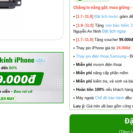
Chẳng lo nắng gắt, mưa giông -
•
[1.7–31.8]
Đặt lịch trước
giảm đ
•
[1.8–31.8]
Tặng
nón bảo hiểm 2
Đặt lịch ngay
Nguyễn An Ninh
•
[1.7–31.8]
Tặng voucher
99.000đ
•
Thay pin iPhone giá từ
24.000đ
•
Thay pin điện thoại Samsung
- Đ
• Miễn phí
mượn điện thoại
• Miễn phí
nâng cấp phần mềm
•
Miễn phí
kiểm tra, vệ sinh và báo 
• Hoàn tiền 100%
nếu khách hàng 
•
Máy ngoài
Chế độ bảo hành
đều 
Lưu ý:
Giá trên đã bao gồm công t
Đặ
(Tặng 