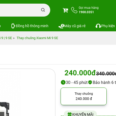
Gọi mua hàng
1900.0351
p
Đồng hồ thông minh
Máy cũ giá rẻ
Phụ kiện
 9 | 9 SE
Thay chuông Xiaomi Mi 9 SE
240.000đ
340.000
30 - 45 phút
Bảo hành 6 
Thay chuông
240.000 đ
KHUYẾN MÃI