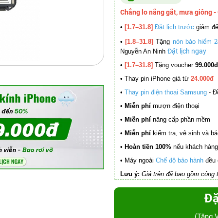
Chẳng lo nắng gắt, mưa giông -
•
[1.7–31.8]
Đặt lịch trước
giảm đ
•
[1.8–31.8]
Tặng
nón bảo hiểm 2
Đặt lịch ngay
Nguyễn An Ninh
•
[1.7–31.8]
Tặng voucher
99.000đ
•
Thay pin iPhone giá từ
24.000đ
•
Thay pin điện thoại Samsung
- Đ
• Miễn phí
mượn điện thoại
• Miễn phí
nâng cấp phần mềm
•
Miễn phí
kiểm tra, vệ sinh và báo 
• Hoàn tiền 100%
nếu khách hàng 
•
Máy ngoài
Chế độ bảo hành
đều 
Lưu ý:
Giá trên đã bao gồm công t
Đặ
(Tặng 