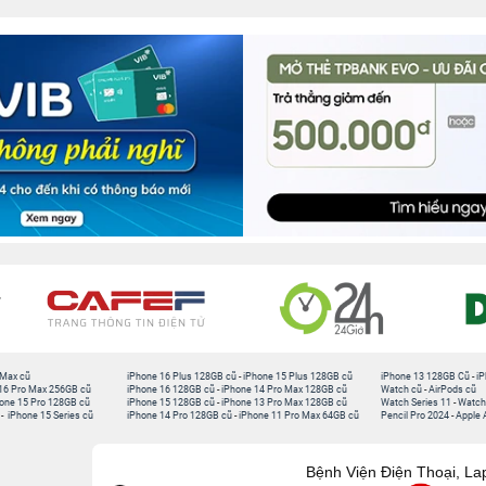
 Max cũ
iPhone 16 Plus 128GB cũ
-
iPhone 15 Plus 128GB cũ
iPhone 13 128GB Cũ
-
iP
16 Pro Max 256GB cũ
iPhone 16 128GB cũ
-
iPhone 14 Pro Max 128GB cũ
Watch cũ
-
AirPods cũ
one 15 Pro 128GB cũ
iPhone 15 128GB cũ
-
iPhone 13 Pro Max 128GB cũ
Watch Series 11
-
Watch
-
iPhone 15 Series cũ
iPhone 14 Pro 128GB cũ
-
iPhone 11 Pro Max 64GB cũ
Pencil Pro 2024
-
Apple 
Bệnh Viện Điện Thoại, La