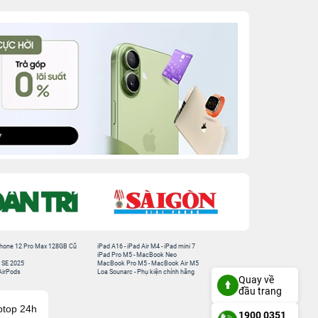
hone 12 Pro Max 128GB Cũ
iPad A16
-
iPad Air M4
-
iPad mini 7
iPad Pro M5
-
MacBook Neo
 SE 2025
MacBook Pro M5
-
MacBook Air M5
AirPods
Loa Sounarc
-
Phụ kiện chính hãng
Quay về
đầu trang
ptop 24h
1900 0351