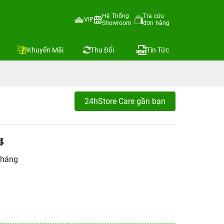
Hệ Thống
Tra cứu
VIP
Showroom
đơn hàng
Khuyến Mãi
Thu Đổi
Tin Tức
24hStore Care gần bạn
đ
tháng