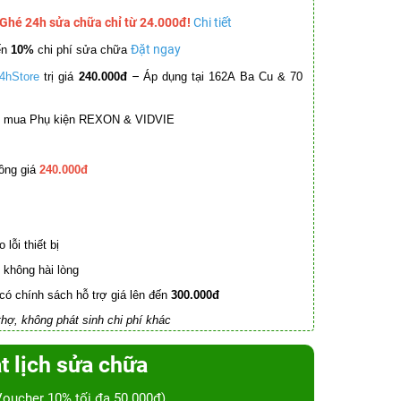
 Ghé 24h sửa chữa chỉ từ 24.000đ!
Chi tiết
Đặt ngay
ến
10%
chi phí sửa chữa
–
4hStore
trị giá
240.000đ
Áp dụng tại 162A Ba Cu & 70
mua Phụ kiện REXON & VIDVIE
ồng giá
240.000đ
lỗi thiết bị
không hài lòng
có chính sách hỗ trợ giá lên đến
300.000đ
hợ, không phát sinh chi phí khác
t lịch sửa chữa
Voucher 10% tối đa 50.000đ)