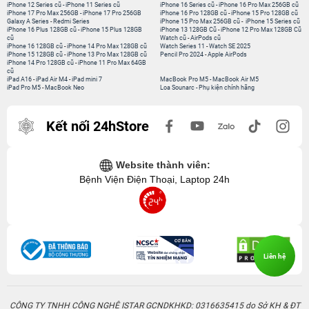
iPhone 12 Series cũ
-
iPhone 11 Series cũ
iPhone 16 Series cũ
-
iPhone 16 Pro Max 256GB cũ
iPhone 17 Pro Max 256GB
-
iPhone 17 Pro 256GB
iPhone 16 Pro 128GB cũ
-
iPhone 15 Pro 128GB cũ
Galaxy A Series
-
Redmi Series
iPhone 15 Pro Max 256GB cũ
-
iPhone 15 Series cũ
iPhone 16 Plus 128GB cũ
-
iPhone 15 Plus 128GB
iPhone 13 128GB Cũ
-
iPhone 12 Pro Max 128GB Cũ
cũ
Watch cũ
-
AirPods cũ
iPhone 16 128GB cũ
-
iPhone 14 Pro Max 128GB cũ
Watch Series 11
-
Watch SE 2025
iPhone 15 128GB cũ
-
iPhone 13 Pro Max 128GB cũ
Pencil Pro 2024
-
Apple AirPods
iPhone 14 Pro 128GB cũ
-
iPhone 11 Pro Max 64GB
cũ
iPad A16
-
iPad Air M4
-
iPad mini 7
MacBook Pro M5
-
MacBook Air M5
iPad Pro M5
-
MacBook Neo
Loa Sounarc
-
Phụ kiện chính hãng
Kết nối 24hStore
Website thành viên:
Bệnh Viện Điện Thoại, Laptop 24h
Liên hệ
CÔNG TY TNHH CÔNG NGHỆ ISTAR GCNDKHKD: 0316635415 do Sở KH & ĐT