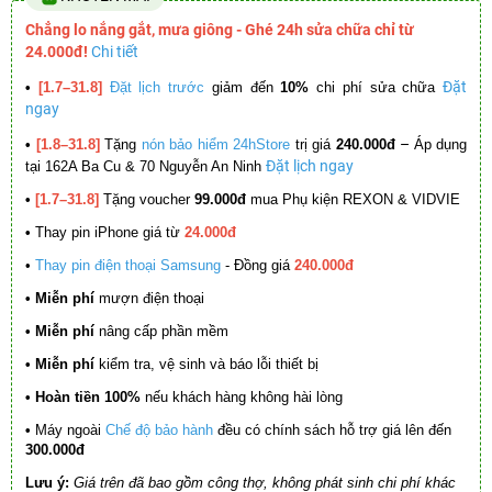
Chẳng lo nắng gắt, mưa giông - Ghé 24h sửa chữa chỉ từ
24.000đ!
Chi tiết
Đặt
•
[1.7–31.8]
Đặt lịch trước
giảm đến
10%
chi phí sửa chữa
ngay
–
•
[1.8–31.8]
Tặng
nón bảo hiểm 24hStore
trị giá
240.000đ
Áp dụng
Đặt lịch ngay
tại 162A Ba Cu & 70 Nguyễn An Ninh
•
[1.7–31.8]
Tặng voucher
99.000đ
mua Phụ kiện REXON & VIDVIE
•
Thay pin iPhone giá từ
24.000đ
•
Thay pin điện thoại Samsung
- Đồng giá
240.000đ
• Miễn phí
mượn điện thoại
• Miễn phí
nâng cấp phần mềm
•
Miễn phí
kiểm tra, vệ sinh và báo lỗi thiết bị
• Hoàn tiền 100%
nếu khách hàng không hài lòng
•
Máy ngoài
Chế độ bảo hành
đều có chính sách hỗ trợ giá lên đến
300.000đ
Lưu ý:
Giá trên đã bao gồm công thợ, không phát sinh chi phí khác