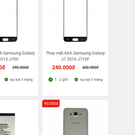
nh Samsung Galaxy
Thay mặt kính Samsung Galaxy
2015 J700
J7 2016 J710F
0đ
240.000đ
290.000đ
420.000đ
1 - 2 giờ
bụi bọt 3 tháng
bụi bọt 3 tháng
-90.000đ