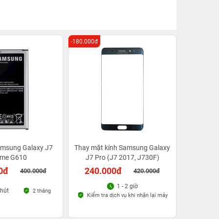
-180.000đ
amsung Galaxy J7
Thay mặt kính Samsung Galaxy
ime G610
J7 Pro (J7 2017, J730F)
0đ
240.000đ
400.000đ
420.000đ
1 - 2 giờ
phút
2 tháng
Kiểm tra dịch vụ khi nhận lại máy