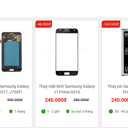
-48.000đ
-160.000đ
 Samsung Galaxy
Thay mặt kính Samsung Galaxy
Thay pin S
2017, J730F)
J7 Prime G610
Pr
đ
240.000đ
240.00
900.000đ
288.000đ
t
1 - 2 giờ
30 - 45 
1 tháng
bụi bọt 3 tháng