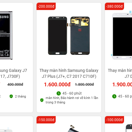
-200.000đ
-380.000đ
sung Galaxy J7
Thay màn hình Samsung Galaxy
Thay màn hì
017, J730F)
J7 Plus (J7+, C7 2017 C710F)
J7 
đ
1.600.000đ
1.900.0
400.000đ
1.800.000đ
45 - 60 phút
t
45 - 60 
2 tháng
màn hình, Bảo hành rơi vỡ kính 1 lần
trong 3 tháng
-150.000đ
-100.000đ