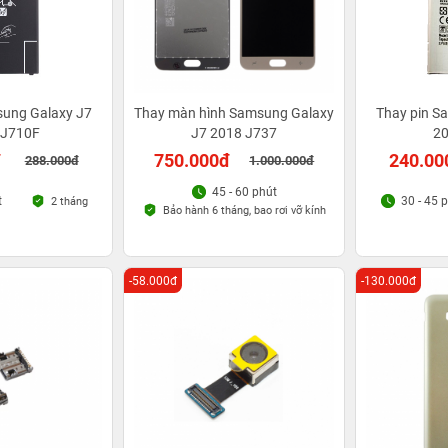
sung Galaxy J7
Thay màn hình Samsung Galaxy
Thay pin S
 J710F
J7 2018 J737
20
đ
750.000đ
240.00
288.000đ
1.000.000đ
45 - 60 phút
t
30 - 45 
2 tháng
Bảo hành 6 tháng, bao rơi vỡ kính
-58.000đ
-130.000đ