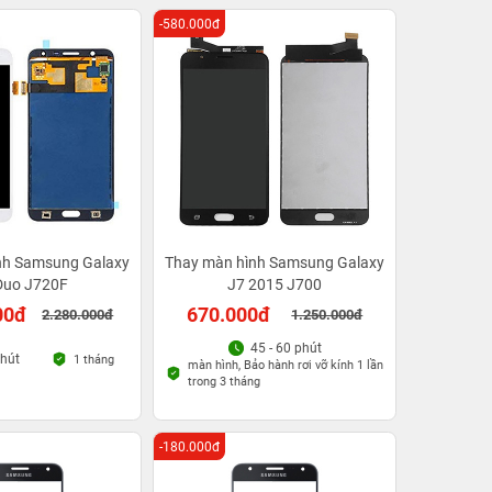
-580.000đ
nh Samsung Galaxy
Thay màn hình Samsung Galaxy
Duo J720F
J7 2015 J700
00đ
670.000đ
2.280.000đ
1.250.000đ
45 - 60 phút
phút
1 tháng
màn hình, Bảo hành rơi vỡ kính 1 lần
trong 3 tháng
-180.000đ