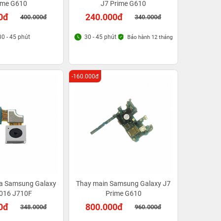
ime G610
J7 Prime G610
0đ
240.000đ
400.000đ
340.000đ
30 - 45 phút
30 - 45 phút
Bảo hành 12 tháng
-160.000đ
a Samsung Galaxy
Thay main Samsung Galaxy J7
016 J710F
Prime G610
0đ
800.000đ
348.000đ
960.000đ