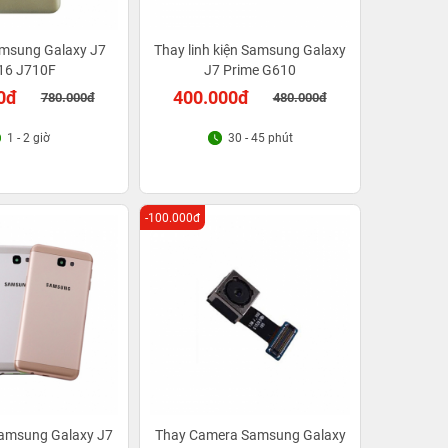
amsung Galaxy J7
Thay linh kiện Samsung Galaxy
16 J710F
J7 Prime G610
0đ
400.000đ
780.000đ
480.000đ
1 - 2 giờ
30 - 45 phút
-100.000đ
Samsung Galaxy J7
Thay Camera Samsung Galaxy