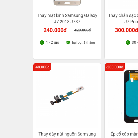
Thay mặt kính Samsung Galaxy
Thay chân sạc
J7 2018 J737
J7 Pri
240.000đ
300.000
420.000đ
1 - 2 giờ
30 
bụi bọt 3 tháng
-48.000đ
-200.000đ
Thay dây nút nguồn Samsung
Ép cổ cáp mà