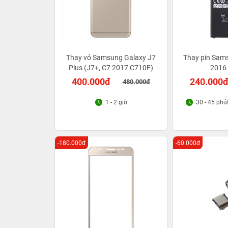
Thay vỏ Samsung Galaxy J7
Thay pin Sam
Plus (J7+, C7 2017 C710F)
2016
400.000đ
240.000
480.000đ
1 - 2 giờ
30 - 45 phú
-180.000đ
-60.000đ