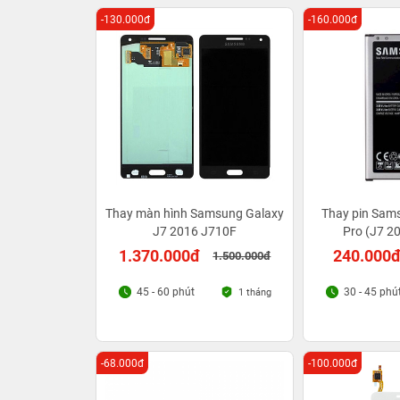
-130.000đ
-160.000đ
Thay màn hình Samsung Galaxy
Thay pin Sam
J7 2016 J710F
Pro (J7 2
1.370.000đ
240.000
1.500.000đ
45 - 60 phút
30 - 45 phú
1 tháng
-68.000đ
-100.000đ