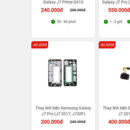
Galaxy J7 Prime G610
Galaxy J7 Pro 
240.000đ
550.000
288.000đ
30 - 45 phút
1 - 2 giờ
-40.000đ
-80.000đ
Thay linh kiện Samsung Galaxy
Thay linh kiện
J7 Pro (J7 2017, J730F)
J7 20
200.000đ
400.000
240.000đ