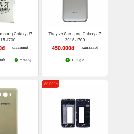
amsung Galaxy J7
Thay vỏ Samsung Galaxy J7
15 J700
2015 J700
0đ
450.000đ
288.000đ
540.000đ
phút
1 - 2 giờ
2 tháng
-80.000đ