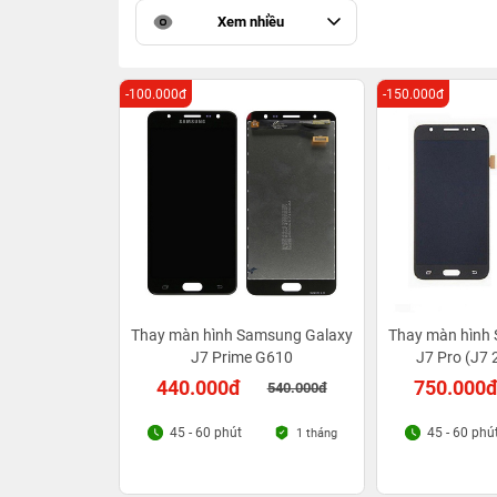
Xem nhiều
-100.000đ
-150.000đ
Thay màn hình Samsung Galaxy
Thay màn hình
J7 Prime G610
J7 Pro (J7 
440.000đ
750.000
540.000đ
45 - 60 phút
45 - 60 phú
1 tháng