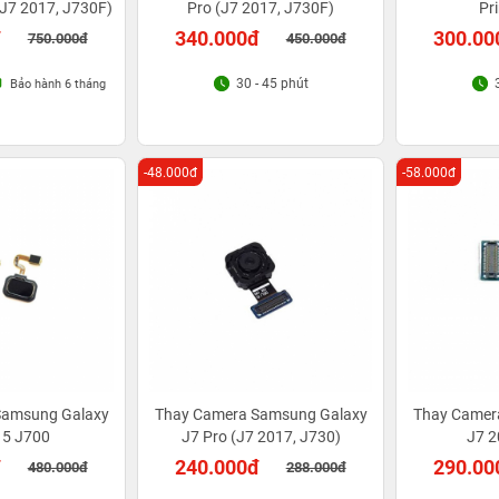
(J7 2017, J730F)
Pro (J7 2017, J730F)
Pr
đ
340.000đ
300.00
750.000đ
450.000đ
30 - 45 phút
Bảo hành 6 tháng
-48.000đ
-58.000đ
 Samsung Galaxy
Thay Camera Samsung Galaxy
Thay Camer
15 J700
J7 Pro (J7 2017, J730)
J7 2
đ
240.000đ
290.00
480.000đ
288.000đ