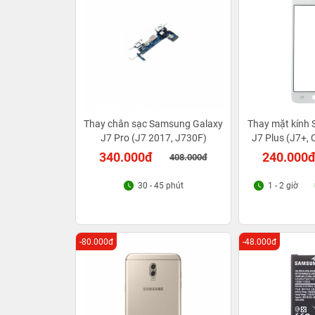
Thay chân sạc Samsung Galaxy
Thay mặt kính
J7 Pro (J7 2017, J730F)
J7 Plus (J7+,
340.000đ
240.000
408.000đ
30 - 45 phút
1 - 2 giờ
-80.000đ
-48.000đ