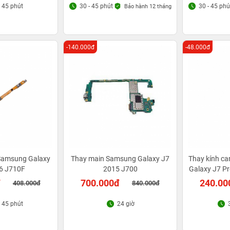
- 45 phút
30 - 45 phút
30 - 45 phú
Bảo hành 12 tháng
-140.000đ
-48.000đ
 Samsung Galaxy
Thay main Samsung Galaxy J7
Thay kính c
6 J710F
2015 J700
Galaxy J7 Pr
đ
700.000đ
240.00
408.000đ
840.000đ
- 45 phút
24 giờ