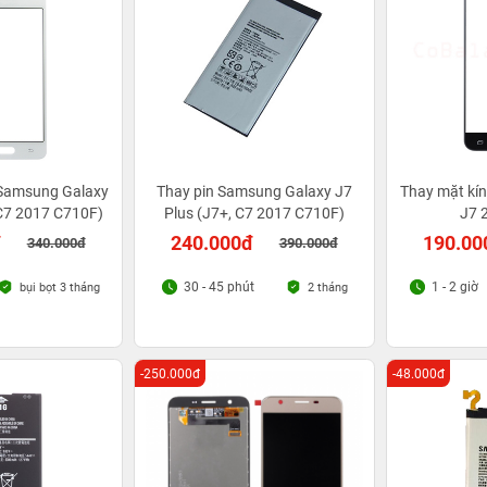
 Samsung Galaxy
Thay pin Samsung Galaxy J7
Thay mặt kí
 C7 2017 C710F)
Plus (J7+, C7 2017 C710F)
J7 
đ
240.000đ
190.00
340.000đ
390.000đ
30 - 45 phút
1 - 2 giờ
bụi bọt 3 tháng
2 tháng
-250.000đ
-48.000đ