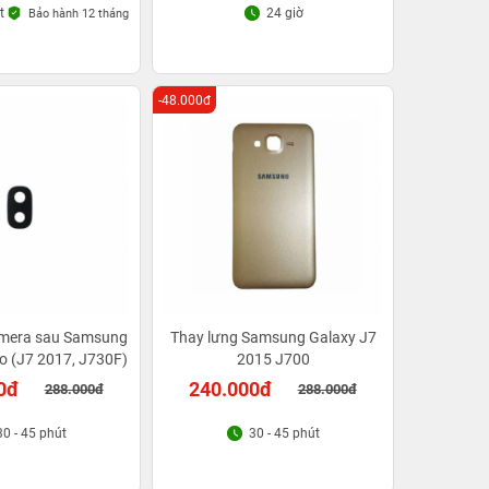
t
24 giờ
Bảo hành 12 tháng
-48.000đ
amera sau Samsung
Thay lưng Samsung Galaxy J7
o (J7 2017, J730F)
2015 J700
0đ
240.000đ
288.000đ
288.000đ
30 - 45 phút
30 - 45 phút