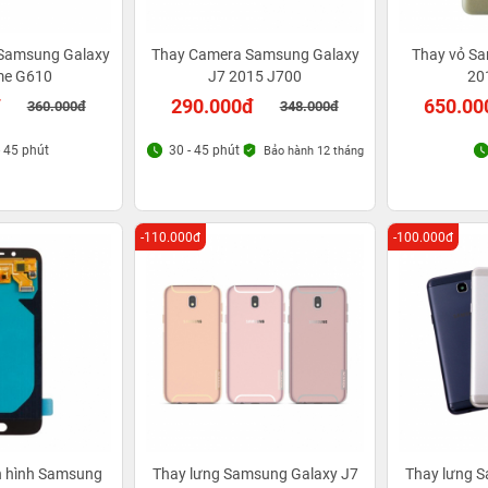
 Samsung Galaxy
Thay Camera Samsung Galaxy
Thay vỏ S
me G610
J7 2015 J700
20
đ
290.000đ
650.00
360.000đ
348.000đ
- 45 phút
30 - 45 phút
Bảo hành 12 tháng
-110.000đ
-100.000đ
n hình Samsung
Thay lưng Samsung Galaxy J7
Thay lưng 