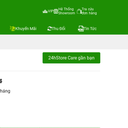
Hệ Thống
Tra cứu
VIP
Showroom
đơn hàng
Khuyến Mãi
Thu Đổi
Tin Tức
24hStore Care gần bạn
đ
tháng