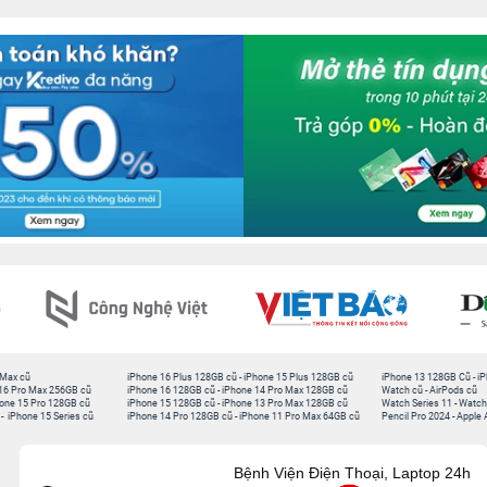
 Max cũ
iPhone 16 Plus 128GB cũ
-
iPhone 15 Plus 128GB cũ
iPhone 13 128GB Cũ
-
iP
16 Pro Max 256GB cũ
iPhone 16 128GB cũ
-
iPhone 14 Pro Max 128GB cũ
Watch cũ
-
AirPods cũ
one 15 Pro 128GB cũ
iPhone 15 128GB cũ
-
iPhone 13 Pro Max 128GB cũ
Watch Series 11
-
Watch
-
iPhone 15 Series cũ
iPhone 14 Pro 128GB cũ
-
iPhone 11 Pro Max 64GB cũ
Pencil Pro 2024
-
Apple 
Bệnh Viện Điện Thoại, Laptop 24h