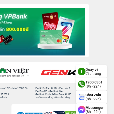
Quay về
đầu trang
1900 0351
(8h - 22h)
hone 12 Pro Max 128GB Cũ
iPad A16
-
iPad Air M4
-
iPad mini 7
iPad Pro M5
-
MacBook Neo
Chat Zalo
 SE 2025
MacBook Pro M5
-
MacBook Air M5
AirPods
Loa Sounarc
-
Phụ kiện chính hãng
(8h - 22h)
Messenger
(8h - 22h)