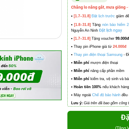
Chẳng lo nắng gắt, mưa giông -
•
[1.7–31.8]
Đặt lịch trước
giảm đ
•
[1.8–31.8]
Tặng
nón bảo hiểm 2
Đặt lịch ngay
Nguyễn An Ninh
•
[1.7–31.8]
Tặng voucher
99.000đ
•
Thay pin iPhone giá từ
24.000đ
•
Thay pin điện thoại Samsung
- Đ
• Miễn phí
mượn điện thoại
• Miễn phí
nâng cấp phần mềm
•
Miễn phí
kiểm tra, vệ sinh và báo 
• Hoàn tiền 100%
nếu khách hàng 
•
Máy ngoài
Chế độ bảo hành
đều 
Lưu ý:
Giá trên đã bao gồm công t
Đặ
(Tặng 