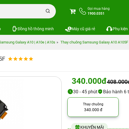
Gọi mua hàng
1900.0351
p
Đồng hồ thông minh
Máy cũ giá rẻ
Phụ kiện
Samsung Galaxy A10 | A10e | A10s
Thay chuông Samsung Galaxy A10 A105F
5F
340.000đ
408.000
30 - 45 phút
Bảo hành 6 
Thay chuông
340.000 đ
KHUYẾN MÃI