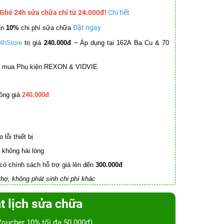
 Ghé 24h sửa chữa chỉ từ 24.000đ!
Chi tiết
Đặt ngay
ến
10%
chi phí sửa chữa
–
4hStore
trị giá
240.000đ
Áp dụng tại 162A Ba Cu & 70
mua Phụ kiện REXON & VIDVIE
ồng giá
240.000đ
lỗi thiết bị
không hài lòng
có chính sách hỗ trợ giá lên đến
300.000đ
hợ, không phát sinh chi phí khác
t lịch sửa chữa
Voucher 10% tối đa 50.000đ)