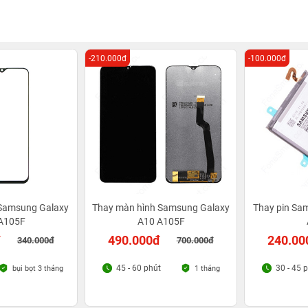
-210.000đ
-100.000đ
 Samsung Galaxy
Thay màn hình Samsung Galaxy
Thay pin Sa
A105F
A10 A105F
đ
490.000đ
240.00
340.000đ
700.000đ
45 - 60 phút
30 - 45 
bụi bọt 3 tháng
1 tháng