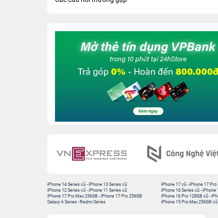
iPhone 14 Series cũ
-
iPhone 13 Series cũ
iPhone 17 cũ
-
iPhone 17 Pro
iPhone 12 Series cũ
-
iPhone 11 Series cũ
iPhone 16 Series cũ
-
iPhone 
iPhone 17 Pro Max 256GB
-
iPhone 17 Pro 256GB
iPhone 16 Pro 128GB cũ
-
iPh
Galaxy A Series
-
Redmi Series
iPhone 15 Pro Max 256GB cũ