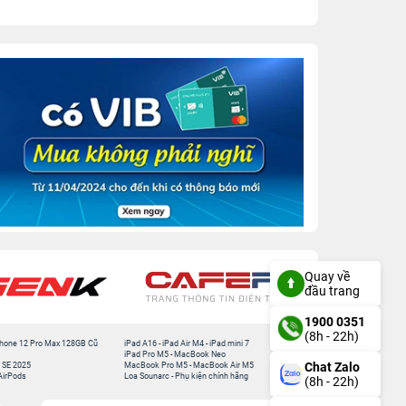
Quay về
đầu trang
1900 0351
(8h - 22h)
hone 12 Pro Max 128GB Cũ
iPad A16
-
iPad Air M4
-
iPad mini 7
iPad Pro M5
-
MacBook Neo
Chat Zalo
 SE 2025
MacBook Pro M5
-
MacBook Air M5
AirPods
Loa Sounarc
-
Phụ kiện chính hãng
(8h - 22h)