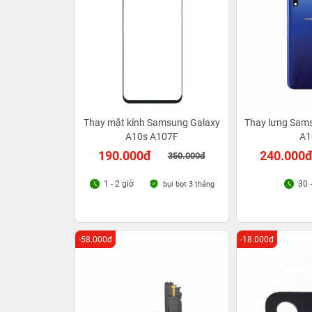
Thay mặt kính Samsung Galaxy
Thay lưng Sam
A10s A107F
A1
190.000đ
240.000
350.000đ
1 - 2 giờ
30 
bụi bọt 3 tháng
-58.000đ
-18.000đ