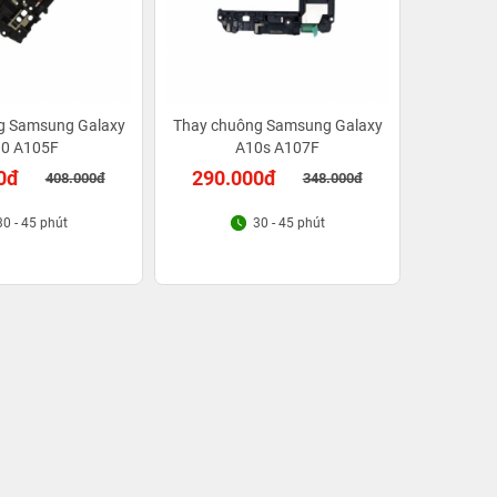
g Samsung Galaxy
Thay chuông Samsung Galaxy
0 A105F
A10s A107F
0đ
290.000đ
408.000đ
348.000đ
30 - 45 phút
30 - 45 phút