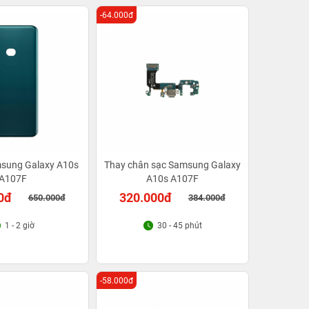
-64.000đ
msung Galaxy A10s
Thay chân sạc Samsung Galaxy
A107F
A10s A107F
0đ
320.000đ
650.000đ
384.000đ
1 - 2 giờ
30 - 45 phút
-58.000đ