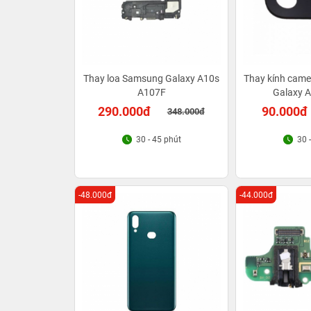
Thay loa Samsung Galaxy A10s
Thay kính cam
A107F
Galaxy 
290.000đ
90.000đ
348.000đ
30 - 45 phút
30 
-48.000đ
-44.000đ