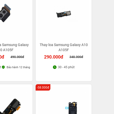
a Samsung Galaxy
Thay loa Samsung Galaxy A10
0 A105F
A105F
0đ
290.000đ
490.000đ
348.000đ
t
30 - 45 phút
Bảo hành 12 tháng
-58.000đ