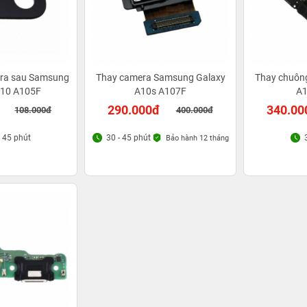
era sau Samsung
Thay camera Samsung Galaxy
Thay chuôn
A10 A105F
A10s A107F
A1
290.000đ
340.00
108.000đ
400.000đ
- 45 phút
30 - 45 phút
Bảo hành 12 tháng