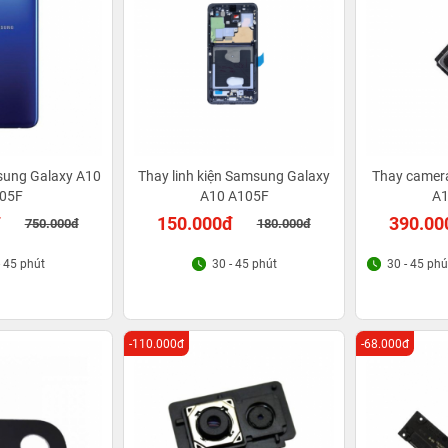
sung Galaxy A10
Thay linh kiện Samsung Galaxy
Thay camer
05F
A10 A105F
A1
đ
150.000đ
390.00
750.000đ
180.000đ
- 45 phút
30 - 45 phút
30 - 45 phú
-110.000đ
-68.000đ