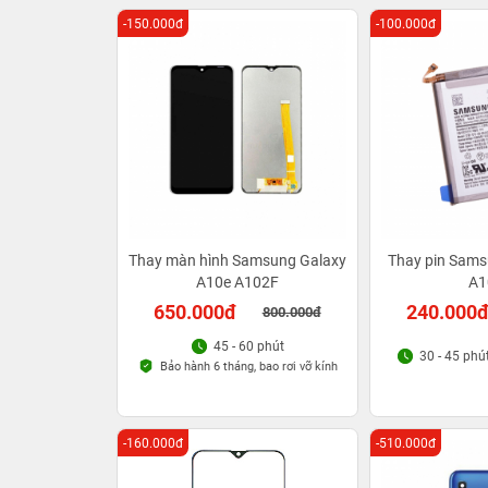
-150.000đ
-100.000đ
Thay màn hình Samsung Galaxy
Thay pin Sams
A10e A102F
A1
650.000đ
240.000
800.000đ
45 - 60 phút
30 - 45 phú
Bảo hành 6 tháng, bao rơi vỡ kính
-160.000đ
-510.000đ