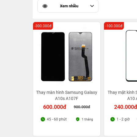
Xem nhiều
-300.000đ
-100.000đ
Thay màn hình Samsung Galaxy
Thay mặt kính
A10s A107F
A10 
600.000đ
240.000
900.000đ
45 - 60 phút
1 - 2 giờ
1 tháng