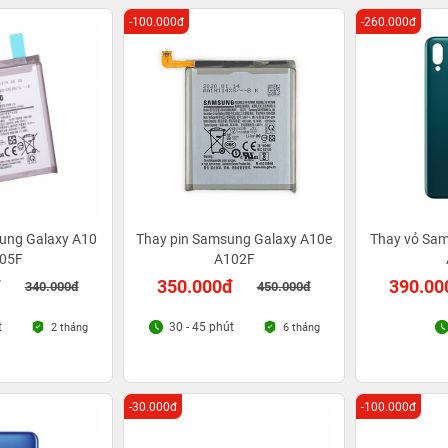
-100.000đ
-260.000đ
ung Galaxy A10
Thay pin Samsung Galaxy A10e
Thay vỏ Sa
05F
A102F
đ
350.000đ
390.00
340.000đ
450.000đ
t
30 - 45 phút
2 tháng
6 tháng
-30.000đ
-100.000đ