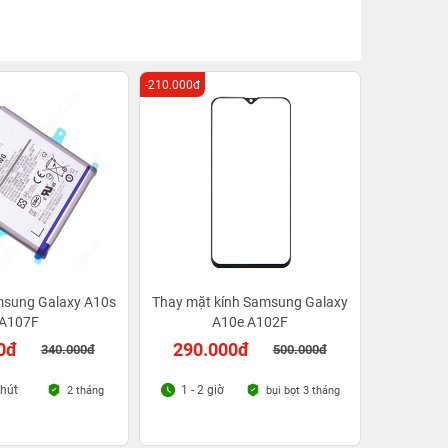
-210.000đ
msung Galaxy A10s
Thay mặt kính Samsung Galaxy
A107F
A10e A102F
0đ
290.000đ
340.000đ
500.000đ
phút
1 - 2 giờ
2 tháng
bụi bọt 3 tháng