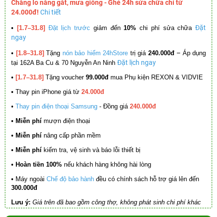
Chẳng lo nắng gắt, mưa giông - Ghé 24h sửa chữa chỉ từ
24.000đ!
Chi tiết
Đặt
•
[1.7–31.8]
Đặt lịch trước
giảm đến
10%
chi phí sửa chữa
ngay
–
•
[1.8–31.8]
Tặng
nón bảo hiểm 24hStore
trị giá
240.000đ
Áp dụng
Đặt lịch ngay
tại 162A Ba Cu & 70 Nguyễn An Ninh
•
[1.7–31.8]
Tặng voucher
99.000đ
mua Phụ kiện REXON & VIDVIE
•
Thay pin iPhone giá từ
24.000đ
•
Thay pin điện thoại Samsung
- Đồng giá
240.000đ
• Miễn phí
mượn điện thoại
• Miễn phí
nâng cấp phần mềm
•
Miễn phí
kiểm tra, vệ sinh và báo lỗi thiết bị
• Hoàn tiền 100%
nếu khách hàng không hài lòng
•
Máy ngoài
Chế độ bảo hành
đều có chính sách hỗ trợ giá lên đến
300.000đ
Lưu ý:
Giá trên đã bao gồm công thợ, không phát sinh chi phí khác