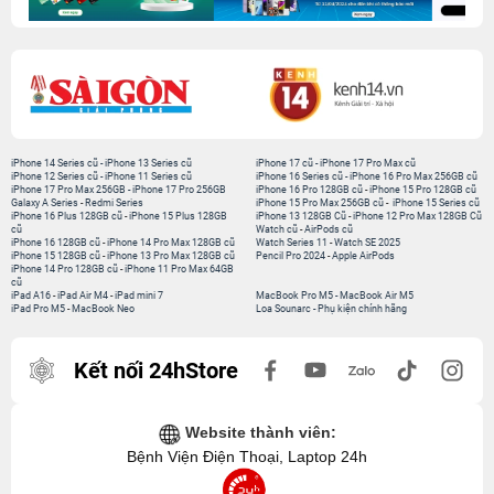
iPhone 14 Series cũ
-
iPhone 13 Series cũ
iPhone 17 cũ
-
iPhone 17 Pro Max cũ
iPhone 12 Series cũ
-
iPhone 11 Series cũ
iPhone 16 Series cũ
-
iPhone 16 Pro Max 256GB cũ
iPhone 17 Pro Max 256GB
-
iPhone 17 Pro 256GB
iPhone 16 Pro 128GB cũ
-
iPhone 15 Pro 128GB cũ
Galaxy A Series
-
Redmi Series
iPhone 15 Pro Max 256GB cũ
-
iPhone 15 Series cũ
iPhone 16 Plus 128GB cũ
-
iPhone 15 Plus 128GB
iPhone 13 128GB Cũ
-
iPhone 12 Pro Max 128GB Cũ
cũ
Watch cũ
-
AirPods cũ
iPhone 16 128GB cũ
-
iPhone 14 Pro Max 128GB cũ
Watch Series 11
-
Watch SE 2025
iPhone 15 128GB cũ
-
iPhone 13 Pro Max 128GB cũ
Pencil Pro 2024
-
Apple AirPods
iPhone 14 Pro 128GB cũ
-
iPhone 11 Pro Max 64GB
cũ
iPad A16
-
iPad Air M4
-
iPad mini 7
MacBook Pro M5
-
MacBook Air M5
iPad Pro M5
-
MacBook Neo
Loa Sounarc
-
Phụ kiện chính hãng
Kết nối 24hStore
Website thành viên:
Bệnh Viện Điện Thoại, Laptop 24h