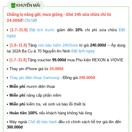
KHUYẾN MÃI
Chẳng lo nắng gắt, mưa giông - Ghé 24h sửa chữa chỉ từ
24.000đ!
Chi tiết
Đặt
•
[1.7–31.8]
Đặt lịch trước
giảm đến
10%
chi phí sửa chữa
ngay
–
•
[1.8–31.8]
Tặng
nón bảo hiểm 24hStore
trị giá
240.000đ
Áp dụng
Đặt lịch ngay
tại 162A Ba Cu & 70 Nguyễn An Ninh
•
[1.7–31.8]
Tặng voucher
99.000đ
mua Phụ kiện REXON & VIDVIE
•
Thay pin iPhone giá từ
24.000đ
•
Thay pin điện thoại Samsung
- Đồng giá
240.000đ
• Miễn phí
mượn điện thoại
• Miễn phí
nâng cấp phần mềm
•
Miễn phí
kiểm tra, vệ sinh và báo lỗi thiết bị
• Hoàn tiền 100%
nếu khách hàng không hài lòng
•
Máy ngoài
Chế độ bảo hành
đều có chính sách hỗ trợ giá lên đến
300.000đ