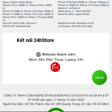
Galaxy A Series
-
Redmi Series
iPhone 15 Pro Max 256GB cũ
-
iPhone 15 Series cũ
iPhone 16 Plus 128GB cũ
-
iPhone 15 Plus 128GB
iPhone 13 128GB Cũ
-
iPhone 12 Pro Max 128GB Cũ
cũ
Watch cũ
-
AirPods cũ
iPhone 16 128GB cũ
-
iPhone 14 Pro Max 128GB cũ
Watch Series 11
-
Watch SE 2025
iPhone 15 128GB cũ
-
iPhone 13 Pro Max 128GB cũ
Pencil Pro 2024
-
Apple AirPods
iPhone 14 Pro 128GB cũ
-
iPhone 11 Pro Max 64GB
cũ
iPad A16
-
iPad Air M4
-
iPad mini 7
MacBook Pro M5
-
MacBook Air M5
iPad Pro M5
-
MacBook Neo
Loa Sounarc
-
Phụ kiện chính hãng
Kết nối 24hStore
Website thành viên:
Bệnh Viện Điện Thoại, Laptop 24h
Liên hệ
CÔNG TY TNHH CÔNG NGHỆ ISTAR GCNDKHKD: 0316635415 do Sở KH & ĐT
TP. HCM cấp ngày 11 tháng 12 năm 2020.
Người Đại Diện: Hồ Tác Thành. Địa chỉ: 389 Quang Trung, Gò Vấp, Hồ Chí Minh.