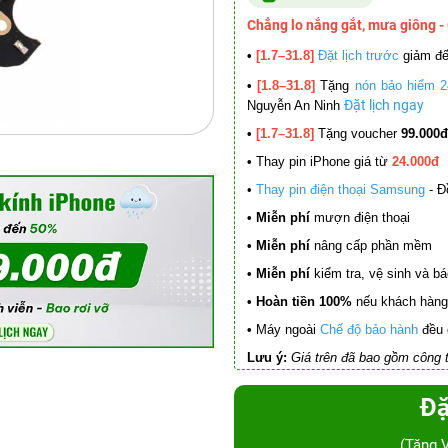
Chẳng lo nắng gắt, mưa giông -
•
[1.7–31.8]
Đặt lịch trước
giảm đ
•
[1.8–31.8]
Tặng
nón bảo hiểm 2
Đặt lịch ngay
Nguyễn An Ninh
•
[1.7–31.8]
Tặng voucher
99.000đ
•
Thay pin iPhone giá từ
24.000đ
•
Thay pin điện thoại Samsung
- Đ
• Miễn phí
mượn điện thoại
• Miễn phí
nâng cấp phần mềm
•
Miễn phí
kiểm tra, vệ sinh và báo 
• Hoàn tiền 100%
nếu khách hàng 
•
Máy ngoài
Chế độ bảo hành
đều 
Lưu ý:
Giá trên đã bao gồm công t
Đặ
(Tặng 