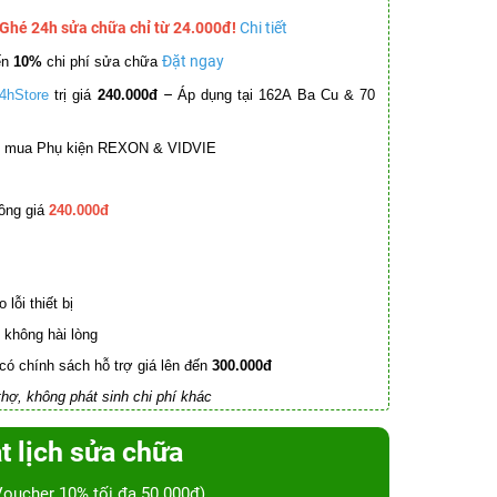
 Ghé 24h sửa chữa chỉ từ 24.000đ!
Chi tiết
Đặt ngay
ến
10%
chi phí sửa chữa
–
4hStore
trị giá
240.000đ
Áp dụng tại 162A Ba Cu & 70
mua Phụ kiện REXON & VIDVIE
ồng giá
240.000đ
lỗi thiết bị
không hài lòng
có chính sách hỗ trợ giá lên đến
300.000đ
hợ, không phát sinh chi phí khác
t lịch sửa chữa
Voucher 10% tối đa 50.000đ)