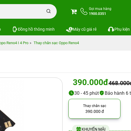
Gọi mua hàng
1900.0351
p
Đồng hồ thông minh
Máy cũ giá rẻ
Phụ kiện
ppo Reno4 I 4 Pro
Thay chân sạc Oppo Reno4
390.000đ
468.000
30 - 45 phút
Bảo hành 6 
Thay chân sạc
390.000 đ
KHUYẾN MÃI