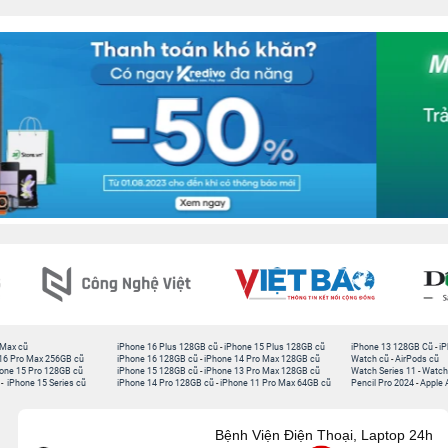
 Max cũ
iPhone 16 Plus 128GB cũ
-
iPhone 15 Plus 128GB cũ
iPhone 13 128GB Cũ
-
iP
16 Pro Max 256GB cũ
iPhone 16 128GB cũ
-
iPhone 14 Pro Max 128GB cũ
Watch cũ
-
AirPods cũ
one 15 Pro 128GB cũ
iPhone 15 128GB cũ
-
iPhone 13 Pro Max 128GB cũ
Watch Series 11
-
Watch
-
iPhone 15 Series cũ
iPhone 14 Pro 128GB cũ
-
iPhone 11 Pro Max 64GB cũ
Pencil Pro 2024
-
Apple 
Bệnh Viện Điện Thoại, Laptop 24h