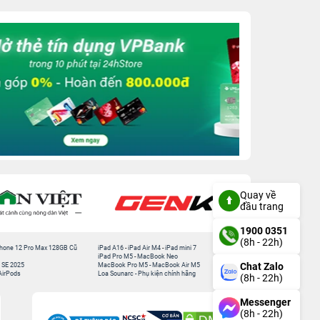
Quay về
đầu trang
1900 0351
(8h - 22h)
hone 12 Pro Max 128GB Cũ
iPad A16
-
iPad Air M4
-
iPad mini 7
iPad Pro M5
-
MacBook Neo
Chat Zalo
 SE 2025
MacBook Pro M5
-
MacBook Air M5
AirPods
Loa Sounarc
-
Phụ kiện chính hãng
(8h - 22h)
Messenger
(8h - 22h)