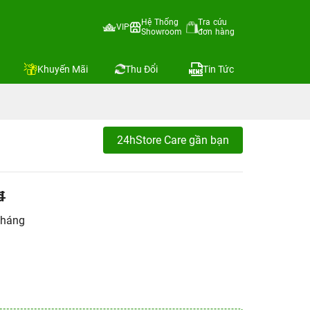
Hệ Thống
Tra cứu
VIP
Showroom
đơn hàng
Khuyến Mãi
Thu Đổi
Tin Tức
24hStore Care gần bạn
đ
tháng