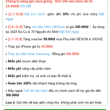
Chẳng lo nắng gắt, mưa giông - Ghé 24h sửa chữa chỉ từ
24.000đ!
Chi tiết
Đặt
•
[1.7–31.8]
Đặt lịch trước
giảm đến
10%
chi phí sửa chữa
ngay
–
•
[1.8–31.8]
Tặng
nón bảo hiểm 24hStore
trị giá
240.000đ
Áp dụng
Đặt lịch ngay
tại 162A Ba Cu & 70 Nguyễn An Ninh
•
[1.7–31.8]
Tặng voucher
99.000đ
mua Phụ kiện REXON & VIDVIE
•
Thay pin iPhone giá từ
24.000đ
•
Thay pin điện thoại Samsung
- Đồng giá
240.000đ
• Miễn phí
mượn điện thoại
• Miễn phí
nâng cấp phần mềm
•
Miễn phí
kiểm tra, vệ sinh và báo lỗi thiết bị
• Hoàn tiền 100%
nếu khách hàng không hài lòng
•
Máy ngoài
Chế độ bảo hành
đều có chính sách hỗ trợ giá lên đến
300.000đ
Lưu ý:
Giá trên đã bao gồm công thợ, không phát sinh chi phí khác