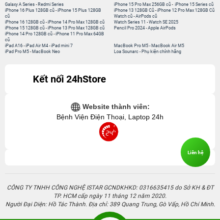
Galaxy A Series
-
Redmi Series
iPhone 15 Pro Max 256GB cũ
-
iPhone 15 Series cũ
iPhone 16 Plus 128GB cũ
-
iPhone 15 Plus 128GB
iPhone 13 128GB Cũ
-
iPhone 12 Pro Max 128GB Cũ
cũ
Watch cũ
-
AirPods cũ
iPhone 16 128GB cũ
-
iPhone 14 Pro Max 128GB cũ
Watch Series 11
-
Watch SE 2025
iPhone 15 128GB cũ
-
iPhone 13 Pro Max 128GB cũ
Pencil Pro 2024
-
Apple AirPods
iPhone 14 Pro 128GB cũ
-
iPhone 11 Pro Max 64GB
cũ
iPad A16
-
iPad Air M4
-
iPad mini 7
MacBook Pro M5
-
MacBook Air M5
iPad Pro M5
-
MacBook Neo
Loa Sounarc
-
Phụ kiện chính hãng
Kết nối 24hStore
Website thành viên:
Bệnh Viện Điện Thoại, Laptop 24h
Liên hệ
CÔNG TY TNHH CÔNG NGHỆ ISTAR GCNDKHKD: 0316635415 do Sở KH & ĐT
TP. HCM cấp ngày 11 tháng 12 năm 2020.
Người Đại Diện: Hồ Tác Thành. Địa chỉ: 389 Quang Trung, Gò Vấp, Hồ Chí Minh.