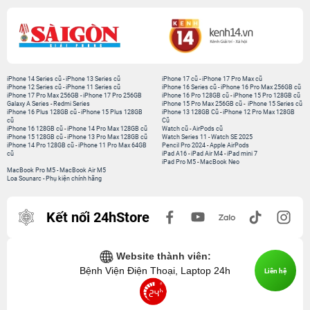
iPhone 14 Series cũ
-
iPhone 13 Series cũ
iPhone 17 cũ
-
iPhone 17 Pro Max cũ
iPhone 12 Series cũ
-
iPhone 11 Series cũ
iPhone 16 Series cũ
-
iPhone 16 Pro Max 256GB cũ
iPhone 17 Pro Max 256GB
-
iPhone 17 Pro 256GB
iPhone 16 Pro 128GB cũ
-
iPhone 15 Pro 128GB cũ
Galaxy A Series
-
Redmi Series
iPhone 15 Pro Max 256GB cũ
-
iPhone 15 Series cũ
iPhone 16 Plus 128GB cũ
-
iPhone 15 Plus 128GB
iPhone 13 128GB Cũ
-
iPhone 12 Pro Max 128GB
cũ
Cũ
iPhone 16 128GB cũ
-
iPhone 14 Pro Max 128GB cũ
Watch cũ
-
AirPods cũ
iPhone 15 128GB cũ
-
iPhone 13 Pro Max 128GB cũ
Watch Series 11
-
Watch SE 2025
iPhone 14 Pro 128GB cũ
-
iPhone 11 Pro Max 64GB
Pencil Pro 2024
-
Apple AirPods
cũ
iPad A16
-
iPad Air M4
-
iPad mini 7
iPad Pro M5
-
MacBook Neo
MacBook Pro M5
-
MacBook Air M5
Loa Sounarc
-
Phụ kiện chính hãng
Kết nối 24hStore
Website thành viên:
Bệnh Viện Điện Thoại, Laptop 24h
Liên hệ