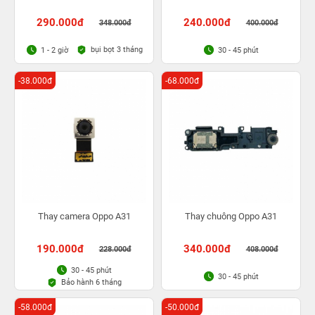
290.000đ
240.000đ
348.000đ
400.000đ
bụi bọt 3 tháng
1 - 2 giờ
30 - 45 phút
-38.000đ
-68.000đ
Thay camera Oppo A31
Thay chuông Oppo A31
190.000đ
340.000đ
228.000đ
408.000đ
30 - 45 phút
30 - 45 phút
Bảo hành 6 tháng
-58.000đ
-50.000đ