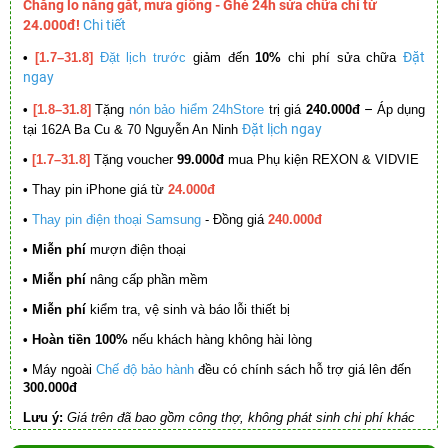
Chẳng lo nắng gắt, mưa giông - Ghé 24h sửa chữa chỉ từ
24.000đ!
Chi tiết
Đặt
•
[1.7–31.8]
Đặt lịch trước
giảm đến
10%
chi phí sửa chữa
ngay
–
•
[1.8–31.8]
Tặng
nón bảo hiểm 24hStore
trị giá
240.000đ
Áp dụng
Đặt lịch ngay
tại 162A Ba Cu & 70 Nguyễn An Ninh
•
[1.7–31.8]
Tặng voucher
99.000đ
mua Phụ kiện REXON & VIDVIE
•
Thay pin iPhone giá từ
24.000đ
•
Thay pin điện thoại Samsung
- Đồng giá
240.000đ
• Miễn phí
mượn điện thoại
• Miễn phí
nâng cấp phần mềm
•
Miễn phí
kiểm tra, vệ sinh và báo lỗi thiết bị
• Hoàn tiền 100%
nếu khách hàng không hài lòng
•
Máy ngoài
Chế độ bảo hành
đều có chính sách hỗ trợ giá lên đến
300.000đ
Lưu ý:
Giá trên đã bao gồm công thợ, không phát sinh chi phí khác