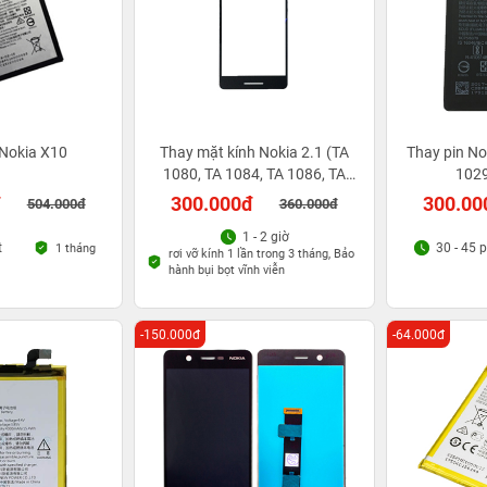
 Nokia X10
Thay mặt kính Nokia 2.1 (TA
Thay pin No
1080, TA 1084, TA 1086, TA
1029
1091, TA 1093)
đ
300.000đ
300.00
504.000đ
360.000đ
1 - 2 giờ
t
30 - 45 
1 tháng
rơi vỡ kính 1 lần trong 3 tháng, Bảo
hành bụi bọt vĩnh viễn
-150.000đ
-64.000đ