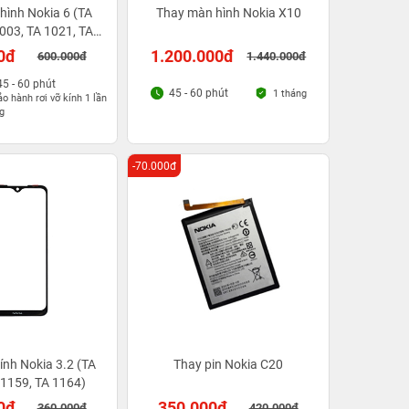
hình Nokia 6 (TA
Thay màn hình Nokia X10
003, TA 1021, TA
 1033, TA 1039)
0đ
1.200.000đ
600.000đ
1.440.000đ
45 - 60 phút
45 - 60 phút
1 tháng
o hành rơi vỡ kính 1 lần
g
-70.000đ
ính Nokia 3.2 (TA
Thay pin Nokia C20
 1159, TA 1164)
0đ
350.000đ
360.000đ
420.000đ