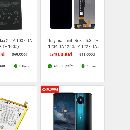
kia 2 (TA 1007, TA
Thay màn hình Nokia 5.3 (TA
, TA 1035)
1234, TA 1223, TA 1227, TA
1229)
0đ
540.000đ
360.000đ
648.000đ
phút
45 - 60 phút
3 tháng
1 tháng
-240.000đ