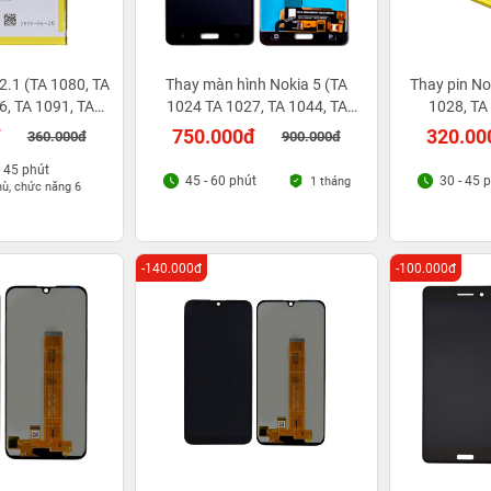
2.1 (TA 1080, TA
Thay màn hình Nokia 5 (TA
Thay pin No
6, TA 1091, TA
1024 TA 1027, TA 1044, TA
1028, TA
93)
1053)
đ
750.000đ
320.00
360.000đ
900.000đ
- 45 phút
45 - 60 phút
30 - 45 
1 tháng
hù, chức năng 6
-140.000đ
-100.000đ