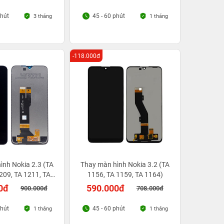
phút
45 - 60 phút
3 tháng
1 tháng
-118.000đ
ình Nokia 2.3 (TA
Thay màn hình Nokia 3.2 (TA
209, TA 1211, TA
1156, TA 1159, TA 1164)
1214)
0đ
590.000đ
900.000đ
708.000đ
phút
45 - 60 phút
1 tháng
1 tháng