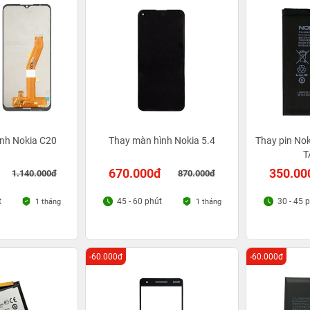
nh Nokia C20
Thay màn hình Nokia 5.4
Thay pin Nok
T
670.000đ
350.00
1.140.000đ
870.000đ
t
45 - 60 phút
30 - 45 
1 tháng
1 tháng
-60.000đ
-60.000đ