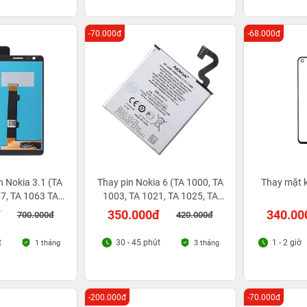
-70.000đ
-68.000đ
 Nokia 3.1 (TA
Thay pin Nokia 6 (TA 1000, TA
Thay mặt k
7, TA 1063 TA
1003, TA 1021, TA 1025, TA
TA 1074)
1033, TA 1039)
đ
350.000đ
340.00
700.000đ
420.000đ
t
30 - 45 phút
1 - 2 giờ
1 tháng
3 tháng
-200.000đ
-70.000đ