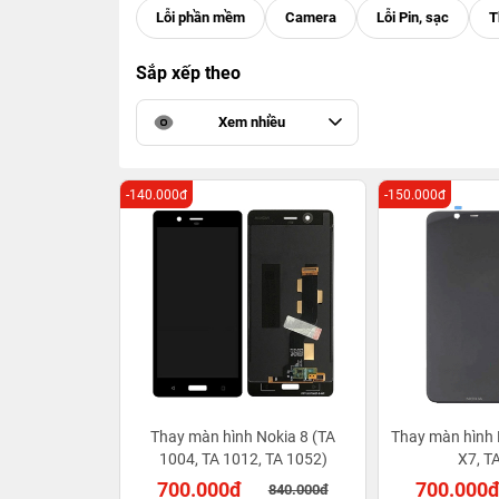
Sắp xếp theo
Xem nhiều
-140.000đ
-150.000đ
Thay màn hình Nokia 8 (TA
Thay màn hình 
1004, TA 1012, TA 1052)
X7, T
700.000đ
700.000
840.000đ