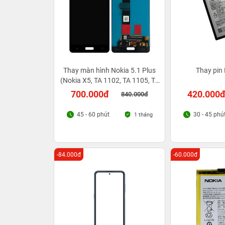
Thay màn hình Nokia 5.1 Plus
Thay pin
(Nokia X5, TA 1102, TA 1105, TA
1120)
700.000đ
420.000
840.000đ
45 - 60 phút
30 - 45 phú
1 tháng
-84.000đ
-60.000đ