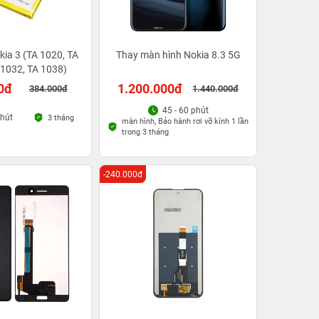
kia 3 (TA 1020, TA
Thay màn hình Nokia 8.3 5G
 1032, TA 1038)
0đ
1.200.000đ
384.000đ
1.440.000đ
45 - 60 phút
phút
3 tháng
màn hình, Bảo hành rơi vỡ kính 1 lần
trong 3 tháng
-240.000đ