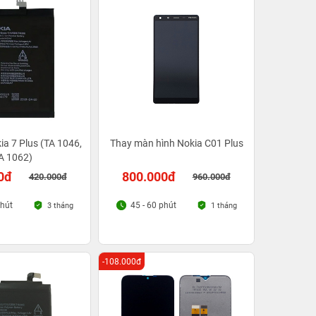
ia 7 Plus (TA 1046,
Thay màn hình Nokia C01 Plus
A 1062)
0đ
800.000đ
420.000đ
960.000đ
phút
45 - 60 phút
3 tháng
1 tháng
-108.000đ