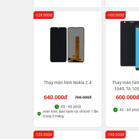
-128.000đ
-100.000đ
Thay màn hình Nokia 2.4
Thay màn hình
1049, TA 105
1070, 
640.000đ
600.000
768.000đ
45 - 60 phút
45 - 60 phú
màn hình, Bảo hành rơi vỡ kính 1 lần
trong 3 tháng
-120.000đ
-190.000đ