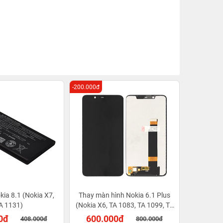
-200.000đ
kia 8.1 (Nokia X7,
Thay màn hình Nokia 6.1 Plus
A 1131)
(Nokia X6, TA 1083, TA 1099, TA
1103)
0đ
600.000đ
408.000đ
800.000đ