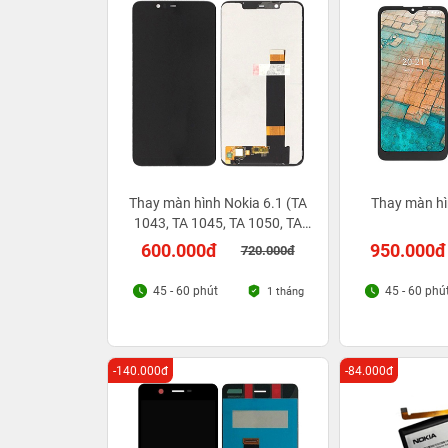
Thay màn hình Nokia 6.1 (TA
Thay màn hì
1043, TA 1045, TA 1050, TA
1054, TA 1068)
600.000đ
950.000đ
720.000đ
45 - 60 phút
45 - 60 phú
1 tháng
-140.000đ
-84.000đ