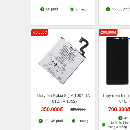
60 phút
45 - 60 phú
2 tháng
-70.000đ
-200.000đ
Thay pin Nokia 8 (TA 1004, TA
Thay màn hình 
1012, TA 1052)
1046, 
350.000đ
700.000
420.000đ
45 
30 - 45 phút
3 tháng
màn hình, Bảo h
trong 3 tháng