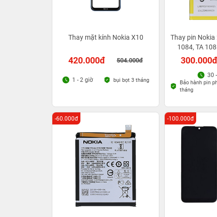
Thay mặt kính Nokia X10
Thay pin Nokia 
1084, TA 108
10
420.000đ
300.000
504.000đ
30 
1 - 2 giờ
bụi bọt 3 tháng
Bảo hành pin p
tháng
-60.000đ
-100.000đ