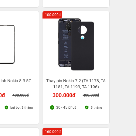
-100.000đ
ính Nokia 8.3 5G
Thay pin Nokia 7.2 (TA 1178, TA
1181, TA 1193, TA 1196)
0đ
300.000đ
408.000đ
400.000đ
30 - 45 phút
bụi bọt 3 tháng
3 tháng
-160.000đ