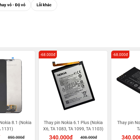
-68.000đ
-68.000đ
Nokia 8.1 (Nokia
Thay pin Nokia 6.1 Plus (Nokia
Thay pin No
A 1131)
X6, TA 1083, TA 1099, TA 1103)
T
đ
340.000đ
340.00
850.000đ
408.000đ