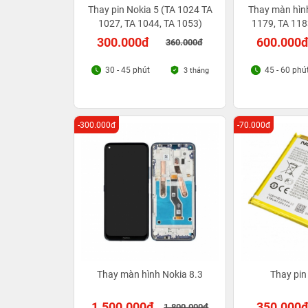
Thay pin Nokia 5 (TA 1024 TA
Thay màn hình
1027, TA 1044, TA 1053)
1179, TA 118
11
300.000đ
600.000
360.000đ
30 - 45 phút
45 - 60 phú
3 tháng
-300.000đ
-70.000đ
Thay màn hình Nokia 8.3
Thay pin
1.500.000đ
350.000
1.800.000đ