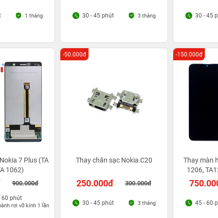
t
30 - 45 phút
30 - 45 
1 tháng
3 tháng
-50.000đ
-150.000đ
Nokia 7 Plus (TA
Thay chân sạc Nokia C20
Thay màn h
TA 1062)
1206, TA1
đ
250.000đ
750.00
900.000đ
300.000đ
- 60 phút
30 - 45 phút
45 - 60 
3 tháng
ành rơi vỡ kính 1 lần