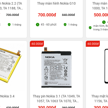
 Nokia 2.2 (TA
Thay màn hình Nokia G10
Thay màn 
3, TA 1188, TA
1000, TA 1
91)
1025, TA
đ
700.000đ
500.00
700.000đ
840.000đ
t
45 - 60 phút
1 tháng
1 tháng
màn hình, Bả
trong 3 thán
-60.000đ
-60.000đ
 Nokia 3.4
Thay pin Nokia 3.1 (TA 1049, TA
Thay mặt k
1057, TA 1063 TA 1070, TA
1156, TA
1074)
đ
300.000đ
300.00
420.000đ
360.000đ