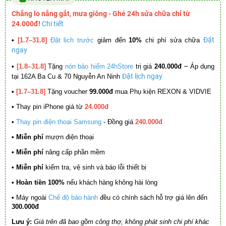
Chẳng lo nắng gắt, mưa giông - Ghé 24h sửa chữa chỉ từ
24.000đ!
Chi tiết
Đặt
•
[1.7–31.8]
Đặt lịch trước
giảm đến
10%
chi phí sửa chữa
ngay
–
•
[1.8–31.8]
Tặng
nón bảo hiểm 24hStore
trị giá
240.000đ
Áp dụng
Đặt lịch ngay
tại 162A Ba Cu & 70 Nguyễn An Ninh
•
[1.7–31.8]
Tặng voucher
99.000đ
mua Phụ kiện REXON & VIDVIE
•
Thay pin iPhone giá từ
24.000đ
•
Thay pin điện thoại Samsung
- Đồng giá
240.000đ
• Miễn phí
mượn điện thoại
• Miễn phí
nâng cấp phần mềm
•
Miễn phí
kiểm tra, vệ sinh và báo lỗi thiết bị
• Hoàn tiền 100%
nếu khách hàng không hài lòng
•
Máy ngoài
Chế độ bảo hành
đều có chính sách hỗ trợ giá lên đến
300.000đ
Lưu ý:
Giá trên đã bao gồm công thợ, không phát sinh chi phí khác