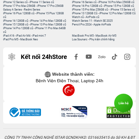
iPhone 12 Series cũ
-
iPhone 11 Series cũ
iPhone 16 Series cũ
-
iPhone 16 Pro Max 256GB cũ
iPhone 17 Pro Max 256GB
-
iPhone 17 Pro 256GB
iPhone 16 Pro 128GB cũ
-
iPhone 15 Pro 128GB cũ
Galaxy A Series
-
Redmi Series
iPhone 15 Pro Max 256GB cũ
-
iPhone 15 Series cũ
iPhone 16 Plus 128GB cũ
-
iPhone 15 Plus 128GB
iPhone 13 128GB Cũ
-
iPhone 12 Pro Max 128GB Cũ
cũ
Watch cũ
-
AirPods cũ
iPhone 16 128GB cũ
-
iPhone 14 Pro Max 128GB cũ
Watch Series 11
-
Watch SE 2025
iPhone 15 128GB cũ
-
iPhone 13 Pro Max 128GB cũ
Pencil Pro 2024
-
Apple AirPods
iPhone 14 Pro 128GB cũ
-
iPhone 11 Pro Max 64GB
cũ
iPad A16
-
iPad Air M4
-
iPad mini 7
MacBook Pro M5
-
MacBook Air M5
iPad Pro M5
-
MacBook Neo
Loa Sounarc
-
Phụ kiện chính hãng
Kết nối 24hStore
Website thành viên:
Bệnh Viện Điện Thoại, Laptop 24h
Liên hệ
CÔNG TY TNHH CÔNG NGHỆ ISTAR GCNDKHKD: 0316635415 do Sở KH & ĐT