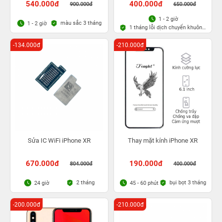
540.000đ
400.000đ
900.000đ
650.000đ
1 - 2 giờ
màu sắc 3 tháng
1 - 2 giờ
1 tháng lỗi dịch chuyển khuôn
mặt
-134.000đ
-210.000đ
Sửa IC WiFi iPhone XR
Thay mặt kính iPhone XR
670.000đ
190.000đ
804.000đ
400.000đ
2 tháng
bụi bọt 3 tháng
24 giờ
45 - 60 phút
-200.000đ
-210.000đ