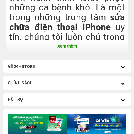
những ca bệnh khó. Là một
trong những trung tâm
sửa
chữa điện thoại iPhone
uy
tín, chúng tôi luôn chú trọng
vào chất lượng sửa chữa
Xem thêm
dành cho quý khách hàng.
Tất cả những linh kiện được
VỀ 24HSTORE
trung tâm sử dụng đều là
CHÍNH SÁCH
hàng chính hãng, có nguồn
gốc xuất xứ rõ ràng, chất
HỖ TRỢ
lượng cao.
Trung tâm chúng tôi nhận
sửa iPhone X, sửa iPhone