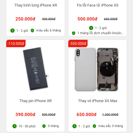
Thay kính lưng iPhone XR
Fix lỗi Face ID iPhone XS
250.000đ
500.000đ
400.000đ
650.000đ
1 - 2 giờ
màu sắc 6 tháng
1 - 2 giờ
1 tháng lỗi dịch chuyển khuôn
mặt
-110.000đ
-550.000đ
Thay pin iPhone XR
Thay vỏ iPhone XS Max
390.000đ
650.000đ
500.000đ
1.200.000đ
3 tháng
màu sắc 3 tháng
15 - 30 phút
1 - 2 giờ