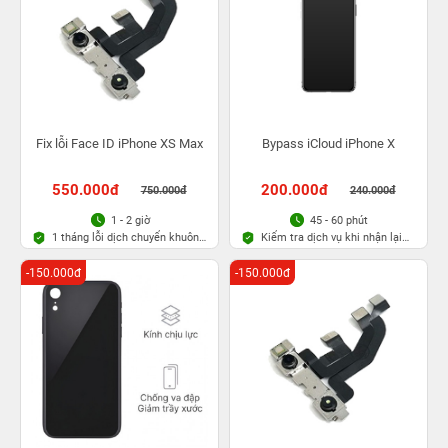
Fix lỗi Face ID iPhone XS Max
Bypass iCloud iPhone X
550.000đ
200.000đ
750.000đ
240.000đ
1 - 2 giờ
45 - 60 phút
1 tháng lỗi dịch chuyển khuôn
Kiểm tra dịch vụ khi nhận lại
mặt
máy
-150.000đ
-150.000đ