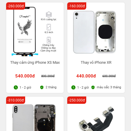
-260.000đ
-160.000đ
Thay cảm ứng iPhone XS Max
Thay vỏ iPhone XR
540.000đ
440.000đ
800.000đ
600.000đ
2 tháng
màu sắc 3 tháng
1 - 2 giờ
1 - 2 giờ
-310.000đ
-250.000đ