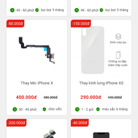
bụi bọt 3 tháng
bụi bọt 3 tháng
45 - 60 phút
45 - 60 phút
-80.000đ
-150.000đ
Thay Mic iPhone X
Thay kính lưng iPhone XS
400.000đ
290.000đ
480.000đ
440.000đ
vĩnh viễn
màu sắc 6 tháng
30 - 45 phút
1 - 2 giờ
-200.000đ
-40.000đ