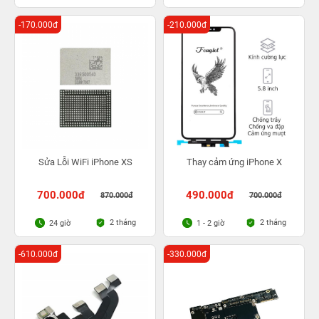
-170.000đ
-210.000đ
Sửa Lỗi WiFi iPhone XS
Thay cảm ứng iPhone X
700.000đ
490.000đ
870.000đ
700.000đ
2 tháng
2 tháng
24 giờ
1 - 2 giờ
-610.000đ
-330.000đ