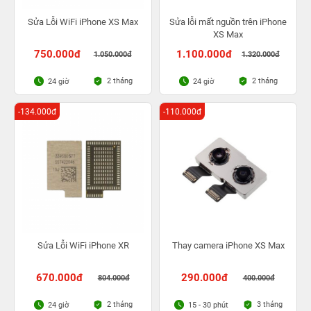
Sửa Lỗi WiFi iPhone XS Max
Sửa lỗi mất nguồn trên iPhone
XS Max
750.000đ
1.100.000đ
1.050.000đ
1.320.000đ
2 tháng
2 tháng
24 giờ
24 giờ
-134.000đ
-110.000đ
Sửa Lỗi WiFi iPhone XR
Thay camera iPhone XS Max
670.000đ
290.000đ
804.000đ
400.000đ
2 tháng
3 tháng
24 giờ
15 - 30 phút