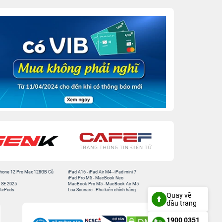
hone 12 Pro Max 128GB Cũ
iPad A16
-
iPad Air M4
-
iPad mini 7
iPad Pro M5
-
MacBook Neo
 SE 2025
MacBook Pro M5
-
MacBook Air M5
AirPods
Loa Sounarc
-
Phụ kiện chính hãng
Quay về
đầu trang
1900 0351