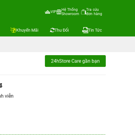
Hệ Thống
Tra cứu
VIP
Showroom
đơn hàng
Khuyến Mãi
Thu Đổi
Tin Tức
24hStore Care gần bạn
đ
h viễn