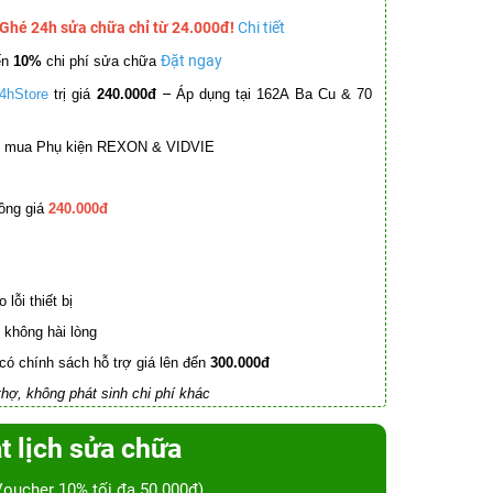
 Ghé 24h sửa chữa chỉ từ 24.000đ!
Chi tiết
Đặt ngay
ến
10%
chi phí sửa chữa
–
4hStore
trị giá
240.000đ
Áp dụng tại 162A Ba Cu & 70
mua Phụ kiện REXON & VIDVIE
ồng giá
240.000đ
lỗi thiết bị
không hài lòng
có chính sách hỗ trợ giá lên đến
300.000đ
hợ, không phát sinh chi phí khác
t lịch sửa chữa
Voucher 10% tối đa 50.000đ)