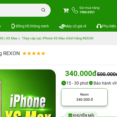
Gọi mua hàng
1900.0351
p
Đồng hồ thông minh
Máy cũ giá rẻ
Phụ kiện
 XS | XS Max
Thay cáp sạc iPhone XS Max chính hãng REXON
ng REXON
340.000đ
500.000
15 - 30 phút
Bảo hành vĩn
Rexon
340.000 đ
KHUYẾN MÃI