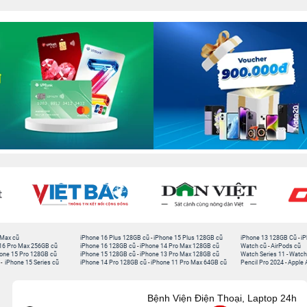
 Max cũ
iPhone 16 Plus 128GB cũ
-
iPhone 15 Plus 128GB cũ
iPhone 13 128GB Cũ
-
iP
16 Pro Max 256GB cũ
iPhone 16 128GB cũ
-
iPhone 14 Pro Max 128GB cũ
Watch cũ
-
AirPods cũ
one 15 Pro 128GB cũ
iPhone 15 128GB cũ
-
iPhone 13 Pro Max 128GB cũ
Watch Series 11
-
Watch
-
iPhone 15 Series cũ
iPhone 14 Pro 128GB cũ
-
iPhone 11 Pro Max 64GB cũ
Pencil Pro 2024
-
Apple 
Bệnh Viện Điện Thoại, Laptop 24h