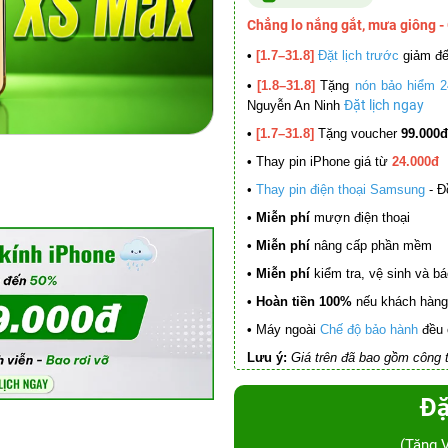
Chẳng lo nắng gắt, mưa giông -
•
[1.7–31.8]
Đặt lịch trước
giảm đ
•
[1.8–31.8]
Tặng
nón bảo hiểm 2
Đặt lịch ngay
Nguyễn An Ninh
•
[1.7–31.8]
Tặng voucher
99.000đ
•
Thay pin iPhone giá từ
24.000đ
•
Thay pin điện thoại Samsung
- Đ
• Miễn phí
mượn điện thoại
• Miễn phí
nâng cấp phần mềm
•
Miễn phí
kiểm tra, vệ sinh và báo 
• Hoàn tiền 100%
nếu khách hàng 
•
Máy ngoài
Chế độ bảo hành
đều 
Lưu ý:
Giá trên đã bao gồm công t
Đặ
(Tặng 