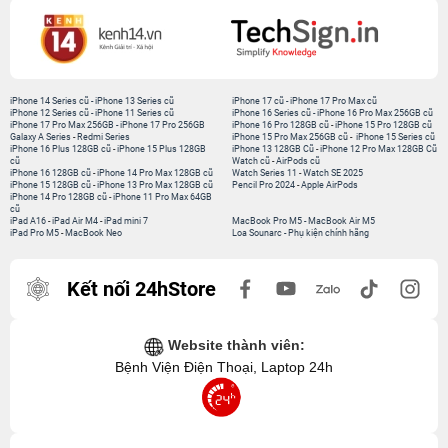
iPhone 14 Series cũ
-
iPhone 13 Series cũ
iPhone 17 cũ
-
iPhone 17 Pro Max cũ
iPhone 12 Series cũ
-
iPhone 11 Series cũ
iPhone 16 Series cũ
-
iPhone 16 Pro Max 256GB cũ
iPhone 17 Pro Max 256GB
-
iPhone 17 Pro 256GB
iPhone 16 Pro 128GB cũ
-
iPhone 15 Pro 128GB cũ
Galaxy A Series
-
Redmi Series
iPhone 15 Pro Max 256GB cũ
-
iPhone 15 Series cũ
iPhone 16 Plus 128GB cũ
-
iPhone 15 Plus 128GB
iPhone 13 128GB Cũ
-
iPhone 12 Pro Max 128GB Cũ
cũ
Watch cũ
-
AirPods cũ
iPhone 16 128GB cũ
-
iPhone 14 Pro Max 128GB cũ
Watch Series 11
-
Watch SE 2025
iPhone 15 128GB cũ
-
iPhone 13 Pro Max 128GB cũ
Pencil Pro 2024
-
Apple AirPods
iPhone 14 Pro 128GB cũ
-
iPhone 11 Pro Max 64GB
cũ
iPad A16
-
iPad Air M4
-
iPad mini 7
MacBook Pro M5
-
MacBook Air M5
iPad Pro M5
-
MacBook Neo
Loa Sounarc
-
Phụ kiện chính hãng
Kết nối 24hStore
Website thành viên:
Bệnh Viện Điện Thoại, Laptop 24h