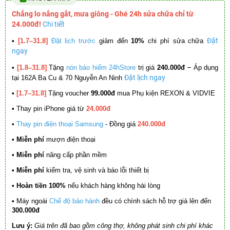
Chẳng lo nắng gắt, mưa giông - Ghé 24h sửa chữa chỉ từ
24.000đ!
Chi tiết
Đặt
•
[1.7–31.8]
Đặt lịch trước
giảm đến
10%
chi phí sửa chữa
ngay
–
•
[1.8–31.8]
Tặng
nón bảo hiểm 24hStore
trị giá
240.000đ
Áp dụng
Đặt lịch ngay
tại 162A Ba Cu & 70 Nguyễn An Ninh
•
[1.7–31.8]
Tặng voucher
99.000đ
mua Phụ kiện REXON & VIDVIE
•
Thay pin iPhone giá từ
24.000đ
•
Thay pin điện thoại Samsung
- Đồng giá
240.000đ
• Miễn phí
mượn điện thoại
• Miễn phí
nâng cấp phần mềm
•
Miễn phí
kiểm tra, vệ sinh và báo lỗi thiết bị
• Hoàn tiền 100%
nếu khách hàng không hài lòng
•
Máy ngoài
Chế độ bảo hành
đều có chính sách hỗ trợ giá lên đến
300.000đ
Lưu ý:
Giá trên đã bao gồm công thợ, không phát sinh chi phí khác