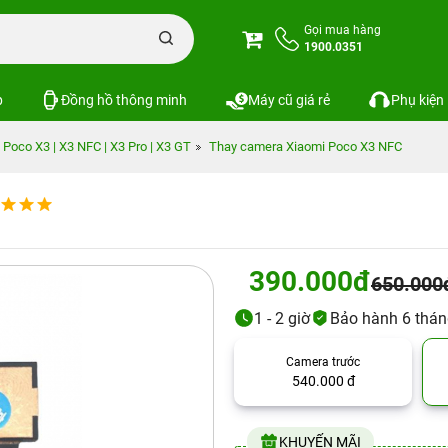
Gọi mua hàng
1900.0351
p
Đồng hồ thông minh
Máy cũ giá rẻ
Phụ kiện
 Poco X3 | X3 NFC | X3 Pro | X3 GT
Thay camera Xiaomi Poco X3 NFC
390.000đ
650.000
1 - 2 giờ
Bảo hành 6 thá
Camera trước
540.000 đ
KHUYẾN MÃI