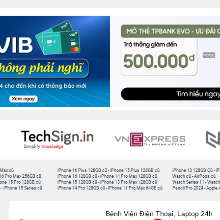
 Max cũ
iPhone 16 Plus 128GB cũ
-
iPhone 15 Plus 128GB cũ
iPhone 13 128GB Cũ
-
iP
16 Pro Max 256GB cũ
iPhone 16 128GB cũ
-
iPhone 14 Pro Max 128GB cũ
Watch cũ
-
AirPods cũ
one 15 Pro 128GB cũ
iPhone 15 128GB cũ
-
iPhone 13 Pro Max 128GB cũ
Watch Series 11
-
Watch
-
iPhone 15 Series cũ
iPhone 14 Pro 128GB cũ
-
iPhone 11 Pro Max 64GB cũ
Pencil Pro 2024
-
Apple 
Bệnh Viện Điện Thoại, Laptop 24h