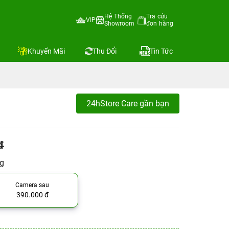
Hệ Thống
Tra cứu
VIP
Showroom
đơn hàng
Khuyến Mãi
Thu Đổi
Tin Tức
24hStore Care gần bạn
đ
ng
Camera sau
390.000 đ