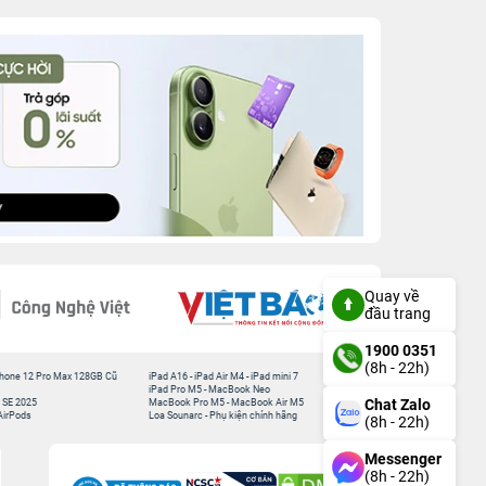
Quay về
đầu trang
1900 0351
(8h - 22h)
hone 12 Pro Max 128GB Cũ
iPad A16
-
iPad Air M4
-
iPad mini 7
iPad Pro M5
-
MacBook Neo
Chat Zalo
 SE 2025
MacBook Pro M5
-
MacBook Air M5
AirPods
Loa Sounarc
-
Phụ kiện chính hãng
(8h - 22h)
Messenger
(8h - 22h)