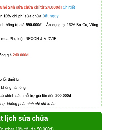
 Ghé 24h sửa chữa chỉ từ 24.000đ!
Chi tiết
Đặt ngay
ến
10%
chi phí sửa chữa
–
nh hãng trị giá
590.000đ
Áp dụng tại 162A Ba Cu, Vũng
mua Phụ kiện REXON & VIDVIE
ồng giá
240.000đ
lỗi thiết bị
không hài lòng
có chính sách hỗ trợ giá lên đến
300.000đ
hợ, không phát sinh chi phí khác
t lịch sửa chữa
Voucher 10% tối đa 50.000đ)