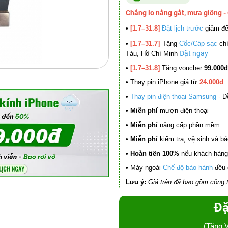
Chẳng lo nắng gắt, mưa giông -
•
[1.7–31.8]
Đặt lịch trước
giảm đ
•
[1.7–31.7]
Tặng
Cốc/Cáp sạc
chí
Đặt ngay
Tàu, Hồ Chí Minh
•
[1.7–31.8]
Tặng voucher
99.000đ
•
Thay pin iPhone giá từ
24.000đ
•
Thay pin điện thoại Samsung
- Đ
• Miễn phí
mượn điện thoại
• Miễn phí
nâng cấp phần mềm
•
Miễn phí
kiểm tra, vệ sinh và báo 
• Hoàn tiền 100%
nếu khách hàng 
•
Máy ngoài
Chế độ bảo hành
đều 
Lưu ý:
Giá trên đã bao gồm công t
Đặ
(Tặng 