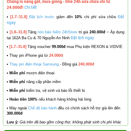
Chẳng lo nắng gắt, mưa giông - Ghé 24h sửa chữa chỉ từ
24.000đ!
Chi tiết
Đặt
•
[1.7–31.8]
Đặt lịch trước
giảm đến
10%
chi phí sửa chữa
ngay
–
•
[1.8–31.8]
Tặng
nón bảo hiểm 24hStore
trị giá
240.000đ
Áp dụng
Đặt lịch ngay
tại 162A Ba Cu & 70 Nguyễn An Ninh
•
[1.7–31.8]
Tặng voucher
99.000đ
mua Phụ kiện REXON & VIDVIE
•
Thay pin iPhone giá từ
24.000đ
•
Thay pin điện thoại Samsung
- Đồng giá
240.000đ
• Miễn phí
mượn điện thoại
• Miễn phí
nâng cấp phần mềm
•
Miễn phí
kiểm tra, vệ sinh và báo lỗi thiết bị
• Hoàn tiền 100%
nếu khách hàng không hài lòng
•
Máy ngoài
Chế độ bảo hành
đều có chính sách hỗ trợ giá lên đến
300.000đ
Lưu ý:
Giá trên đã bao gồm công thợ, không phát sinh chi phí khác