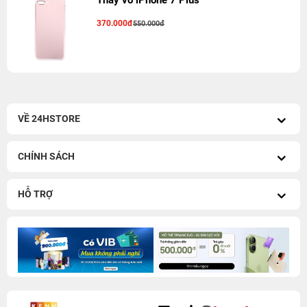
Thay vỏ iPhone 7 Plus
370.000đ
550.000đ
VỀ 24HSTORE
CHÍNH SÁCH
HỖ TRỢ