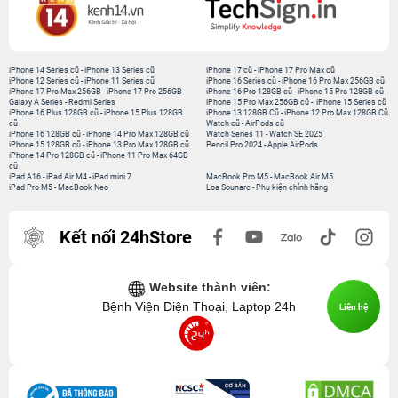
iPhone 14 Series cũ
-
iPhone 13 Series cũ
iPhone 17 cũ
-
iPhone 17 Pro Max cũ
iPhone 12 Series cũ
-
iPhone 11 Series cũ
iPhone 16 Series cũ
-
iPhone 16 Pro Max 256GB cũ
iPhone 17 Pro Max 256GB
-
iPhone 17 Pro 256GB
iPhone 16 Pro 128GB cũ
-
iPhone 15 Pro 128GB cũ
Galaxy A Series
-
Redmi Series
iPhone 15 Pro Max 256GB cũ
-
iPhone 15 Series cũ
iPhone 16 Plus 128GB cũ
-
iPhone 15 Plus 128GB
iPhone 13 128GB Cũ
-
iPhone 12 Pro Max 128GB Cũ
cũ
Watch cũ
-
AirPods cũ
iPhone 16 128GB cũ
-
iPhone 14 Pro Max 128GB cũ
Watch Series 11
-
Watch SE 2025
iPhone 15 128GB cũ
-
iPhone 13 Pro Max 128GB cũ
Pencil Pro 2024
-
Apple AirPods
iPhone 14 Pro 128GB cũ
-
iPhone 11 Pro Max 64GB
cũ
iPad A16
-
iPad Air M4
-
iPad mini 7
MacBook Pro M5
-
MacBook Air M5
iPad Pro M5
-
MacBook Neo
Loa Sounarc
-
Phụ kiện chính hãng
Kết nối 24hStore
Website thành viên:
Bệnh Viện Điện Thoại, Laptop 24h
Liên hệ