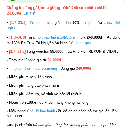
Chẳng lo nắng gắt, mưa giông - Ghé 24h sửa chữa chỉ từ
24.000đ!
Chi tiết
Đặt
•
[1.7–31.8]
Đặt lịch trước
giảm đến
10%
chi phí sửa chữa
ngay
–
•
[1.8–31.8]
Tặng
nón bảo hiểm 24hStore
trị giá
240.000đ
Áp dụng
Đặt lịch ngay
tại 162A Ba Cu & 70 Nguyễn An Ninh
•
[1.7–31.8]
Tặng voucher
99.000đ
mua Phụ kiện REXON & VIDVIE
•
Thay pin iPhone giá từ
24.000đ
•
Thay pin điện thoại Samsung
- Đồng giá
240.000đ
• Miễn phí
mượn điện thoại
• Miễn phí
nâng cấp phần mềm
•
Miễn phí
kiểm tra, vệ sinh và báo lỗi thiết bị
• Hoàn tiền 100%
nếu khách hàng không hài lòng
•
Máy ngoài
Chế độ bảo hành
đều có chính sách hỗ trợ giá lên đến
300.000đ
Lưu ý:
Giá trên đã bao gồm công thợ, không phát sinh chi phí khác