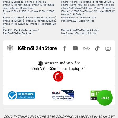
iPhone 12 Series cũ
-
iPhone 11 Series cũ
iPhone 16 Series cũ
-
iPhone 16 Pro Max 256GB cũ
iPhone 17 Pro Max 256GB
-
iPhone 17 Pro 256GB
iPhone 16 Pro 128GB cũ
-
iPhone 15 Pro 128GB cũ
Galaxy A Series
-
Redmi Series
iPhone 15 Pro Max 256GB cũ
-
iPhone 15 Series cũ
iPhone 16 Plus 128GB cũ
-
iPhone 15 Plus 128GB
iPhone 13 128GB Cũ
-
iPhone 12 Pro Max 128GB Cũ
cũ
Watch cũ
-
AirPods cũ
iPhone 16 128GB cũ
-
iPhone 14 Pro Max 128GB cũ
Watch Series 11
-
Watch SE 2025
iPhone 15 128GB cũ
-
iPhone 13 Pro Max 128GB cũ
Pencil Pro 2024
-
Apple AirPods
iPhone 14 Pro 128GB cũ
-
iPhone 11 Pro Max 64GB
cũ
iPad A16
-
iPad Air M4
-
iPad mini 7
MacBook Pro M5
-
MacBook Air M5
iPad Pro M5
-
MacBook Neo
Loa Sounarc
-
Phụ kiện chính hãng
Kết nối 24hStore
Website thành viên:
Bệnh Viện Điện Thoại, Laptop 24h
Liên hệ
CÔNG TY TNHH CÔNG NGHỆ ISTAR GCNDKHKD: 0316635415 do Sở KH & ĐT