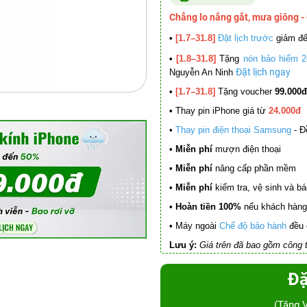
Chẳng lo nắng gắt, mưa giông -
•
[1.7–31.8]
Đặt lịch trước
giảm đ
•
[1.8–31.8]
Tặng
nón bảo hiểm 2
Đặt lịch ngay
Nguyễn An Ninh
•
[1.7–31.8]
Tặng voucher
99.000đ
•
Thay pin iPhone giá từ
24.000đ
•
Thay pin điện thoại Samsung
- Đ
• Miễn phí
mượn điện thoại
• Miễn phí
nâng cấp phần mềm
•
Miễn phí
kiểm tra, vệ sinh và báo 
• Hoàn tiền 100%
nếu khách hàng 
•
Máy ngoài
Chế độ bảo hành
đều 
Lưu ý:
Giá trên đã bao gồm công t
Đặ
(Tặng 