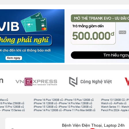
 Max cũ
iPhone 16 Plus 128GB cũ
-
iPhone 15 Plus 128GB cũ
iPhone 13 128GB Cũ
-
iP
16 Pro Max 256GB cũ
iPhone 16 128GB cũ
-
iPhone 14 Pro Max 128GB cũ
Watch cũ
-
AirPods cũ
one 15 Pro 128GB cũ
iPhone 15 128GB cũ
-
iPhone 13 Pro Max 128GB cũ
Watch Series 11
-
Watch
-
iPhone 15 Series cũ
iPhone 14 Pro 128GB cũ
-
iPhone 11 Pro Max 64GB cũ
Pencil Pro 2024
-
Apple 
Bệnh Viện Điện Thoại, Laptop 24h