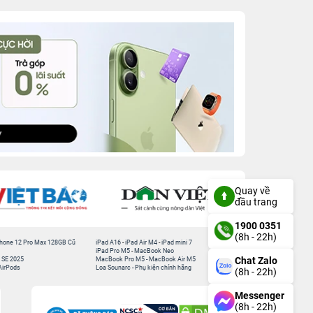
Quay về
đầu trang
1900 0351
(8h - 22h)
hone 12 Pro Max 128GB Cũ
iPad A16
-
iPad Air M4
-
iPad mini 7
iPad Pro M5
-
MacBook Neo
Chat Zalo
 SE 2025
MacBook Pro M5
-
MacBook Air M5
AirPods
Loa Sounarc
-
Phụ kiện chính hãng
(8h - 22h)
Messenger
(8h - 22h)