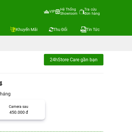
Hệ Thống
Tra cứu
VIP
Showroom
đơn hàng
Khuyến Mãi
Thu Đổi
Tin Tức
24hStore Care gần bạn
đ
tháng
Camera sau
450.000 đ