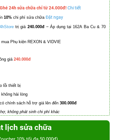
 Ghé 24h sửa chữa chỉ từ 24.000đ!
Chi tiết
Đặt ngay
ến
10%
chi phí sửa chữa
–
4hStore
trị giá
240.000đ
Áp dụng tại 162A Ba Cu & 70
mua Phụ kiện REXON & VIDVIE
ồng giá
240.000đ
lỗi thiết bị
không hài lòng
có chính sách hỗ trợ giá lên đến
300.000đ
hợ, không phát sinh chi phí khác
t lịch sửa chữa
Voucher 10% tối đa 50.000đ)