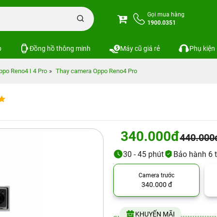
Gọi mua hàng
1900.0351
p
Đồng hồ thông minh
Máy cũ giá rẻ
Phụ kiện
ppo Reno4 I 4 Pro
Thay camera Oppo Reno4 Pro
340.000đ
440.000
30 - 45 phút
Bảo hành 6 
Camera trước
340.000 đ
KHUYẾN MÃI