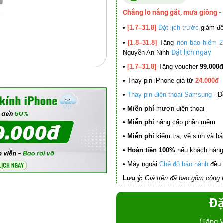
Chẳng lo nắng gắt, mưa giông -
•
[1.7–31.8]
Đặt lịch trước
giảm đ
•
[1.8–31.8]
Tặng
nón bảo hiểm 2
Đặt lịch ngay
Nguyễn An Ninh
•
[1.7–31.8]
Tặng voucher
99.000đ
•
Thay pin iPhone giá từ
24.000đ
•
Thay pin điện thoại Samsung
- Đ
• Miễn phí
mượn điện thoại
• Miễn phí
nâng cấp phần mềm
•
Miễn phí
kiểm tra, vệ sinh và báo 
• Hoàn tiền 100%
nếu khách hàng 
•
Máy ngoài
Chế độ bảo hành
đều 
Lưu ý:
Giá trên đã bao gồm công t
Đặ
(Tặng 