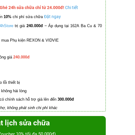
 Ghé 24h sửa chữa chỉ từ 24.000đ!
Chi tiết
Đặt ngay
ến
10%
chi phí sửa chữa
–
4hStore
trị giá
240.000đ
Áp dụng tại 162A Ba Cu & 70
mua Phụ kiện REXON & VIDVIE
ồng giá
240.000đ
lỗi thiết bị
không hài lòng
có chính sách hỗ trợ giá lên đến
300.000đ
hợ, không phát sinh chi phí khác
t lịch sửa chữa
Voucher 10% tối đa 50.000đ)