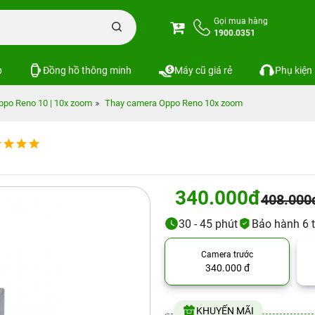
Gọi mua hàng
1900.0351
p
Đồng hồ thông minh
Máy cũ giá rẻ
Phụ kiện
ppo Reno 10 | 10x zoom
Thay camera Oppo Reno 10x zoom
340.000đ
408.000
30 - 45 phút
Bảo hành 6 
Camera trước
340.000 đ
KHUYẾN MÃI