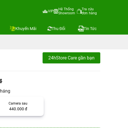
Hệ Thống
Tra cứu
VIP
Showroom
đơn hàng
Khuyến Mãi
Thu Đổi
Tin Tức
24hStore Care gần bạn
đ
tháng
Camera sau
440.000 đ