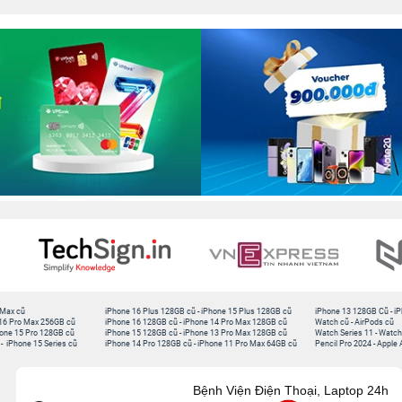
 Max cũ
iPhone 16 Plus 128GB cũ
-
iPhone 15 Plus 128GB cũ
iPhone 13 128GB Cũ
-
iP
16 Pro Max 256GB cũ
iPhone 16 128GB cũ
-
iPhone 14 Pro Max 128GB cũ
Watch cũ
-
AirPods cũ
one 15 Pro 128GB cũ
iPhone 15 128GB cũ
-
iPhone 13 Pro Max 128GB cũ
Watch Series 11
-
Watch
-
iPhone 15 Series cũ
iPhone 14 Pro 128GB cũ
-
iPhone 11 Pro Max 64GB cũ
Pencil Pro 2024
-
Apple 
Bệnh Viện Điện Thoại, Laptop 24h