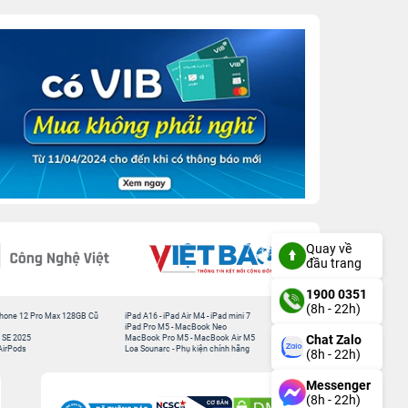
Quay về
đầu trang
1900 0351
(8h - 22h)
hone 12 Pro Max 128GB Cũ
iPad A16
-
iPad Air M4
-
iPad mini 7
iPad Pro M5
-
MacBook Neo
Chat Zalo
 SE 2025
MacBook Pro M5
-
MacBook Air M5
AirPods
Loa Sounarc
-
Phụ kiện chính hãng
(8h - 22h)
Messenger
(8h - 22h)