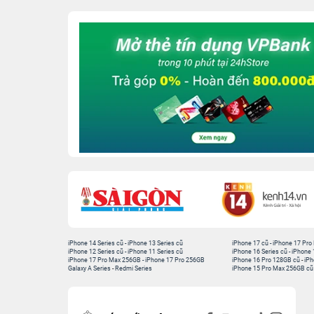
iPhone 14 Series cũ
-
iPhone 13 Series cũ
iPhone 17 cũ
-
iPhone 17 Pro
iPhone 12 Series cũ
-
iPhone 11 Series cũ
iPhone 16 Series cũ
-
iPhone 
iPhone 17 Pro Max 256GB
-
iPhone 17 Pro 256GB
iPhone 16 Pro 128GB cũ
-
iPh
Galaxy A Series
-
Redmi Series
iPhone 15 Pro Max 256GB cũ