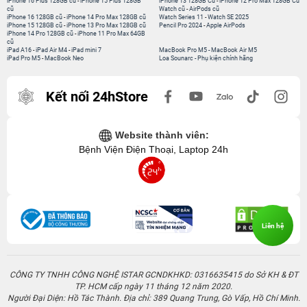
iPhone 16 Plus 128GB cũ
-
iPhone 15 Plus 128GB
iPhone 13 128GB Cũ
-
iPhone 12 Pro Max 128GB Cũ
cũ
Watch cũ
-
AirPods cũ
iPhone 16 128GB cũ
-
iPhone 14 Pro Max 128GB cũ
Watch Series 11
-
Watch SE 2025
iPhone 15 128GB cũ
-
iPhone 13 Pro Max 128GB cũ
Pencil Pro 2024
-
Apple AirPods
iPhone 14 Pro 128GB cũ
-
iPhone 11 Pro Max 64GB
cũ
iPad A16
-
iPad Air M4
-
iPad mini 7
MacBook Pro M5
-
MacBook Air M5
iPad Pro M5
-
MacBook Neo
Loa Sounarc
-
Phụ kiện chính hãng
Kết nối 24hStore
Website thành viên:
Bệnh Viện Điện Thoại, Laptop 24h
Liên hệ
CÔNG TY TNHH CÔNG NGHỆ ISTAR GCNDKHKD: 0316635415 do Sở KH & ĐT
TP. HCM cấp ngày 11 tháng 12 năm 2020.
Người Đại Diện: Hồ Tác Thành. Địa chỉ: 389 Quang Trung, Gò Vấp, Hồ Chí Minh.