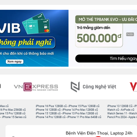
 Max cũ
iPhone 16 Plus 128GB cũ
-
iPhone 15 Plus 128GB cũ
iPhone 13 128GB Cũ
-
iP
16 Pro Max 256GB cũ
iPhone 16 128GB cũ
-
iPhone 14 Pro Max 128GB cũ
Watch cũ
-
AirPods cũ
one 15 Pro 128GB cũ
iPhone 15 128GB cũ
-
iPhone 13 Pro Max 128GB cũ
Watch Series 11
-
Watch
-
iPhone 15 Series cũ
iPhone 14 Pro 128GB cũ
-
iPhone 11 Pro Max 64GB cũ
Pencil Pro 2024
-
Apple 
Bệnh Viện Điện Thoại, Laptop 24h