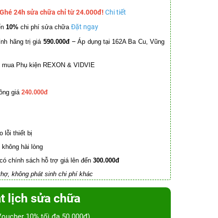
 Ghé 24h sửa chữa chỉ từ 24.000đ!
Chi tiết
Đặt ngay
ến
10%
chi phí sửa chữa
–
nh hãng trị giá
590.000đ
Áp dụng tại 162A Ba Cu, Vũng
mua Phụ kiện REXON & VIDVIE
ồng giá
240.000đ
lỗi thiết bị
không hài lòng
có chính sách hỗ trợ giá lên đến
300.000đ
hợ, không phát sinh chi phí khác
t lịch sửa chữa
Voucher 10% tối đa 50.000đ)