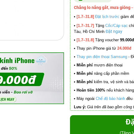
Chẳng lo nắng gắt, mưa giông -
•
[1.7–31.8]
Đặt lịch trước
giảm đ
•
[1.7–31.7]
Tặng
Cốc/Cáp sạc
chí
Đặt ngay
Tàu, Hồ Chí Minh
•
[1.7–31.8]
Tặng voucher
99.000đ
•
Thay pin iPhone giá từ
24.000đ
•
Thay pin điện thoại Samsung
- Đ
• Miễn phí
mượn điện thoại
• Miễn phí
nâng cấp phần mềm
•
Miễn phí
kiểm tra, vệ sinh và báo 
• Hoàn tiền 100%
nếu khách hàng 
•
Máy ngoài
Chế độ bảo hành
đều 
Lưu ý:
Giá trên đã bao gồm công t
Đặ
(Tặng 