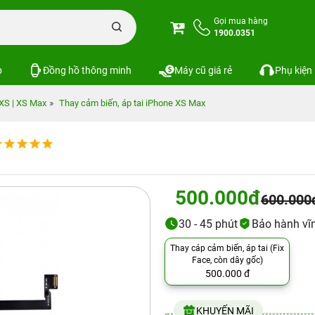
Gọi mua hàng
1900.0351
p
Đồng hồ thông minh
Máy cũ giá rẻ
Phụ kiện
 XS | XS Max
Thay cảm biến, áp tai iPhone XS Max
500.000đ
600.000
30 - 45 phút
Bảo hành vĩn
Thay cáp cảm biến, áp tai (Fix
Face, còn dây gốc)
500.000 đ
KHUYẾN MÃI