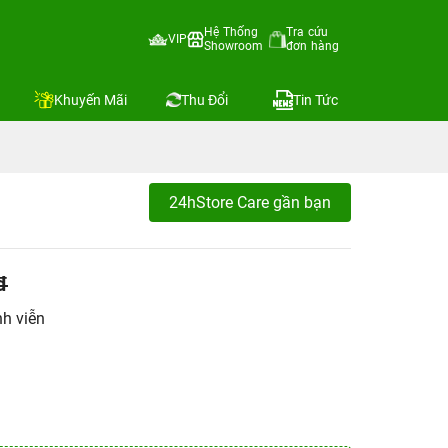
Hệ Thống
Tra cứu
VIP
Showroom
đơn hàng
Khuyến Mãi
Thu Đổi
Tin Tức
24hStore Care gần bạn
đ
h viễn