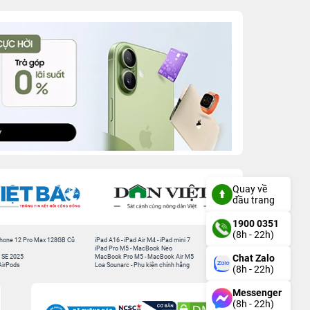
Quay về
đầu trang
1900 0351
(8h - 22h)
hone 12 Pro Max 128GB Cũ
iPad A16
-
iPad Air M4
-
iPad mini 7
iPad Pro M5
-
MacBook Neo
Chat Zalo
 SE 2025
MacBook Pro M5
-
MacBook Air M5
AirPods
Loa Sounarc
-
Phụ kiện chính hãng
(8h - 22h)
Messenger
(8h - 22h)