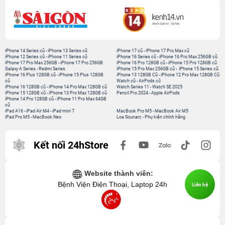
iPhone 14 Series cũ
-
iPhone 13 Series cũ
iPhone 17 cũ
-
iPhone 17 Pro Max cũ
iPhone 12 Series cũ
-
iPhone 11 Series cũ
iPhone 16 Series cũ
-
iPhone 16 Pro Max 256GB cũ
iPhone 17 Pro Max 256GB
-
iPhone 17 Pro 256GB
iPhone 16 Pro 128GB cũ
-
iPhone 15 Pro 128GB cũ
Galaxy A Series
-
Redmi Series
iPhone 15 Pro Max 256GB cũ
-
iPhone 15 Series cũ
iPhone 16 Plus 128GB cũ
-
iPhone 15 Plus 128GB
iPhone 13 128GB Cũ
-
iPhone 12 Pro Max 128GB Cũ
cũ
Watch cũ
-
AirPods cũ
iPhone 16 128GB cũ
-
iPhone 14 Pro Max 128GB cũ
Watch Series 11
-
Watch SE 2025
iPhone 15 128GB cũ
-
iPhone 13 Pro Max 128GB cũ
Pencil Pro 2024
-
Apple AirPods
iPhone 14 Pro 128GB cũ
-
iPhone 11 Pro Max 64GB
cũ
iPad A16
-
iPad Air M4
-
iPad mini 7
MacBook Pro M5
-
MacBook Air M5
iPad Pro M5
-
MacBook Neo
Loa Sounarc
-
Phụ kiện chính hãng
Kết nối 24hStore
Website thành viên:
Bệnh Viện Điện Thoại, Laptop 24h
Liên hệ