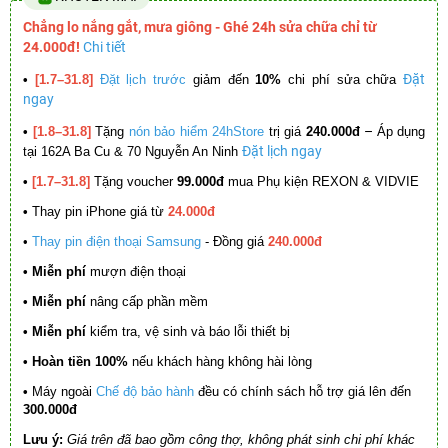
Chẳng lo nắng gắt, mưa giông - Ghé 24h sửa chữa chỉ từ
24.000đ!
Chi tiết
Đặt
•
[1.7–31.8]
Đặt lịch trước
giảm đến
10%
chi phí sửa chữa
ngay
–
•
[1.8–31.8]
Tặng
nón bảo hiểm 24hStore
trị giá
240.000đ
Áp dụng
Đặt lịch ngay
tại 162A Ba Cu & 70 Nguyễn An Ninh
•
[1.7–31.8]
Tặng voucher
99.000đ
mua Phụ kiện REXON & VIDVIE
•
Thay pin iPhone giá từ
24.000đ
•
Thay pin điện thoại Samsung
- Đồng giá
240.000đ
• Miễn phí
mượn điện thoại
• Miễn phí
nâng cấp phần mềm
•
Miễn phí
kiểm tra, vệ sinh và báo lỗi thiết bị
• Hoàn tiền 100%
nếu khách hàng không hài lòng
•
Máy ngoài
Chế độ bảo hành
đều có chính sách hỗ trợ giá lên đến
300.000đ
Lưu ý:
Giá trên đã bao gồm công thợ, không phát sinh chi phí khác