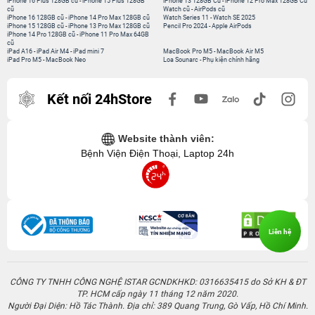
iPhone 16 Plus 128GB cũ
-
iPhone 15 Plus 128GB
iPhone 13 128GB Cũ
-
iPhone 12 Pro Max 128GB Cũ
cũ
Watch cũ
-
AirPods cũ
iPhone 16 128GB cũ
-
iPhone 14 Pro Max 128GB cũ
Watch Series 11
-
Watch SE 2025
iPhone 15 128GB cũ
-
iPhone 13 Pro Max 128GB cũ
Pencil Pro 2024
-
Apple AirPods
iPhone 14 Pro 128GB cũ
-
iPhone 11 Pro Max 64GB
cũ
iPad A16
-
iPad Air M4
-
iPad mini 7
MacBook Pro M5
-
MacBook Air M5
iPad Pro M5
-
MacBook Neo
Loa Sounarc
-
Phụ kiện chính hãng
Kết nối 24hStore
Website thành viên:
Bệnh Viện Điện Thoại, Laptop 24h
Liên hệ
CÔNG TY TNHH CÔNG NGHỆ ISTAR GCNDKHKD: 0316635415 do Sở KH & ĐT
TP. HCM cấp ngày 11 tháng 12 năm 2020.
Người Đại Diện: Hồ Tác Thành. Địa chỉ: 389 Quang Trung, Gò Vấp, Hồ Chí Minh.