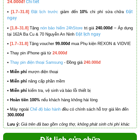
24.000đ!
Chi tiết
Đặt
•
[1.7–31.8]
Đặt lịch trước
giảm đến
10%
chi phí sửa chữa
ngay
–
•
[1.8–31.8]
Tặng
nón bảo hiểm 24hStore
trị giá
240.000đ
Áp dụng
Đặt lịch ngay
tại 162A Ba Cu & 70 Nguyễn An Ninh
•
[1.7–31.8]
Tặng voucher
99.000đ
mua Phụ kiện REXON & VIDVIE
•
Thay pin iPhone giá từ
24.000đ
•
Thay pin điện thoại Samsung
- Đồng giá
240.000đ
• Miễn phí
mượn điện thoại
• Miễn phí
nâng cấp phần mềm
•
Miễn phí
kiểm tra, vệ sinh và báo lỗi thiết bị
• Hoàn tiền 100%
nếu khách hàng không hài lòng
•
Máy ngoài
Chế độ bảo hành
đều có chính sách hỗ trợ giá lên đến
300.000đ
Lưu ý:
Giá trên đã bao gồm công thợ, không phát sinh chi phí khác
Đặt lịch sửa chữa