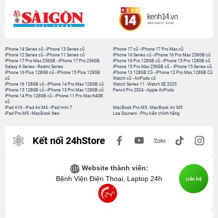
iPhone 14 Series cũ
-
iPhone 13 Series cũ
iPhone 17 cũ
-
iPhone 17 Pro Max cũ
iPhone 12 Series cũ
-
iPhone 11 Series cũ
iPhone 16 Series cũ
-
iPhone 16 Pro Max 256GB cũ
iPhone 17 Pro Max 256GB
-
iPhone 17 Pro 256GB
iPhone 16 Pro 128GB cũ
-
iPhone 15 Pro 128GB cũ
Galaxy A Series
-
Redmi Series
iPhone 15 Pro Max 256GB cũ
-
iPhone 15 Series cũ
iPhone 16 Plus 128GB cũ
-
iPhone 15 Plus 128GB
iPhone 13 128GB Cũ
-
iPhone 12 Pro Max 128GB Cũ
cũ
Watch cũ
-
AirPods cũ
iPhone 16 128GB cũ
-
iPhone 14 Pro Max 128GB cũ
Watch Series 11
-
Watch SE 2025
iPhone 15 128GB cũ
-
iPhone 13 Pro Max 128GB cũ
Pencil Pro 2024
-
Apple AirPods
iPhone 14 Pro 128GB cũ
-
iPhone 11 Pro Max 64GB
cũ
iPad A16
-
iPad Air M4
-
iPad mini 7
MacBook Pro M5
-
MacBook Air M5
iPad Pro M5
-
MacBook Neo
Loa Sounarc
-
Phụ kiện chính hãng
Kết nối 24hStore
Website thành viên:
Bệnh Viện Điện Thoại, Laptop 24h
Liên hệ