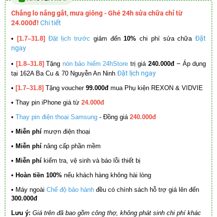
Chẳng lo nắng gắt, mưa giông - Ghé 24h sửa chữa chỉ từ
24.000đ!
Chi tiết
Đặt
•
[1.7–31.8]
Đặt lịch trước
giảm đến
10%
chi phí sửa chữa
ngay
–
•
[1.8–31.8]
Tặng
nón bảo hiểm 24hStore
trị giá
240.000đ
Áp dụng
Đặt lịch ngay
tại 162A Ba Cu & 70 Nguyễn An Ninh
•
[1.7–31.8]
Tặng voucher
99.000đ
mua Phụ kiện REXON & VIDVIE
•
Thay pin iPhone giá từ
24.000đ
•
Thay pin điện thoại Samsung
- Đồng giá
240.000đ
• Miễn phí
mượn điện thoại
• Miễn phí
nâng cấp phần mềm
•
Miễn phí
kiểm tra, vệ sinh và báo lỗi thiết bị
• Hoàn tiền 100%
nếu khách hàng không hài lòng
•
Máy ngoài
Chế độ bảo hành
đều có chính sách hỗ trợ giá lên đến
300.000đ
Lưu ý:
Giá trên đã bao gồm công thợ, không phát sinh chi phí khác