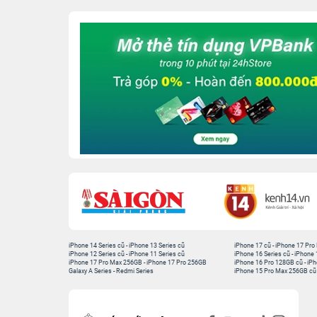
iPhone 14 Series cũ
-
iPhone 13 Series cũ
iPhone 17 cũ
-
iPhone 17 Pro
iPhone 12 Series cũ
-
iPhone 11 Series cũ
iPhone 16 Series cũ
-
iPhone 
iPhone 17 Pro Max 256GB
-
iPhone 17 Pro 256GB
iPhone 16 Pro 128GB cũ
-
iPh
Galaxy A Series
-
Redmi Series
iPhone 15 Pro Max 256GB cũ