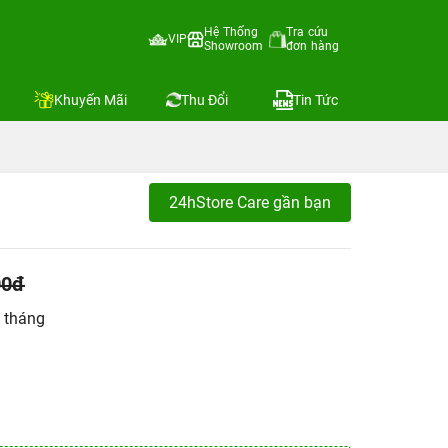
Hệ Thống
Tra cứu
VIP
Showroom
đơn hàng
Khuyến Mãi
Thu Đổi
Tin Tức
24hStore Care gần bạn
00đ
 tháng