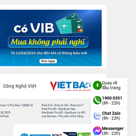
Quay về
đầu trang
1900 0351
(8h - 22h)
hone 12 Pro Max 128GB Cũ
iPad A16
-
iPad Air M4
-
iPad mini 7
iPad Pro M5
-
MacBook Neo
Chat Zalo
 SE 2025
MacBook Pro M5
-
MacBook Air M5
AirPods
Loa Sounarc
-
Phụ kiện chính hãng
(8h - 22h)
Messenger
(8h - 22h)