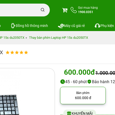
Gọi mua hàng
1900.0351
p
Đồng hồ thông minh
Máy cũ giá rẻ
Phụ kiện
HP 15s du2050TX
Thay bàn phím Laptop HP 15s du2050TX
TX
600.000đ
1.000.0
45 - 60 phút
Bảo hành 12
Bàn phím
600.000 đ
KHUYẾN MÃI