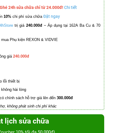
 Ghé 24h sửa chữa chỉ từ 24.000đ!
Chi tiết
Đặt ngay
ến
10%
chi phí sửa chữa
–
4hStore
trị giá
240.000đ
Áp dụng tại 162A Ba Cu & 70
mua Phụ kiện REXON & VIDVIE
ồng giá
240.000đ
lỗi thiết bị
không hài lòng
có chính sách hỗ trợ giá lên đến
300.000đ
hợ, không phát sinh chi phí khác
t lịch sửa chữa
Voucher 10% tối đa 50.000đ)