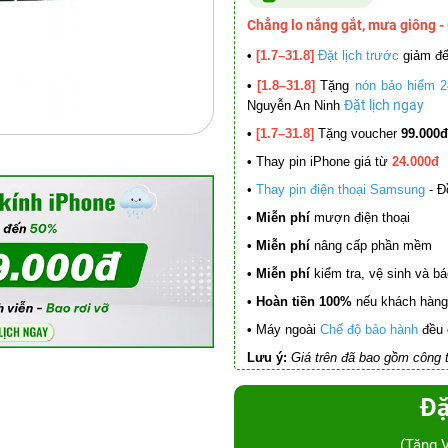
Chẳng lo nắng gắt, mưa giông -
•
[1.7–31.8]
Đặt lịch trước
giảm đ
•
[1.8–31.8]
Tặng
nón bảo hiểm 2
Đặt lịch ngay
Nguyễn An Ninh
•
[1.7–31.8]
Tặng voucher
99.000đ
•
Thay pin iPhone giá từ
24.000đ
•
Thay pin điện thoại Samsung
- Đ
• Miễn phí
mượn điện thoại
• Miễn phí
nâng cấp phần mềm
•
Miễn phí
kiểm tra, vệ sinh và báo 
• Hoàn tiền 100%
nếu khách hàng 
•
Máy ngoài
Chế độ bảo hành
đều 
Lưu ý:
Giá trên đã bao gồm công t
Đặ
(Tặng 