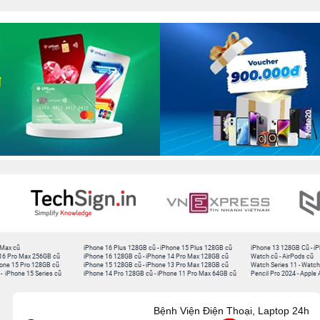
 Max cũ
iPhone 16 Plus 128GB cũ
-
iPhone 15 Plus 128GB cũ
iPhone 13 128GB Cũ
-
iP
16 Pro Max 256GB cũ
iPhone 16 128GB cũ
-
iPhone 14 Pro Max 128GB cũ
Watch cũ
-
AirPods cũ
one 15 Pro 128GB cũ
iPhone 15 128GB cũ
-
iPhone 13 Pro Max 128GB cũ
Watch Series 11
-
Watch
-
iPhone 15 Series cũ
iPhone 14 Pro 128GB cũ
-
iPhone 11 Pro Max 64GB cũ
Pencil Pro 2024
-
Apple 
Bệnh Viện Điện Thoại, Laptop 24h