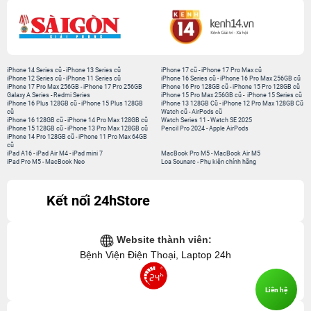
iPhone 14 Series cũ
-
iPhone 13 Series cũ
iPhone 17 cũ
-
iPhone 17 Pro Max cũ
iPhone 12 Series cũ
-
iPhone 11 Series cũ
iPhone 16 Series cũ
-
iPhone 16 Pro Max 256GB cũ
iPhone 17 Pro Max 256GB
-
iPhone 17 Pro 256GB
iPhone 16 Pro 128GB cũ
-
iPhone 15 Pro 128GB cũ
Galaxy A Series
-
Redmi Series
iPhone 15 Pro Max 256GB cũ
-
iPhone 15 Series cũ
iPhone 16 Plus 128GB cũ
-
iPhone 15 Plus 128GB
iPhone 13 128GB Cũ
-
iPhone 12 Pro Max 128GB Cũ
cũ
Watch cũ
-
AirPods cũ
iPhone 16 128GB cũ
-
iPhone 14 Pro Max 128GB cũ
Watch Series 11
-
Watch SE 2025
iPhone 15 128GB cũ
-
iPhone 13 Pro Max 128GB cũ
Pencil Pro 2024
-
Apple AirPods
iPhone 14 Pro 128GB cũ
-
iPhone 11 Pro Max 64GB
cũ
iPad A16
-
iPad Air M4
-
iPad mini 7
MacBook Pro M5
-
MacBook Air M5
iPad Pro M5
-
MacBook Neo
Loa Sounarc
-
Phụ kiện chính hãng
Kết nối 24hStore
Website thành viên:
Bệnh Viện Điện Thoại, Laptop 24h
Liên hệ