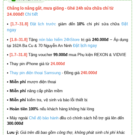
Chẳng lo nắng gắt, mưa giông - Ghé 24h sửa chữa chỉ từ
24.000đ!
Chi tiết
Đặt
•
[1.7–31.8]
Đặt lịch trước
giảm đến
10%
chi phí sửa chữa
ngay
–
•
[1.8–31.8]
Tặng
nón bảo hiểm 24hStore
trị giá
240.000đ
Áp dụng
Đặt lịch ngay
tại 162A Ba Cu & 70 Nguyễn An Ninh
•
[1.7–31.8]
Tặng voucher
99.000đ
mua Phụ kiện REXON & VIDVIE
•
Thay pin iPhone giá từ
24.000đ
•
Thay pin điện thoại Samsung
- Đồng giá
240.000đ
• Miễn phí
mượn điện thoại
• Miễn phí
nâng cấp phần mềm
•
Miễn phí
kiểm tra, vệ sinh và báo lỗi thiết bị
• Hoàn tiền 100%
nếu khách hàng không hài lòng
•
Máy ngoài
Chế độ bảo hành
đều có chính sách hỗ trợ giá lên đến
300.000đ
Lưu ý:
Giá trên đã bao gồm công thợ, không phát sinh chi phí khác